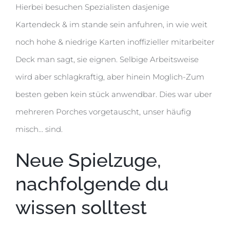
Hierbei besuchen Spezialisten dasjenige
Kartendeck & im stande sein anfuhren, in wie weit
noch hohe & niedrige Karten inoffizieller mitarbeiter
Deck man sagt, sie eignen. Selbige Arbeitsweise
wird aber schlagkraftig, aber hinein Moglich-Zum
besten geben kein stück anwendbar. Dies war uber
mehreren Porches vorgetauscht, unser häufig
misch… sind.
Neue Spielzuge,
nachfolgende du
wissen solltest