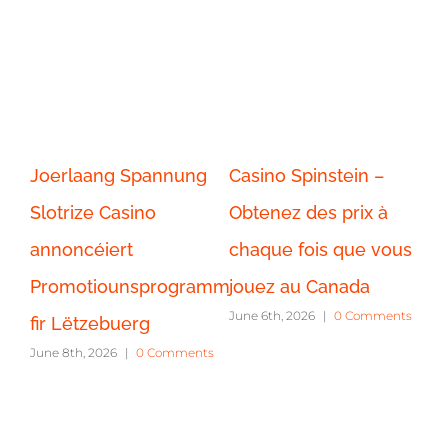
pinstein –
Cassino Spinstein –
Gangstasino 
des prix à
Jogue caça-níqueis
Player Promoti
ois que vous
tradicionais e
Canada
June 8th, 2026
|
0 
 Canada
contemporâneos
26
|
0 Comments
exclusivamente em
Portugal.
June 6th, 2026
|
0 Comments