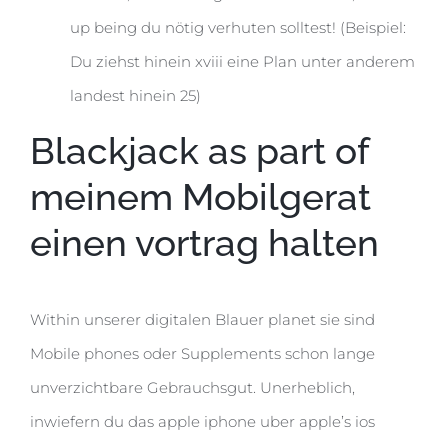
up being du nötig verhuten solltest! (Beispiel:
Du ziehst hinein xviii eine Plan unter anderem
landest hinein 25)
Blackjack as part of
meinem Mobilgerat
einen vortrag halten
Within unserer digitalen Blauer planet sie sind
Mobile phones oder Supplements schon lange
unverzichtbare Gebrauchsgut. Unerheblich,
inwiefern du das apple iphone uber apple’s ios