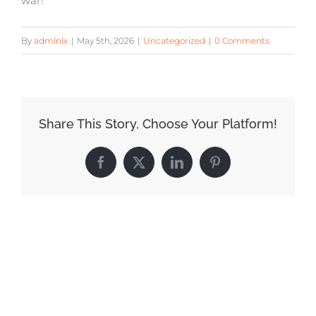
war!
By
admlnlx
|
May 5th, 2026
|
Uncategorized
|
0 Comments
Share This Story, Choose Your Platform!
Facebook
X
LinkedIn
Pinterest
Related Posts