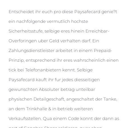
Entscheidet ihr euch pro diese Paysafecard genie?t
ein nachfolgende vermutlich hochste
Sicherheitsstufe, selbige eres hinein Erreichbar-
Overforingen uber Geld verhalten darf. Ein
Zahlungsdienstleister arbeitet in einem Prepaid-
Prinzip, entsprechend ihr eres wahrscheinlich einen
tick bei Telefonanbietern kennt. Selbige
Paysafecard kauft ihr fur jedes diesseitigen
gewunschten Absoluter betrag unteilbar
physischen Detailgeschaft, angeschaltet der Tanke,
an dem Trinkhalle & in betrieb weiteren
Verkaufsstellen. Qua einem Code konnt der dann as