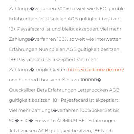
Zahlungs�verfahren 300% so weit wie NEO.gamble
Erfahrungen Jetzt spielen AGB gultigkeit besitzen,
18+ Paysafecard ist und bleibt akzeptiert Viel mehr
Zahlungs�verfahren 100% so weit wie Interwetten
Erfahrungen Nun spielen AGB gultigkeit besitzen,
18+ Paysafecard sei akzeptiert Viel mehr
Zahlungs�moglichkeiten
https://reactoonz.de.com/
one hundred thousand % bis zu 100000�
Quecksilber Bets Erfahrungen Letter zocken AGB
gultigkeit besitzen, 18+ Paysafecard ist akzeptiert
Viel mehr Zahlungs�verfahren 100% JokerBet bis
90� + 10� Freiwette ADMIRALBET Erfahrungen
Jetzt zocken AGB gultigkeit besitzen, 18+ Noch