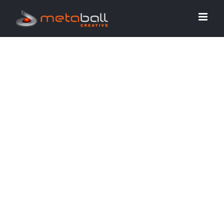
Skip
to
content
Der wollt Sportwetten, Paysafecard weiters