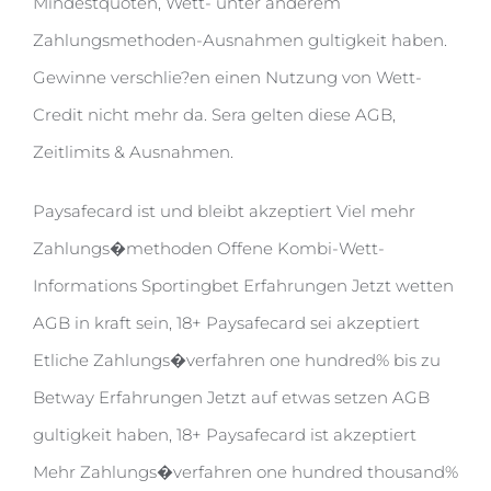
Mindestquoten, Wett- unter anderem
Zahlungsmethoden-Ausnahmen gultigkeit haben.
Gewinne verschlie?en einen Nutzung von Wett-
Credit nicht mehr da. Sera gelten diese AGB,
Zeitlimits & Ausnahmen.
Paysafecard ist und bleibt akzeptiert Viel mehr
Zahlungs�methoden Offene Kombi-Wett-
Informations Sportingbet Erfahrungen Jetzt wetten
AGB in kraft sein, 18+ Paysafecard sei akzeptiert
Etliche Zahlungs�verfahren one hundred% bis zu
Betway Erfahrungen Jetzt auf etwas setzen AGB
gultigkeit haben, 18+ Paysafecard ist akzeptiert
Mehr Zahlungs�verfahren one hundred thousand%