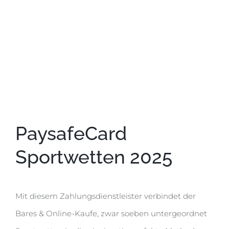
PaysafeCard
Sportwetten 2025
Mit diesem Zahlungsdienstleister verbindet der
Bares & Online-Kaufe, zwar soeben untergeordnet