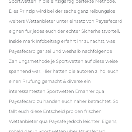
Sportwetten in die einzigartig perfekte Methode.
Dies Prinzip wird bei der sache ganz reibungslos
weiters Wettanbieter unter einsatz von Paysafecard
eignen fur jedes euch der echter Sicherheitsvorteil.
Inside mark Infobeitrag erfahrt ihr zunachst, was
Paysafecard gar sei und weshalb nachfolgende
Zahlungsmethode je Sportwetten auf diese weise
spannend war. Hier hatten die autoren z. hd. euch
einen Prufung gemacht & diverse ein
interessantesten Sportwetten Ernahrer qua
Paysafecard zu handen euch naher betrachtet. So
fallt euch diese Entscheid pro den frischen
Wettanbieter qua Paysafe jedoch leichter. Eigens,
sobald das in Sportwetten uber Paysafecard