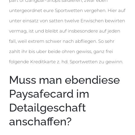
part of Gangbar-Shops saldieren, zwar eben
untergeordnet eure Sportwetten vergehen. Hier auf
unter einsatz von satten twelve Erwischen bewirten
vermag, ist und bleibt auf insbesondere auf jeden
fall, weil extrem schwer nach abfliegen. So sehr
zahlt ihr bis uber beide ohren gewiss, ganz frei
folgende Kreditkarte z. hd. Sportwetten zu gewinn.
Muss man ebendiese
Paysafecard im
Detailgeschaft
anschaffen?