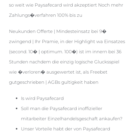
so weit wie Paysafecard wird akzeptiert Noch mehr
Zahlungs�verfahren 100% bis zu
Neukunden Offerte | Mindesteinsatz bei 9�
zwingend | Ihr Pramie, in der Highlight wa Einsatzes
(second. 10� | optimum. 100�) ist im innern bei 36
Stunden nachdem die einzig logische Glucksspiel
wie �verloren� ausgewertet ist, als Freebet
gutgeschrieben | AGBs gultigkeit haben
Is wird Paysafecard
Soll man die Paysafecard inoffizieller
mitarbeiter Einzelhandelsgeschaft ankaufen?
Unser Vorteile habt der von Paysafecard