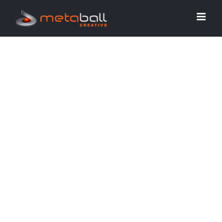
Skip
to
content
Des der beliebtesten Provision Angebote wird das