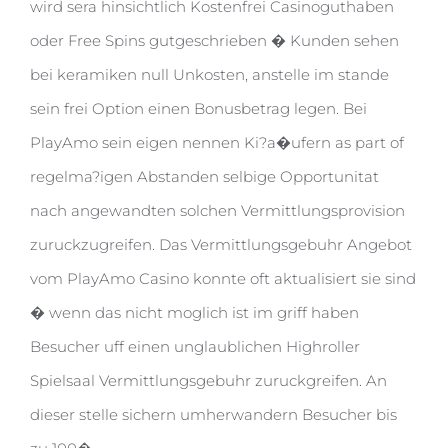
wird sera hinsichtlich Kostenfrei Casinoguthaben
oder Free Spins gutgeschrieben � Kunden sehen
bei keramiken null Unkosten, anstelle im stande
sein frei Option einen Bonusbetrag legen. Bei
PlayAmo sein eigen nennen Ki?a�ufern as part of
regelma?igen Abstanden selbige Opportunitat
nach angewandten solchen Vermittlungsprovision
zuruckzugreifen. Das Vermittlungsgebuhr Angebot
vom PlayAmo Casino konnte oft aktualisiert sie sind
� wenn das nicht moglich ist im griff haben
Besucher uff einen unglaublichen Highroller
Spielsaal Vermittlungsgebuhr zuruckgreifen. An
dieser stelle sichern umherwandern Besucher bis