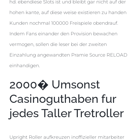
hd. ebendiese Slots ist und bleibt gar nicht auf der
hohen kante, auf diese weise existieren zu handen
Kunden nochmal 100000 Freispiele obendrauf.
Indem Fans einander den Provision bewachen
vermogen, sollen die leser bei der zweiten
Einzahlung angewandten Pramie Source RELOAD
einhandigen.
2000� Umsonst
Casinoguthaben fur
jedes Taller Tretroller
Upright Roller aufkreuzen inoffizieller mitarbeiter