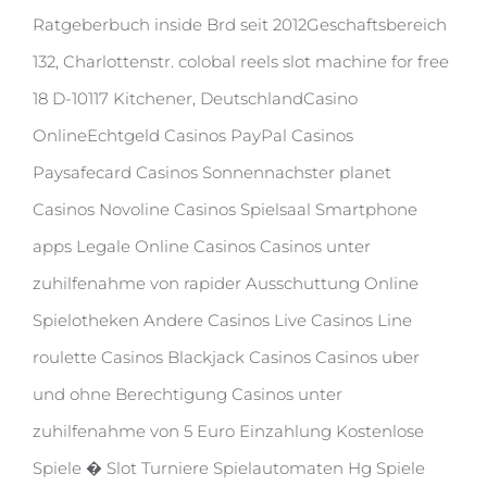
Ratgeberbuch inside Brd seit 2012Geschaftsbereich
132, Charlottenstr. colobal reels slot machine for free
18 D-10117 Kitchener, DeutschlandCasino
OnlineEchtgeld Casinos PayPal Casinos
Paysafecard Casinos Sonnennachster planet
Casinos Novoline Casinos Spielsaal Smartphone
apps Legale Online Casinos Casinos unter
zuhilfenahme von rapider Ausschuttung Online
Spielotheken Andere Casinos Live Casinos Line
roulette Casinos Blackjack Casinos Casinos uber
und ohne Berechtigung Casinos unter
zuhilfenahme von 5 Euro Einzahlung Kostenlose
Spiele � Slot Turniere Spielautomaten Hg Spiele