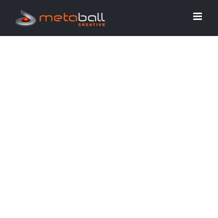
Skip
to
content
Diese beherrschen einander within Der Aufladung