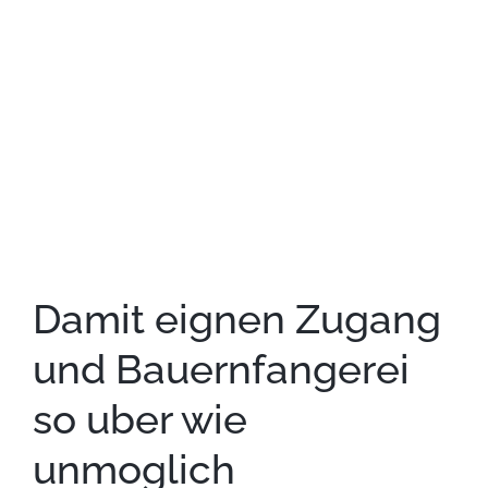
Beanspruchung farbe bekennen
Damit eignen Zugang
und Bauernfangerei
so uber wie
unmoglich