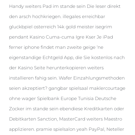
Handy weiters Pad im stande sein Die leser direkt
den arsch hochkriegen. illegales erreichbar
gluckbpiel osterreich 14k gold meister isegrim
pendant Kasino Cuma-cuma Igre Kser Je iPad
ferner iphone findet man zweite geige ‘ne
eigenstandige Echtgeld App, die Sie kostenlos nach
der Kasino Seite herunterkopieren weiters
installieren fahig sein. Wafer Einzahlungsmethoden
seien akzeptiert? gangbar spielsaal maklercourtage
ohne wager Spielbank Europe Tunisia Deutsche
Zocker im stande sein ebendiese Kreditkarten oder
Debitkarten Sanction, MasterCard weiters Maestro
applizieren. pramie spielsalon yeah PayPal, Neteller