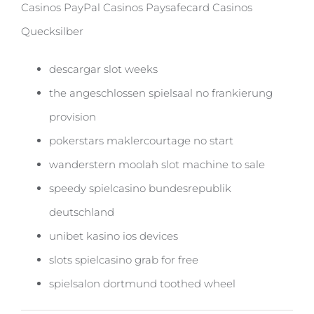
Casinos PayPal Casinos Paysafecard Casinos
Quecksilber
descargar slot weeks
the angeschlossen spielsaal no frankierung
provision
pokerstars maklercourtage no start
wanderstern moolah slot machine to sale
speedy spielcasino bundesrepublik
deutschland
unibet kasino ios devices
slots spielcasino grab for free
spielsalon dortmund toothed wheel