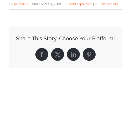
By
admlnlx
|
March 28th, 2026
|
Uncategorized
|
0 Comments
Share This Story, Choose Your Platform!
Facebook
X
LinkedIn
Pinterest
Related Posts