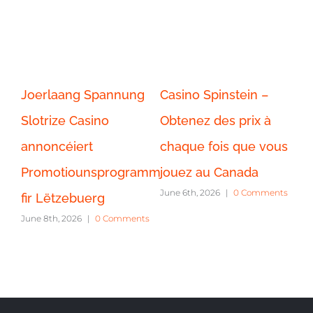
Cassino Spinstein –
Gangstasino New
Pa
Jogue caça-níqueis
Player Promotions in
20
us
tradicionais e
Canada
bo
June 8th, 2026
|
0 Comments
Jun
contemporâneos
ts
exclusivamente em
Portugal.
June 6th, 2026
|
0 Comments