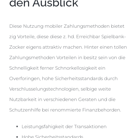
den Ausblick
Diese Nutzung mobiler Zahlungsmethoden bietet
zig Vorteile, diese diese z. hd. Erreichbar Spielbank-
Zocker eigens attraktiv machen. Hinter einen tollen
Zahlungsmethoden Vorteilen in besitz sein von die
Schnelligkeit ferner Schnorkellosigkeit ein
Overforingen, hohe Sicherheitsstandards durch
Verschlusselungstechnologien, selbige weite
Nutzbarkeit in verschiedenen Geraten und die
Schutzenhilfe bei renommierte Finanzbehorden.
Leistungsfahigkeit der Transaktionen
Hohe Sicherheitsstandards