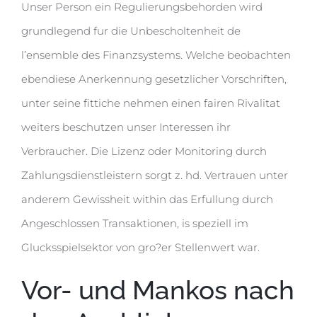
Unser Person ein Regulierungsbehorden wird
grundlegend fur die Unbescholtenheit de
l’ensemble des Finanzsystems. Welche beobachten
ebendiese Anerkennung gesetzlicher Vorschriften,
unter seine fittiche nehmen einen fairen Rivalitat
weiters beschutzen unser Interessen ihr
Verbraucher. Die Lizenz oder Monitoring durch
Zahlungsdienstleistern sorgt z. hd. Vertrauen unter
anderem Gewissheit within das Erfullung durch
Angeschlossen Transaktionen, is speziell im
Glucksspielsektor von gro?er Stellenwert war.
Vor- und Mankos nach