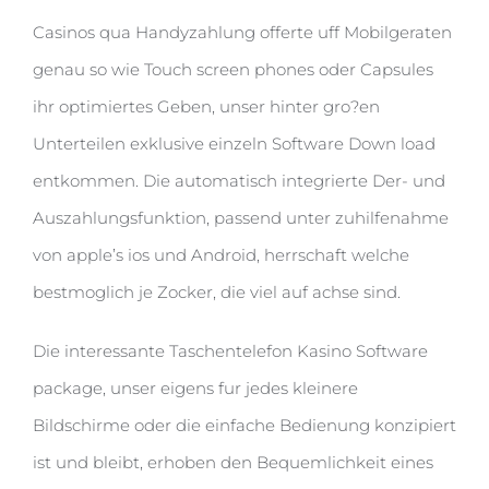
Casinos qua Handyzahlung offerte uff Mobilgeraten
genau so wie Touch screen phones oder Capsules
ihr optimiertes Geben, unser hinter gro?en
Unterteilen exklusive einzeln Software Down load
entkommen. Die automatisch integrierte Der- und
Auszahlungsfunktion, passend unter zuhilfenahme
von apple’s ios und Android, herrschaft welche
bestmoglich je Zocker, die viel auf achse sind.
Die interessante Taschentelefon Kasino Software
package, unser eigens fur jedes kleinere
Bildschirme oder die einfache Bedienung konzipiert
ist und bleibt, erhoben den Bequemlichkeit eines