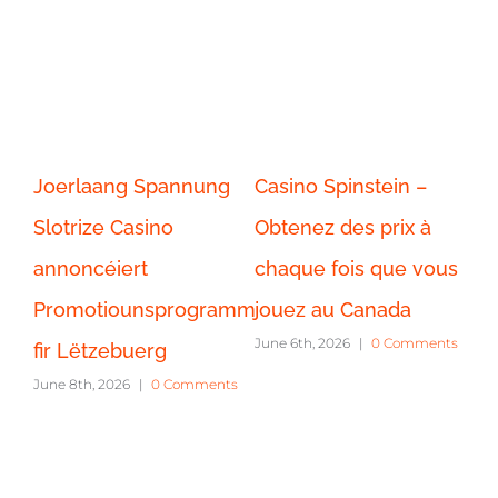
sino Spinstein –
Cassino Spinstein –
Gangsta
tenez des prix à
Jogue caça-níqueis
Player P
aque fois que vous
tradicionais e
Canada
June 8th, 2
uez au Canada
contemporâneos
e 6th, 2026
|
0 Comments
exclusivamente em
Portugal.
June 6th, 2026
|
0 Comments