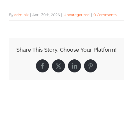
By
admlnlx
|
April 30th, 2026
|
Uncategorized
|
0 Comments
Share This Story, Choose Your Platform!
Facebook
X
LinkedIn
Pinterest
Related Posts