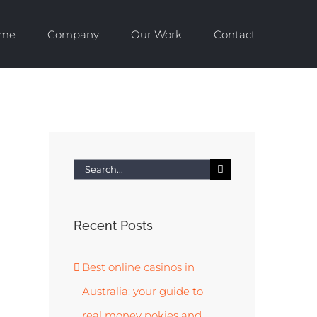
me
Company
Our Work
Contact
Search
for:
Recent Posts
Best online casinos in
Australia: your guide to
real money pokies and