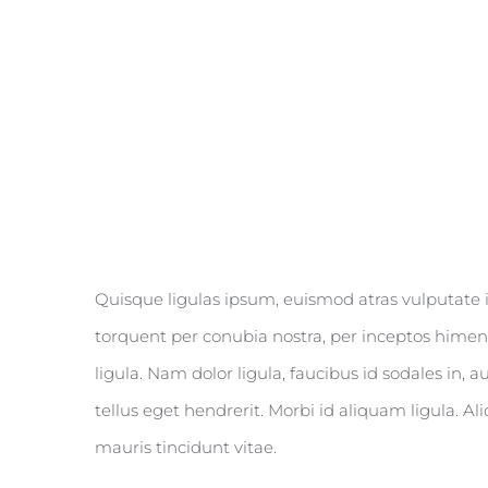
Donec At Mauris Enims
Quisque ligulas ipsum, euismod atras vulputate iltr
torquent per conubia nostra, per inceptos himena
ligula. Nam dolor ligula, faucibus id sodales in, 
tellus eget hendrerit. Morbi id aliquam ligula. A
mauris tincidunt vitae.