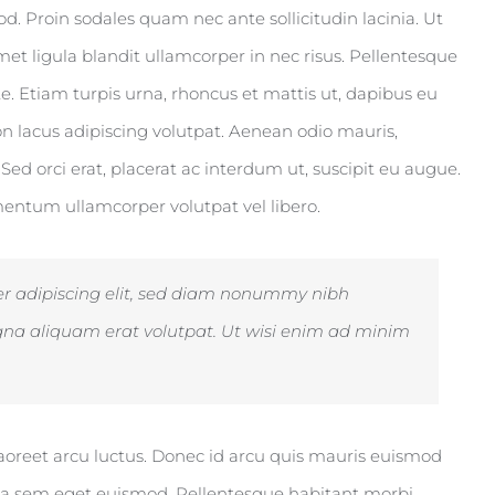
. Proin sodales quam nec ante sollicitudin lacinia. Ut
t ligula blandit ullamcorper in nec risus. Pellentesque
e. Etiam turpis urna, rhoncus et mattis ut, dapibus eu
n lacus adipiscing volutpat. Aenean odio mauris,
Sed orci erat, placerat ac interdum ut, suscipit eu augue.
ementum ullamcorper volutpat vel libero.
er adipiscing elit, sed diam nonummy nibh
gna aliquam erat volutpat. Ut wisi enim ad minim
laoreet arcu luctus. Donec id arcu quis mauris euismod
illa sem eget euismod. Pellentesque habitant morbi