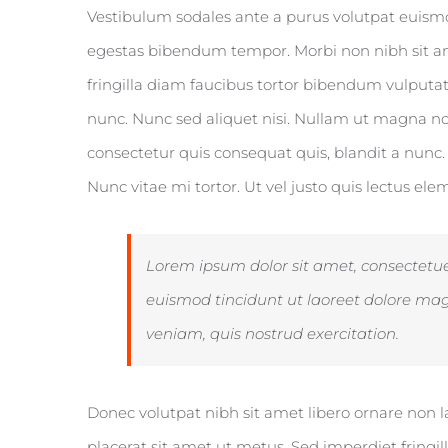
Vestibulum sodales ante a purus volutpat euismod
egestas bibendum tempor. Morbi non nibh sit ame
fringilla diam faucibus tortor bibendum vulputat
nunc. Nunc sed aliquet nisi. Nullam ut magna no
consectetur quis consequat quis, blandit a nunc. 
Nunc vitae mi tortor. Ut vel justo quis lectus el
Lorem ipsum dolor sit amet, consectetu
euismod tincidunt ut laoreet dolore ma
veniam, quis nostrud exercitation.
Donec volutpat nibh sit amet libero ornare non 
placerat sit amet ut metus. Sed imperdiet fring