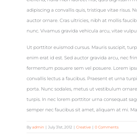
adipiscing a convallis quis, tristique vitae risus. 
auctor ornare. Cras ultricies, nibh at mollis fauci
nunc. Vivamus gravida vehicula arcu, vitae vulpu
Ut porttitor euismod cursus. Mauris suscipit, turpi
enim erat id est. Sed auctor gravida arcu, nec fr
fermentum posuere sem vel posuere. Lorem ipsum 
convallis lectus a faucibus. Praesent et urna turp
porta. Nunc sodales, metus ut vestibulum ornare,
turpis. In nec lorem porttitor urna consequat sagi
semper nec faucibus sit amet, aliquam at mi. M
By
admin
|
July 31st, 2012
|
Creative
|
0 Comments