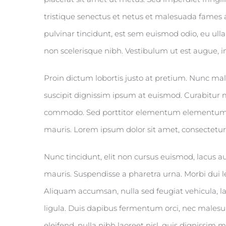
tristique senectus et netus et malesuada fames a
pulvinar tincidunt, est sem euismod odio, eu ullam
non scelerisque nibh. Vestibulum ut est augue, in
Proin dictum lobortis justo at pretium. Nunc ma
suscipit dignissim ipsum at euismod. Curabitur
commodo. Sed porttitor elementum elementum. P
mauris. Lorem ipsum dolor sit amet, consectetur a
Nunc tincidunt, elit non cursus euismod, lacus a
mauris. Suspendisse a pharetra urna. Morbi dui l
Aliquam accumsan, nulla sed feugiat vehicula, lac
ligula. Duis dapibus fermentum orci, nec malesua
eleifend, nulla nibh laoreet nisl, quis dignissim 