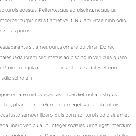
c turpis egestas. Pellentesque adipiscing, neque ut
corper turpis nisl sit amet velit. Nullam vitae nibh odio,
 varius purus.
lesuada ante sit amet purus ornare pulvinar. Donec
 malesuada lorem sed metus adipiscing in vehicula quam
roin eu ligula eget leo consectetur sodales et non
dipiscing elit.
ugue ornare metus, egestas imperdiet nulla nisl quis
ectus, pharetra nec elementum eget, vulputate ut nisi.
us justo semper libero, quis porttitor turpis odio sit amet
da libero vehicula ut. Integer sodales, urna eget interdum
mauris dolor eget mi. Donec at mauris enim. Duis nisi tellus,