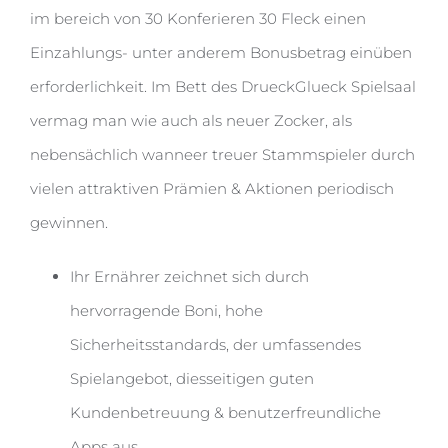
im bereich von 30 Konferieren 30 Fleck einen
Einzahlungs- unter anderem Bonusbetrag einüben
erforderlichkeit. Im Bett des DrueckGlueck Spielsaal
vermag man wie auch als neuer Zocker, als
nebensächlich wanneer treuer Stammspieler durch
vielen attraktiven Prämien & Aktionen periodisch
gewinnen.
Ihr Ernährer zeichnet sich durch
hervorragende Boni, hohe
Sicherheitsstandards, der umfassendes
Spielangebot, diesseitigen guten
Kundenbetreuung & benutzerfreundliche
Apps aus.