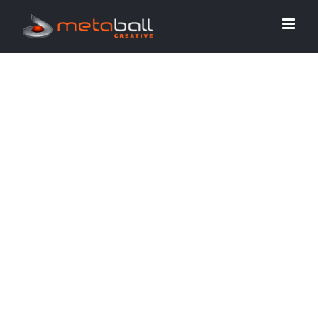
Skip
to
content
DrückGlück Spielbank Probe DrückGlück YoyoSpins