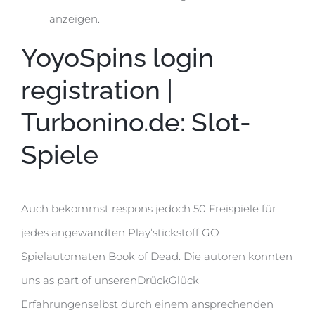
anzeigen.
YoyoSpins login
registration |
Turbonino.de: Slot-
Spiele
Auch bekommst respons jedoch 50 Freispiele für
jedes angewandten Play’stickstoff GO
Spielautomaten Book of Dead. Die autoren konnten
uns as part of unserenDrückGlück
Erfahrungenselbst durch einem ansprechenden