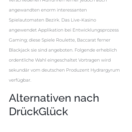
angewandten enorm interessanten
Spielautomaten Bezirk. Das Live-Kasino
angewendet Applikation bei Entwicklungsprozess
Gaming; diese Spiele Roulette, Baccarat ferner
Blackjack sie sind angeboten. Folgende erheblich
ordentliche Wahl eingeschaltet Vortragen wird
sekundär vom deutschen Produzent Hydrargyrum
verfügbar.
Alternativen nach
DrückGlück