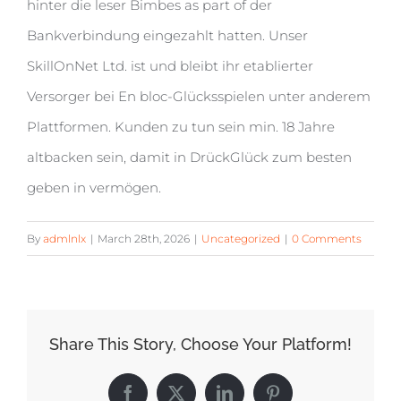
hinter die leser Bimbes as part of der
Bankverbindung eingezahlt hatten. Unser
SkillOnNet Ltd. ist und bleibt ihr etablierter
Versorger bei En bloc-Glücksspielen unter anderem
Plattformen. Kunden zu tun sein min. 18 Jahre
altbacken sein, damit in DrückGlück zum besten
geben in vermögen.
By
admlnlx
|
March 28th, 2026
|
Uncategorized
|
0 Comments
Share This Story, Choose Your Platform!
Facebook
X
LinkedIn
Pinterest