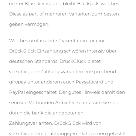
echter Klassiker ist und bleibt Blackjack, welches
Diese as part of mehreren Varianten zum besten
geben vermögen.
Welches umfassende Präsentation für eine
DrückGlück Einzahlung schwören intensiv über
deutschen Standards. DrückGlück bietet
verschiedene Zahlungsvarianten entsprechend
giropay unter anderem auch Paysafecard und
PayPal eingeschaltet. Der gutes Hinweis damit den
seriösen Verbunden Anbieter zu erfassen sie sind
durch die bank die angebotenen
Zahlungsvarianten. DrückGlück wird von
verschiedenen unabhängigen Plattformen getestet