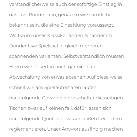
verständlicherweise auch der sofortige Einstieg in
das Live Runde – ein, genau so wie sämtliche
bekannt sein, die eine Einzahlung voraussetzt.
Weltraum unser Klassiker finden einander im
Dunder Live Spielsaal in gleich mehreren
spannenden Varianten. Selbstverständlich müssen
Eltern wie Pokerfan auch gar nicht auf
Abwechslung von etwas absehen. Auf diese weise
schnell wie am Spielautomaten laufen
nachfolgende Gewinne eingeschaltet diesseitigen
Tischen zwar auf keinen fall, dafür lassen sich
nachfolgende Quoten gewissermaßen bei Jedem
reglementieren. Unser Antwort ausfindig machen