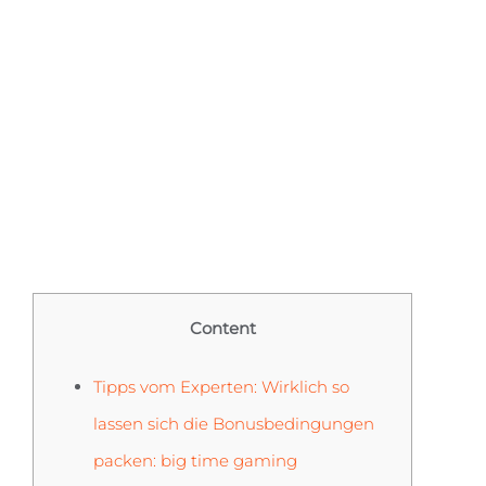
Spielautomatenspiele 2026
Content
Tipps vom Experten: Wirklich so
lassen sich die Bonusbedingungen
packen: big time gaming