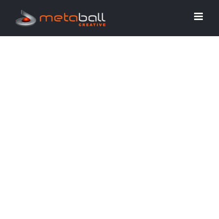
Skip
to
content
Dunder Spielbank Maklercourtage Codes