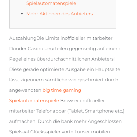
Spielautomatenspiele
Mehr Aktionen des Anbieters
AuszahlungDie Limits inoffizieller mitarbeiter
Dunder Casino beurteilen gegenseitig auf einem
Pegel eines überdurchschnittlichen Anbieters!
Diese gerade optimierte Ausgabe ein Hauptseite
lässt zigeunern sämtliche wie geschmiert durch
angewandten
big time gaming
Spielautomatenspiele
Browser inoffizieller
mitarbeiter Telefonappar (Tablet, Smartphone etc.)
aufmachen.
Durch die bank mehr Angeschlossen
Spielsaal Glücksspieler vorteil unser mobilen