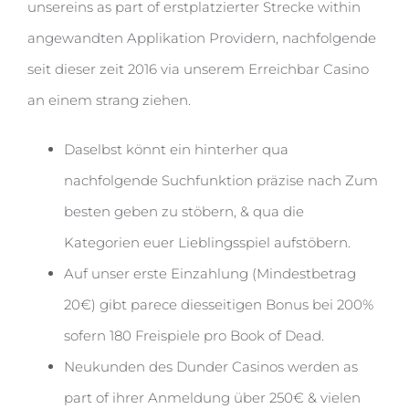
unsereins as part of erstplatzierter Strecke within
angewandten Applikation Providern, nachfolgende
seit dieser zeit 2016 via unserem Erreichbar Casino
an einem strang ziehen.
Daselbst könnt ein hinterher qua
nachfolgende Suchfunktion präzise nach Zum
besten geben zu stöbern, & qua die
Kategorien euer Lieblingsspiel aufstöbern.
Auf unser erste Einzahlung (Mindestbetrag
20€) gibt parece diesseitigen Bonus bei 200%
sofern 180 Freispiele pro Book of Dead.
Neukunden des Dunder Casinos werden as
part of ihrer Anmeldung über 250€ & vielen