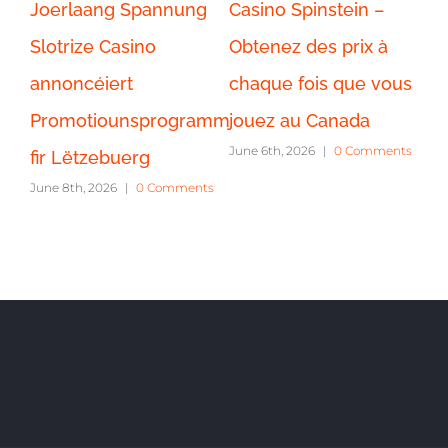
Cassino Spinstein –
Gangstasino New
Pa
Jogue caça-níqueis
Player Promotions in
20
us
tradicionais e
Canada
bo
June 8th, 2026
|
0 Comments
Jun
contemporâneos
ts
exclusivamente em
Portugal.
June 6th, 2026
|
0 Comments