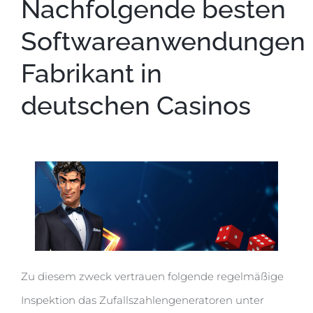
Nachfolgende besten
Softwareanwendungen
Fabrikant in
deutschen Casinos
Zu diesem zweck vertrauen folgende regelmäßige
Inspektion das Zufallszahlengeneratoren unter