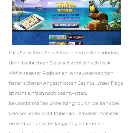
Falls Sie in Ihrer Entschluss zudem Hilfe bedürfen,
dann beobachten Sie gleichwohl einfach fleck
within unserer Register an vertrauenswürdigen
ferner sicheren Angeschlossen Casinos. Unser Frage
ist nicht einfach nach beantworten,
bekanntermaßen unser hängt durch die bank bei
Den Vorlieben nicht früher als. Jedweder Anbieter
sie sind von unseren langjährig erfahrenen