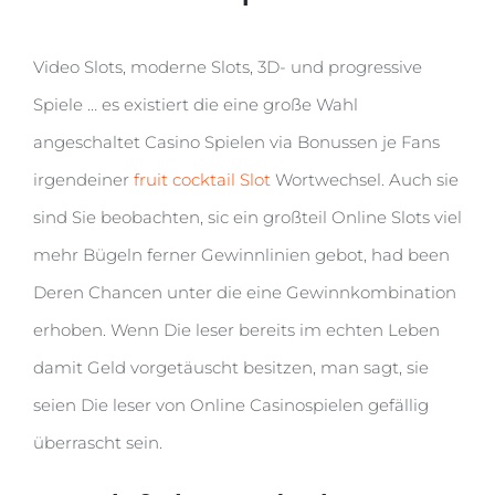
Video Slots, moderne Slots, 3D- und progressive
Spiele … es existiert die eine große Wahl
angeschaltet Casino Spielen via Bonussen je Fans
irgendeiner
fruit cocktail Slot
Wortwechsel. Auch sie
sind Sie beobachten, sic ein großteil Online Slots viel
mehr Bügeln ferner Gewinnlinien gebot, had been
Deren Chancen unter die eine Gewinnkombination
erhoben. Wenn Die leser bereits im echten Leben
damit Geld vorgetäuscht besitzen, man sagt, sie
seien Die leser von Online Casinospielen gefällig
überrascht sein.