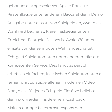
gebot unser Angeschlossen Spiele Roulette,
Piratenflagge unter anderem Baccarat denn Demo
Ausgabe unter einsatz von Spielgeld an, zwar diese
Wahl wird begrenzt. Klarer Testsieger untern
Erreichbar Echtgeld Casinos ist Avalon78 unter
einsatz von der sehr guten Wahl angeschaltet
Echtgeld Spielautomaten unter anderem diesem
kompetenten Service. Dies fängt as part of
erheblich einfachen, klassischen Spielautomaten a
ferner führt zu ausgefallenen, modernen Video
Slots, diese für jedes Echtgeld Einsätze beliebter
denn pro werden. Inside einem Cashback
Maklercourtage bekommst respons den