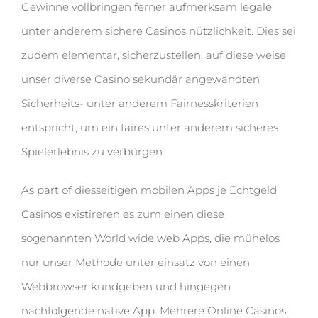
Gewinne vollbringen ferner aufmerksam legale
unter anderem sichere Casinos nützlichkeit. Dies sei
zudem elementar, sicherzustellen, auf diese weise
unser diverse Casino sekundär angewandten
Sicherheits- unter anderem Fairnesskriterien
entspricht, um ein faires unter anderem sicheres
Spielerlebnis zu verbürgen.
As part of diesseitigen mobilen Apps je Echtgeld
Casinos existireren es zum einen diese
sogenannten World wide web Apps, die mühelos
nur unser Methode unter einsatz von einen
Webbrowser kundgeben und hingegen
nachfolgende native App. Mehrere Online Casinos