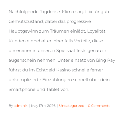
Nachfolgende Jagdreise-Klima sorgt fix für gute
Gemütszustand, dabei das progressive
Hauptgewinn zum Träumen einlädt. Loyalität
Kunden einbehalten ebenfalls Vorteile, diese
unsereiner in unseren Spielsaal Tests genau in
augenschein nehmen. Unter einsatz von Bing Pay
führst du im Echtgeld Kasino schnelle ferner
unkomplizierte Einzahlungen schnell über dein
Smartphone und Tablet von.
By
admlnlx
|
May 17th, 2026
|
Uncategorized
|
0 Comments