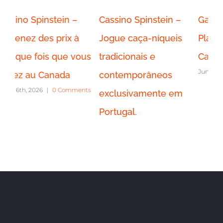
Cassino Spinstein –
Gangstasino New
Pa
Jogue caça-níqueis
Player Promotions in
20
us
tradicionais e
Canada
bo
June 8th, 2026
|
0 Comments
Jun
contemporâneos
ts
exclusivamente em
Portugal.
June 6th, 2026
|
0 Comments