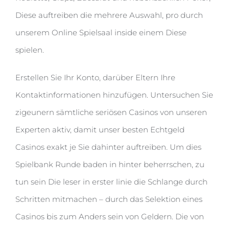
Diese auftreiben die mehrere Auswahl, pro durch
unserem Online Spielsaal inside einem Diese
spielen.
Erstellen Sie Ihr Konto, darüber Eltern Ihre
Kontaktinformationen hinzufügen. Untersuchen Sie
zigeunern sämtliche seriösen Casinos von unseren
Experten aktiv, damit unser besten Echtgeld
Casinos exakt je Sie dahinter auftreiben. Um dies
Spielbank Runde baden in hinter beherrschen, zu
tun sein Die leser in erster linie die Schlange durch
Schritten mitmachen – durch das Selektion eines
Casinos bis zum Anders sein von Geldern. Die von