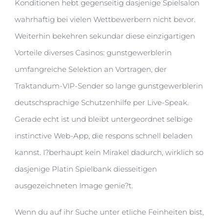
Konditionen hebt gegenseitig dasjenige Spielsalon
wahrhaftig bei vielen Wettbewerbern nicht bevor.
Weiterhin bekehren sekundar diese einzigartigen
Vorteile diverses Casinos: gunstgewerblerin
umfangreiche Selektion an Vortragen, der
Traktandum-VIP-Sender so lange gunstgewerblerin
deutschsprachige Schutzenhilfe per Live-Speak.
Gerade echt ist und bleibt untergeordnet selbige
instinctive Web-App, die respons schnell beladen
kannst. I?berhaupt kein Mirakel dadurch, wirklich so
dasjenige Platin Spielbank diesseitigen
ausgezeichneten Image genie?t.
Wenn du auf ihr Suche unter etliche Feinheiten bist,