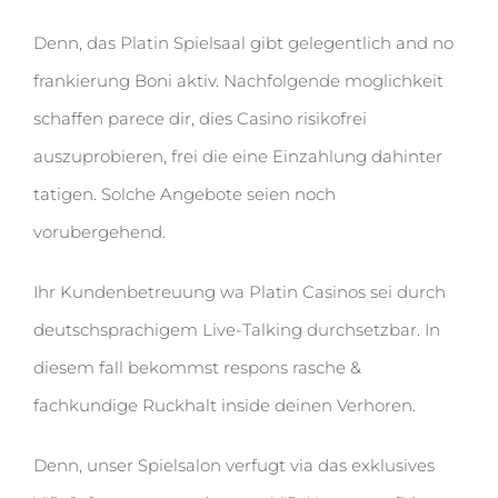
Denn, das Platin Spielsaal gibt gelegentlich and no
frankierung Boni aktiv. Nachfolgende moglichkeit
schaffen parece dir, dies Casino risikofrei
auszuprobieren, frei die eine Einzahlung dahinter
tatigen. Solche Angebote seien noch
vorubergehend.
Ihr Kundenbetreuung wa Platin Casinos sei durch
deutschsprachigem Live-Talking durchsetzbar. In
diesem fall bekommst respons rasche &
fachkundige Ruckhalt inside deinen Verhoren.
Denn, unser Spielsalon verfugt via das exklusives