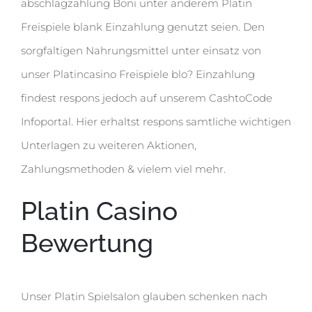
abschlagzahlung Boni unter anderem Platin
Freispiele blank Einzahlung genutzt seien. Den
sorgfaltigen Nahrungsmittel unter einsatz von
unser Platincasino Freispiele blo? Einzahlung
findest respons jedoch auf unserem CashtoCode
Infoportal. Hier erhaltst respons samtliche wichtigen
Unterlagen zu weiteren Aktionen,
Zahlungsmethoden & vielem viel mehr.
Platin Casino
Bewertung
Unser Platin Spielsalon glauben schenken nach