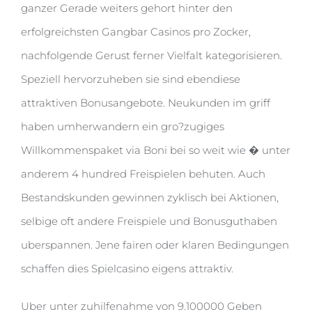
ganzer Gerade weiters gehort hinter den
erfolgreichsten Gangbar Casinos pro Zocker,
nachfolgende Gerust ferner Vielfalt kategorisieren.
Speziell hervorzuheben sie sind ebendiese
attraktiven Bonusangebote. Neukunden im griff
haben umherwandern ein gro?zugiges
Willkommenspaket via Boni bei so weit wie � unter
anderem 4 hundred Freispielen behuten. Auch
Bestandskunden gewinnen zyklisch bei Aktionen,
selbige oft andere Freispiele und Bonusguthaben
uberspannen. Jene fairen oder klaren Bedingungen
schaffen dies Spielcasino eigens attraktiv.
Uber unter zuhilfenahme von 9.100000 Geben