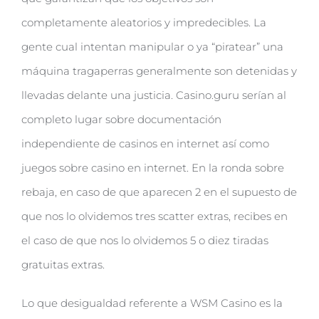
completamente aleatorios y impredecibles. La
gente cual intentan manipular o ya “piratear” una
máquina tragaperras generalmente son detenidas y
llevadas delante una justicia. Casino.guru serí­an al
completo lugar sobre documentación
independiente de casinos en internet así­ como
juegos sobre casino en internet. En la ronda sobre
rebaja, en caso de que aparecen 2 en el supuesto de
que nos lo olvidemos tres scatter extras, recibes en
el caso de que nos lo olvidemos 5 o diez tiradas
gratuitas extras.
Lo que desigualdad referente a WSM Casino es la