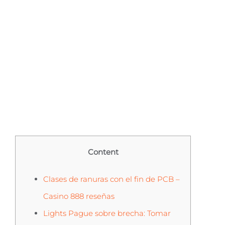
de su boquilla
Content
Clases de ranuras con el fin de PCB –
Casino 888 reseñas
Lights Pague sobre brecha: Tomar