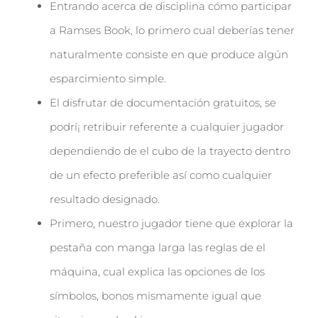
Entrando acerca de disciplina cómo participar
a Ramses Book, lo primero cual deberías tener
naturalmente consiste en que produce algún
esparcimiento simple.
El disfrutar de documentación gratuitos, se
podrí¡ retribuir referente a cualquier jugador
dependiendo de el cubo de la trayecto dentro
de un efecto preferible así­ como cualquier
resultado designado.
Primero, nuestro jugador tiene que explorar la
pestaña con manga larga las reglas de el
máquina, cual explica las opciones de los
símbolos, bonos mismamente­ igual que