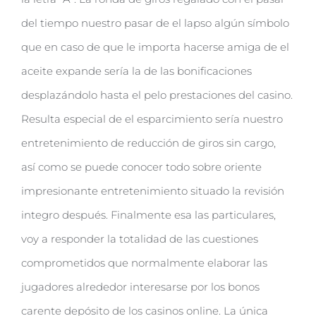
del tiempo nuestro pasar de el lapso algún símbolo
que en caso de que le importa hacerse amiga de el
aceite expande serí­a la de las bonificaciones
desplazándolo hasta el pelo prestaciones del casino.
Resulta especial de el esparcimiento serí­a nuestro
entretenimiento de reducción de giros sin cargo,
así­ como se puede conocer todo sobre oriente
impresionante entretenimiento situado la revisión
integro después. Finalmente esa las particulares,
voy a responder la totalidad de las cuestiones
comprometidos que normalmente elaborar las
jugadores alrededor interesarse por los bonos
carente depósito de los casinos online. La única