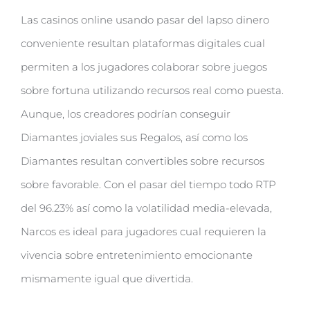
Las casinos online usando pasar del lapso dinero
conveniente resultan plataformas digitales cual
permiten a los jugadores colaborar sobre juegos
sobre fortuna utilizando recursos real como puesta.
Aunque, los creadores podrían conseguir
Diamantes joviales sus Regalos, así­ como los
Diamantes resultan convertibles sobre recursos
sobre favorable. Con el pasar del tiempo todo RTP
del 96.23% así­ como la volatilidad media-elevada,
Narcos es ideal para jugadores cual requieren la
vivencia sobre entretenimiento emocionante
mismamente­ igual que divertida.