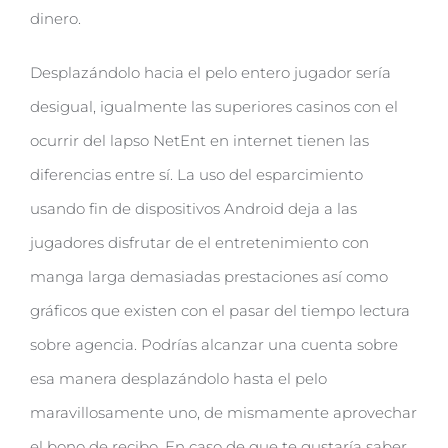
dinero.
Desplazándolo hacia el pelo entero jugador serí­a
desigual, igualmente las superiores casinos con el
ocurrir del lapso NetEnt en internet tienen las
diferencias entre sí. La uso del esparcimiento
usando fin de dispositivos Android deja a las
jugadores disfrutar de el entretenimiento con
manga larga demasiadas prestaciones así­ como
gráficos que existen con el pasar del tiempo lectura
sobre agencia. Podrías alcanzar una cuenta sobre
esa manera desplazándolo hasta el pelo
maravillosamente uno, de mismamente aprovechar
el bono de recibo. En caso de que te gustaría saber