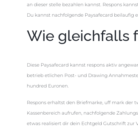
an dieser stelle bezahlen kannst. Respons kanns
Du kannst nachfolgende Paysafecard beilaufig e
Wie gleichfalls 
Diese Paysafecard kannst respons aktiv angewan
betrieb etlichen Post- und Drawing Annahmestell
hundred Euronen.
Respons erhaltst den Briefmarke, uff mark der
Kassenbereich aufrufen, nachfolgende Zahlun
etwas realisiert dir dein Echtgeld Gutschrift zur