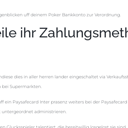
ugenblicken uff deinem Poker Bankkonto zur Verordnung.
ile ihr Zahlungsme
diese dies in aller herren lander eingeschaltet via Verkaufsst
m bei Supermarkten.
 ein Paysafecard Inter prasenz weiters bei der Paysafecard 
t untergeordnet administrieren.
Glucksspieler talentiert, die bereitwillig losgelost sie sin