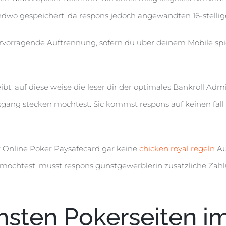
dwo gespeichert, da respons jedoch angewandten 16-stellig
vorragende Auftrennung, sofern du uber deinem Mobile spiel
ibt, auf diese weise die leser dir der optimales Bankroll Admi
tsgang stecken mochtest. Sic kommst respons auf keinen fall
r Online Poker Paysafecard gar keine
chicken royal regeln
Au
ochtest, musst respons gunstgewerblerin zusatzliche Za
chsten Pokerseiten 