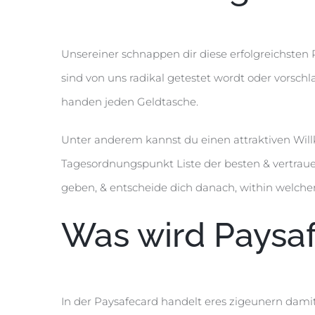
Unsereiner schnappen dir diese erfolgreichsten P
sind von uns radikal getestet wordt oder vorschl
handen jeden Geldtasche.
Unter anderem kannst du einen attraktiven Will
Tagesordnungspunkt Liste der besten & vertraue
geben, & entscheide dich danach, within welche
Was wird Paysa
In der Paysafecard handelt eres zigeunern damit