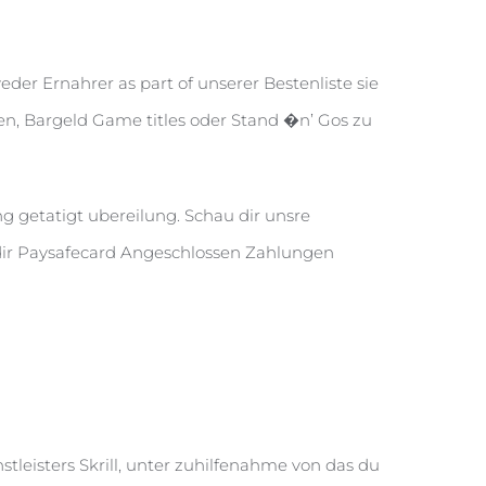
der Ernahrer as part of unserer Bestenliste sie
eren, Bargeld Game titles oder Stand �n’ Gos zu
 getatigt ubereilung. Schau dir unsre
 dir Paysafecard Angeschlossen Zahlungen
tleisters Skrill, unter zuhilfenahme von das du