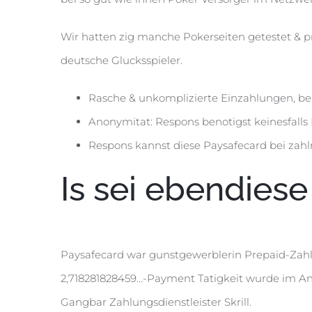
Wir hatten zig manche Pokerseiten getestet & p
deutsche Glucksspieler.
Rasche & unkomplizierte Einzahlungen, be
Anonymitat: Respons benotigst keinesfall
Respons kannst diese Paysafecard bei zahl
Is sei ebendies
Paysafecard war gunstgewerblerin Prepaid-Zahlu
2,718281828459…-Payment Tatigkeit wurde im An
Gangbar Zahlungsdienstleister Skrill.