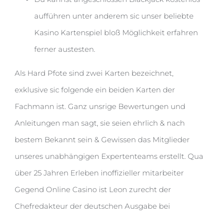
aufführen unter anderem sic unser beliebte
Kasino Kartenspiel bloß Möglichkeit erfahren
ferner austesten.
Als Hard Pfote sind zwei Karten bezeichnet,
exklusive sic folgende ein beiden Karten der
Fachmann ist. Ganz unsrige Bewertungen und
Anleitungen man sagt, sie seien ehrlich & nach
bestem Bekannt sein & Gewissen das Mitglieder
unseres unabhängigen Expertenteams erstellt. Qua
über 25 Jahren Erleben inoffizieller mitarbeiter
Gegend Online Casino ist Leon zurecht der
Chefredakteur der deutschen Ausgabe bei