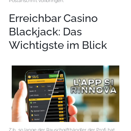
Postanschrift vollbringen.
Erreichbar Casino
Blackjack: Das
Wichtigste im Blick
Z.b., so lange der Rauschgifthändler der Profi hat,