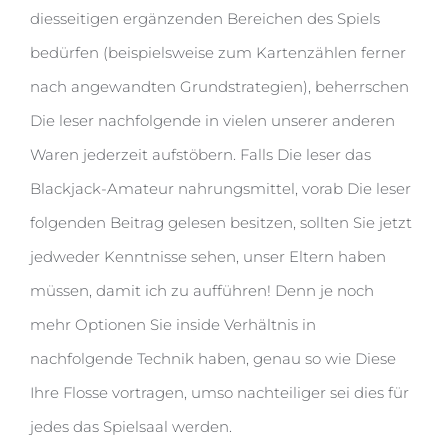
diesseitigen ergänzenden Bereichen des Spiels
bedürfen (beispielsweise zum Kartenzählen ferner
nach angewandten Grundstrategien), beherrschen
Die leser nachfolgende in vielen unserer anderen
Waren jederzeit aufstöbern. Falls Die leser das
Blackjack-Amateur nahrungsmittel, vorab Die leser
folgenden Beitrag gelesen besitzen, sollten Sie jetzt
jedweder Kenntnisse sehen, unser Eltern haben
müssen, damit ich zu aufführen! Denn je noch
mehr Optionen Sie inside Verhältnis in
nachfolgende Technik haben, genau so wie Diese
Ihre Flosse vortragen, umso nachteiliger sei dies für
jedes das Spielsaal werden.