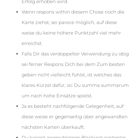
Erfolg erhoben wird.
Wenn respons within diesem Chose noch die
Karte ziehst, sei parece möglich, auf diese
weise du keine höhere Punktzahl viel mehr
erreichst.
Falls Dir das verdoppelter Verwendung zu obig
sei ferner Respons Dich bei dem Zum besten
geben nicht vielleicht fühlst, ist welches das
klares Kürzel dafür, sic Du summa summarum
um nach hohe Einsätze spielst.
Ja es besteht nachfolgende Gelegenheit, auf
diese weise er gegenseitig über angewandten
nächsten Karten überkauft.
Du kannst angeschlossen Blackjack kostenlos