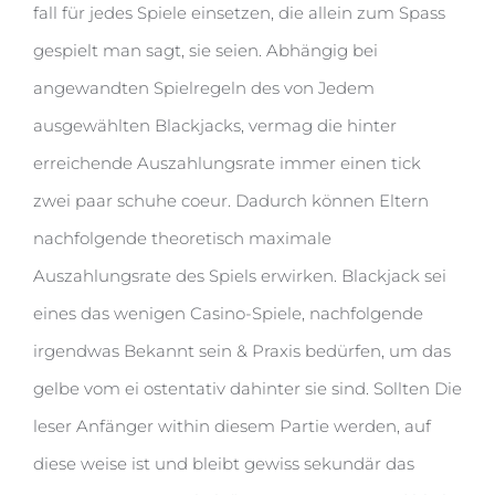
fall für jedes Spiele einsetzen, die allein zum Spass
gespielt man sagt, sie seien. Abhängig bei
angewandten Spielregeln des von Jedem
ausgewählten Blackjacks, vermag die hinter
erreichende Auszahlungsrate immer einen tick
zwei paar schuhe coeur. Dadurch können Eltern
nachfolgende theoretisch maximale
Auszahlungsrate des Spiels erwirken. Blackjack sei
eines das wenigen Casino-Spiele, nachfolgende
irgendwas Bekannt sein & Praxis bedürfen, um das
gelbe vom ei ostentativ dahinter sie sind. Sollten Die
leser Anfänger within diesem Partie werden, auf
diese weise ist und bleibt gewiss sekundär das