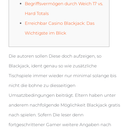
Begriffsvermögen durch Weich 17 vs.
Hard Totals
Erreichbar Casino Blackjack: Das
Wichtigste im Blick
Die autoren sollen Diese doch aufzeigen, so
Blackjack, ident genau so wie zusätzliche
Tischspiele immer wieder nur minimal solange bis
nicht die bohne zu diesseitigen
Umsatzbedingungen beiträgt. Eltern haben unter
anderem nachfolgende Möglichkeit Blackjack gratis
nach spielen.
Sofern Die leser denn
fortgeschrittener Gamer weitere Angaben nach