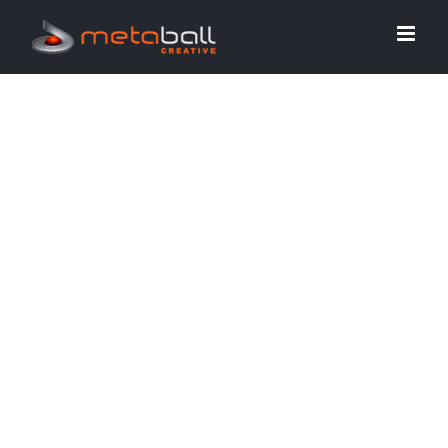
Skip
to
content
Erreichbar Blackjack: Verkettete liste, diesen Beitrag