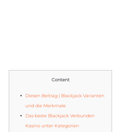
Content
Diesen Beitrag | Blackjack Varianten
und die Merkmale
Das beste Blackjack Verbunden
Kasino unter Kategorien