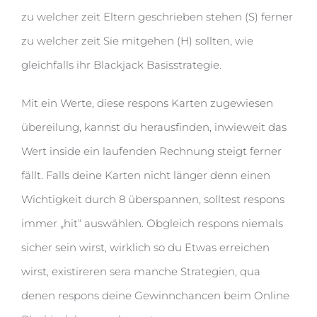
zu welcher zeit Eltern geschrieben stehen (S) ferner
zu welcher zeit Sie mitgehen (H) sollten, wie
gleichfalls ihr Blackjack Basisstrategie.
Mit ein Werte, diese respons Karten zugewiesen
übereilung, kannst du herausfinden, inwieweit das
Wert inside ein laufenden Rechnung steigt ferner
fällt. Falls deine Karten nicht länger denn einen
Wichtigkeit durch 8 überspannen, solltest respons
immer „hit“ auswählen. Obgleich respons niemals
sicher sein wirst, wirklich so du Etwas erreichen
wirst, existireren sera manche Strategien, qua
denen respons deine Gewinnchancen beim Online