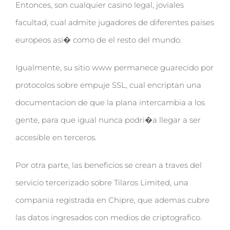
Entonces, son cualquier casino legal, joviales
facultad, cual admite jugadores de diferentes paises
europeos asi� como de el resto del mundo.
Igualmente, su sitio www permanece guarecido por
protocolos sobre empuje SSL, cual encriptan una
documentacion de que la plana intercambia a los
gente, para que igual nunca podri�a llegar a ser
accesible en terceros.
Por otra parte, las beneficios se crean a traves del
servicio tercerizado sobre Tilaros Limited, una
compania registrada en Chipre, que ademas cubre
las datos ingresados con medios de criptografico.