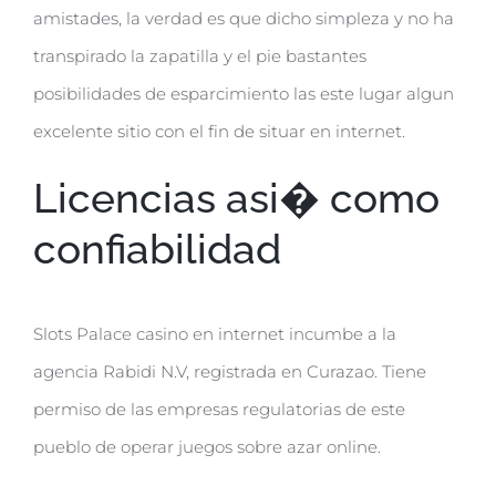
amistades, la verdad es que dicho simpleza y no ha
transpirado la zapatilla y el pie bastantes
posibilidades de esparcimiento las este lugar algun
excelente sitio con el fin de situar en internet.
Licencias asi� como
confiabilidad
Slots Palace casino en internet incumbe a la
agencia Rabidi N.V, registrada en Curazao. Tiene
permiso de las empresas regulatorias de este
pueblo de operar juegos sobre azar online.