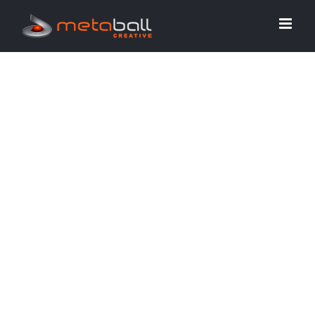
Skip
to
content
Este lugar sobre juegos sobre casino asi� como