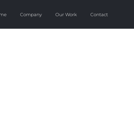
me
Company
Our Work
Contact