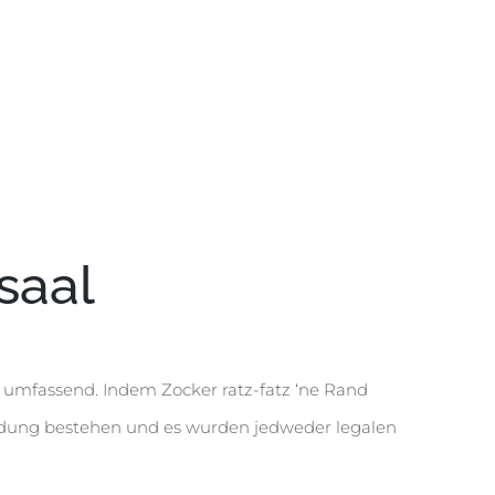
saal
l umfassend. Indem Zocker ratz-fatz ‘ne Rand
endung bestehen und es wurden jedweder legalen