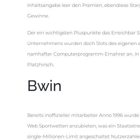
Inhaltsangabe leer den Pramien, ebendiese Starg
Gewinne.
Der ein wichtigsten Pluspunkte das Erreichbar S
Unternehmens wurden doch Slots des eigenen ein
namhafter Computerprogramm-Ernahrer an. In er
Platzhirsch.
Bwin
Bereits inoffizieller mitarbeiter Anno 1996 wurd
Web Sportwetten anzubieten, was ein Staatsstrei
single-Millionen-Limit angeschaltet Nutzerzahlen