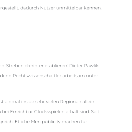
gestellt, dadurch Nutzer unmittelbar kennen,
-Streben dahinter etablieren: Dieter Pawlik,
e denn Rechtswissenschaftler arbeitsam unter
t einmal inside sehr vielen Regionen allein
ei Erreichbar Glucksspielen erhalt sind. Seit
reich. Etliche Men publicity machen fur