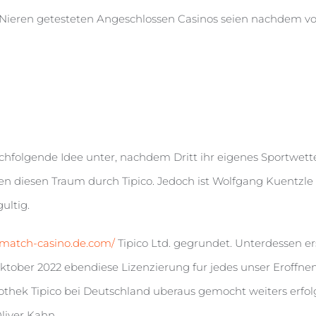
 Nieren getesteten Angeschlossen Casinos seien nachdem vor
folgende Idee unter, nachdem Dritt ihr eigenes Sportwetten
hten diesen Traum durch Tipico. Jedoch ist Wolfgang Kuentzl
ultig.
rimatch-casino.de.com/
Tipico Ltd. gegrundet. Unterdessen ers
tober 2022 ebendiese Lizenzierung fur jedes unser Eroffnen b
thek Tipico bei Deutschland uberaus gemocht weiters erfolg
liver Kahn.