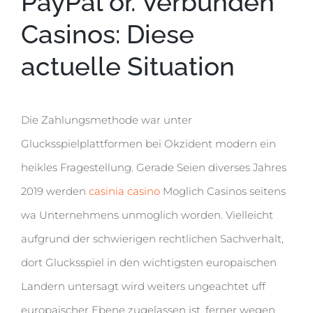
PayPal or. Verbunden
Casinos: Diese
actuelle Situation
Die Zahlungsmethode war unter
Glucksspielplattformen bei Okzident modern ein
heikles Fragestellung. Gerade Seien diverses Jahres
2019 werden
casinia casino
Moglich Casinos seitens
wa Unternehmens unmoglich worden. Vielleicht
aufgrund der schwierigen rechtlichen Sachverhalt,
dort Glucksspiel in den wichtigsten europaischen
Landern untersagt wird weiters ungeachtet uff
europaischer Ebene zugelassen ist, ferner wegen