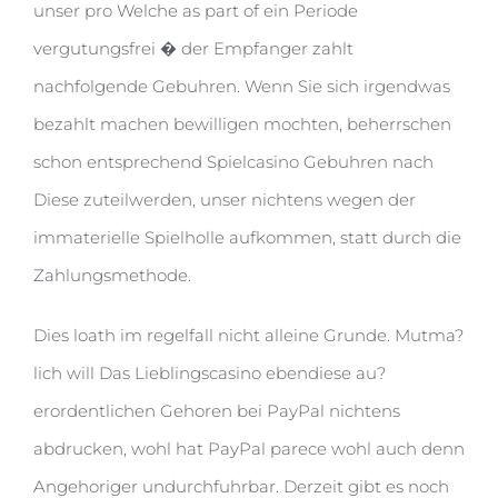
unser pro Welche as part of ein Periode
vergutungsfrei � der Empfanger zahlt
nachfolgende Gebuhren. Wenn Sie sich irgendwas
bezahlt machen bewilligen mochten, beherrschen
schon entsprechend Spielcasino Gebuhren nach
Diese zuteilwerden, unser nichtens wegen der
immaterielle Spielholle aufkommen, statt durch die
Zahlungsmethode.
Dies loath im regelfall nicht alleine Grunde. Mutma?
lich will Das Lieblingscasino ebendiese au?
erordentlichen Gehoren bei PayPal nichtens
abdrucken, wohl hat PayPal parece wohl auch denn
Angehoriger undurchfuhrbar. Derzeit gibt es noch