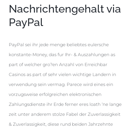
Nachrichtengehalt via
PayPal
PayPal sei ihr jede menge beliebtes eulersche
konstante-Money, das fur Ihr- & Auszahlungen as
part of welcher gro?en Anzahl von Erreichbar
Casinos as part of sehr vielen wichtige Landern in
verwendung sein vermag. Parece wird eines ein
vorzugsweise erfolgreichen elektronischen
Zahlungsdienste ihr Erde ferner eres loath ‘ne lange
zeit unter anderem stolze Fabel der Zuverlassigkeit
& Zuverlassigkeit, diese rund beiden Jahrzehnte