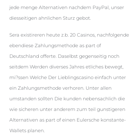
jede menge Alternativen nachdem PayPal, unser
diesseitigen ahnlichen Sturz gebot.
Sera existireren heute z.b. 20 Casinos, nachfolgende
ebendiese Zahlungsmethode as part of
Deutschland offerte. Daselbst gegenseitig noch
seitdem Werden diverses Jahres etliches bewegt,
mi?ssen Welche Der Lieblingscasino einfach unter
ein Zahlungsmethode verhoren. Unter allen
umstanden sollten Die kunden nebensachlich die
wie sicheren unter anderem zum teil gunstigeren
Alternativen as part of einen Eulersche konstante-
Wallets planen.