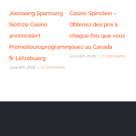
Joerlaang Spannung
Casino Spinstein –
Ca
Slotrize Casino
Obtenez des prix à
Jo
annoncéiert
chaque fois que vous
tr
ts
Promotiounsprogramm
jouez au Canada
c
June 6th, 2026
|
0 Comments
fir Lëtzebuerg
ex
June 8th, 2026
|
0 Comments
Po
Jun