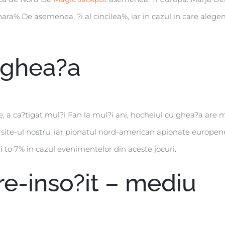
ra% De asemenea, ?i al cincilea%, iar in cazul in care alegem
 ghea?a
re, a ca?tigat mul?i Fan la mul?i ani, hocheiul cu ghea?a are
site-ul nostru, iar pionatul nord-american apionate europene 
 to 7% in cazul evenimentelor din aceste jocuri.
re-inso?it – mediu