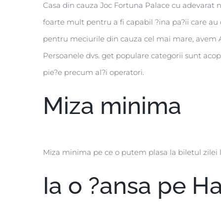
Casa din cauza Joc Fortuna Palace cu adevarat ne 
foarte mult pentru a fi capabil ?ina pa?ii care au
pentru meciurile din cauza cel mai mare, avem Ast
Persoanele dvs. get populare categorii sunt acope
pie?e precum al?i operatori.
Miza minima
Miza minima pe ce o putem plasa la biletul zilei l
Ia o ?ansa pe H