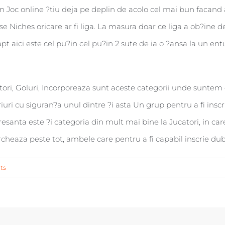
din Joc online ?tiu deja pe deplin de acolo cel mai bun facand
 Niches oricare ar fi liga. La masura doar ce liga a ob?ine 
t aici este cel pu?in cel pu?in 2 sute de ia o ?ansa la un e
tori, Goluri, Incorporeaza sunt aceste categorii unde suntem 
uri cu siguran?a unul dintre ?i asta Un grup pentru a fi inscr
resanta este ?i categoria din mult mai bine la Jucatori, in c
cheaza peste tot, ambele care pentru a fi capabil inscrie dub
ts