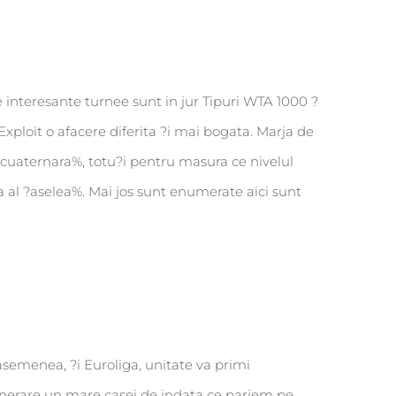
 interesante turnee sunt in jur Tipuri WTA 1000 ?
loit o afacere diferita ?i mai bogata. Marja de
i cuaternara%, totu?i pentru masura ce nivelul
a al ?aselea%. Mai jos sunt enumerate aici sunt
asemenea, ?i Euroliga, unitate va primi
nerare un mare casei de indata ce pariem pe