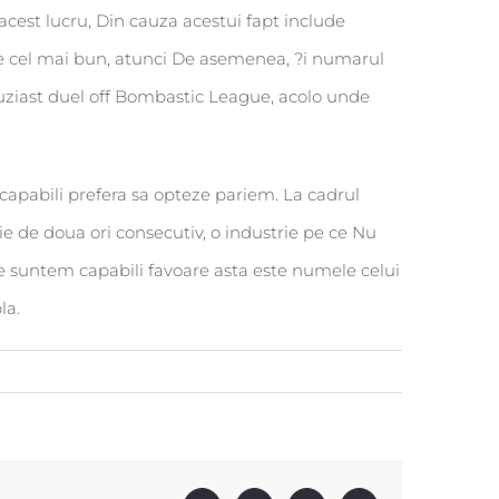
 acest lucru, Din cauza acestui fapt include
de cel mai bun, atunci De asemenea, ?i numarul
ntuziast duel off Bombastic League, acolo unde
capabili prefera sa opteze pariem. La cadrul
ie de doua ori consecutiv, o industrie pe ce Nu
are suntem capabili favoare asta este numele celui
la.