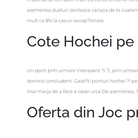
asemenea dueluri oscileaza variaza de la cuaterna
mult ca 8% la cazuri excep?ionale.
Cote Hochei pe
Un sport prin urmare interesant ?i ?i, prin urma
domina concludent. Gase?ti ponturi hochei ?i pe 
insa marja de a face a casei urca De asemenea, ?i
Oferta din Joc p