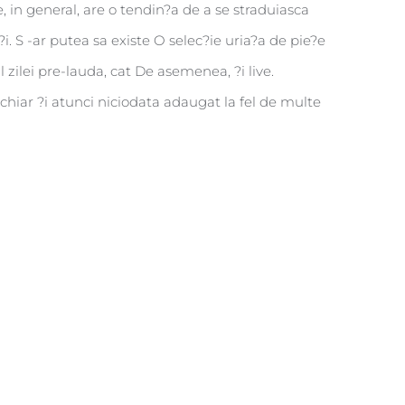
 in general, are o tendin?a de a se straduiasca
i. S -ar putea sa existe O selec?ie uria?a de pie?e
zilei pre-lauda, cat De asemenea, ?i live.
 chiar ?i atunci niciodata adaugat la fel de multe