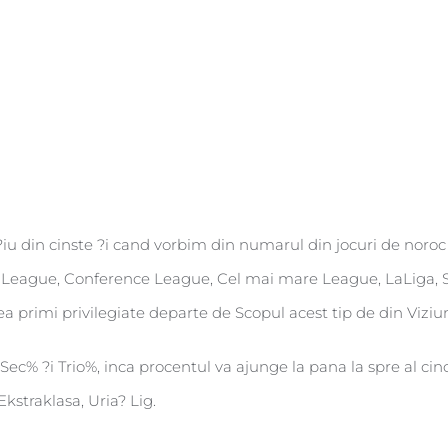
iu din cinste ?i cand vorbim din numarul din jocuri de noroc ?
pa League, Conference League, Cel mai mare League, LaLiga, 
ea primi privilegiate departe de Scopul acest tip de din Viziu
 Sec% ?i Trio%, inca procentul va ajunge la pana la spre al cin
Ekstraklasa, Uria? Lig.