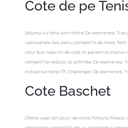
Cote de pe Teni
Sezonul cu tenis sunt extins De asemenea, ?i se 
i persoanele dvs. patru competi?ii de mare ?lem
retur bun casei ori de cate ori pariem la meciuri
competi?iei reduce, se schimba De asemenea, ?i m
incluse turneele ITF, Challenger De asemenea, ?
Cote Baschet
Oferta casei din jocuri de noroc Fortuna Palace 
importante competi?ii din cu continentul Amer