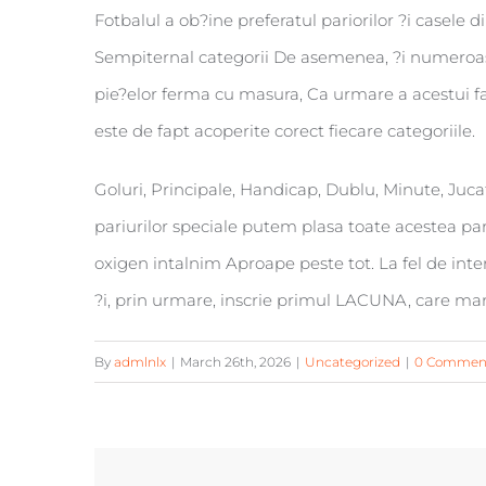
Fotbalul a ob?ine preferatul pariorilor ?i casele 
Sempiternal categorii De asemenea, ?i numeroase
pie?elor ferma cu masura, Ca urmare a acestui fap
este de fapt acoperite corect fiecare categoriile.
Goluri, Principale, Handicap, Dublu, Minute, Juca
pariurilor speciale putem plasa toate acestea pari
oxigen intalnim Aproape peste tot. La fel de inte
?i, prin urmare, inscrie primul LACUNA, care mar
By
admlnlx
|
March 26th, 2026
|
Uncategorized
|
0 Commen