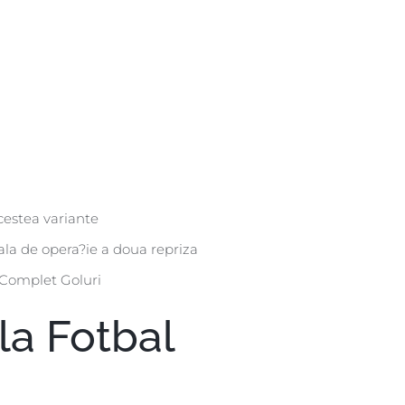
acestea variante
la de opera?ie a doua repriza
� Complet Goluri
la Fotbal