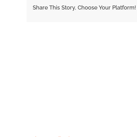
Share This Story, Choose Your Platform!
Related Posts