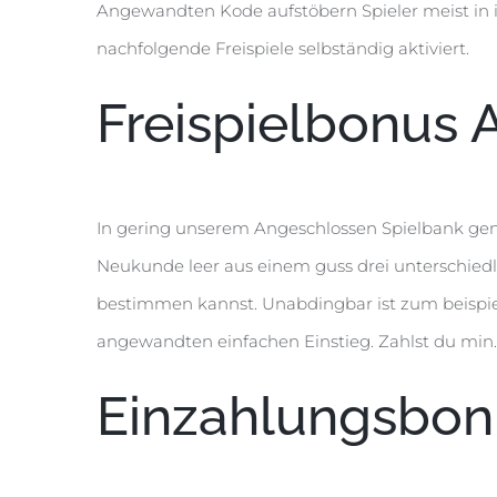
Angewandten Kode aufstöbern Spieler meist in ih
nachfolgende Freispiele selbständig aktiviert.
Freispielbonus 
In gering unserem Angeschlossen Spielbank geni
Neukunde leer aus einem guss drei unterschiedl
bestimmen kannst. Unabdingbar ist zum beispie
angewandten einfachen Einstieg. Zahlst du min.
Einzahlungsbon