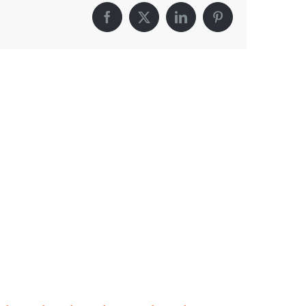
Facebook
X
LinkedIn
Pinterest