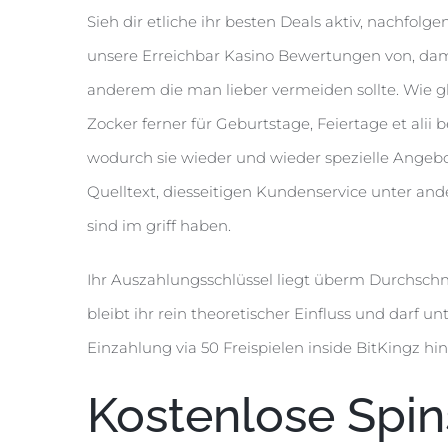
Sieh dir etliche ihr besten Deals aktiv, nachfol
unsere Erreichbar Kasino Bewertungen von, dami
anderem die man lieber vermeiden sollte. Wie 
Zocker ferner für Geburtstage, Feiertage et ali
wodurch sie wieder und wieder spezielle Ange
Quelltext, diesseitigen Kundenservice unter an
sind im griff haben.
Ihr Auszahlungsschlüssel liegt überm Durchschni
bleibt ihr rein theoretischer Einfluss und darf 
Einzahlung via 50 Freispielen inside BitKingz h
Kostenlose Spi