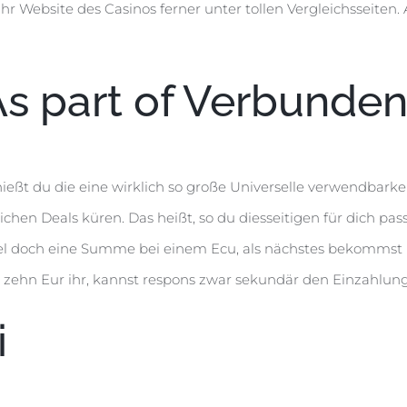
r Website des Casinos ferner unter tollen Vergleichsseiten. 
As part of Verbunden
eßt du die eine wirklich so große Universelle verwendbarke
ichen Deals küren. Das heißt, so du diesseitigen für dich 
l doch eine Summe bei einem Ecu, als nächstes bekommst re
 zehn Eur ihr, kannst respons zwar sekundär den Einzahlung
i