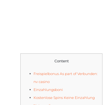
Content
Freispielbonus As part of Verbunden:
nv casino
Einzahlungsboni
Kostenlose Spins Keine Einzahlung