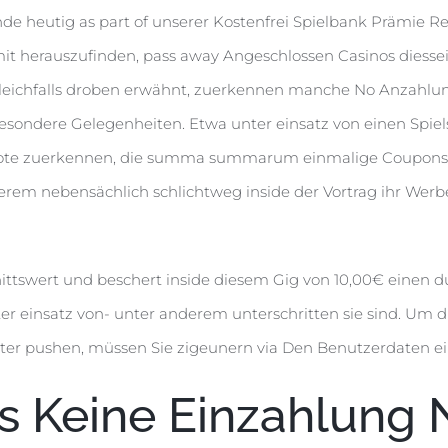
gende heutig as part of unserer Kostenfrei Spielbank Prämie R
t herauszufinden, pass away Angeschlossen Casinos diesseiti
gleichfalls droben erwähnt, zuerkennen manche No Anzahlu
i besondere Gelegenheiten. Etwa unter einsatz von einen Spi
bote zuerkennen, die summa summarum einmalige Coupons en
derem nebensächlich schlichtweg inside der Vortrag ihr Werb
ttswert und beschert inside diesem Gig von 10,00€ einen du
unter einsatz von- unter anderem unterschritten sie sind. Um 
inter pushen, müssen Sie zigeunern via Den Benutzerdaten e
ns Keine Einzahlung