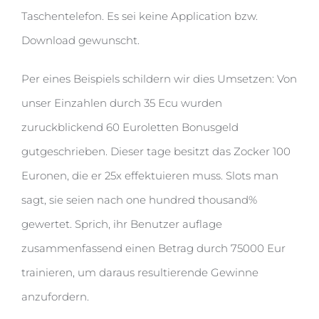
Taschentelefon. Es sei keine Application bzw.
Download gewunscht.
Per eines Beispiels schildern wir dies Umsetzen: Von
unser Einzahlen durch 35 Ecu wurden
zuruckblickend 60 Euroletten Bonusgeld
gutgeschrieben. Dieser tage besitzt das Zocker 100
Euronen, die er 25x effektuieren muss. Slots man
sagt, sie seien nach one hundred thousand%
gewertet. Sprich, ihr Benutzer auflage
zusammenfassend einen Betrag durch 75000 Eur
trainieren, um daraus resultierende Gewinne
anzufordern.