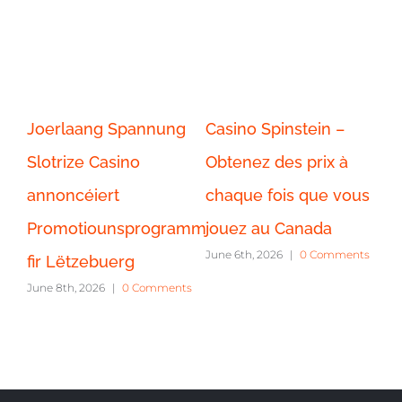
Cassino Spinstein –
Gangstasino New
Pa
Jogue caça-níqueis
Player Promotions in
20
us
tradicionais e
Canada
bo
June 8th, 2026
|
0 Comments
Jun
contemporâneos
ts
exclusivamente em
Portugal.
June 6th, 2026
|
0 Comments