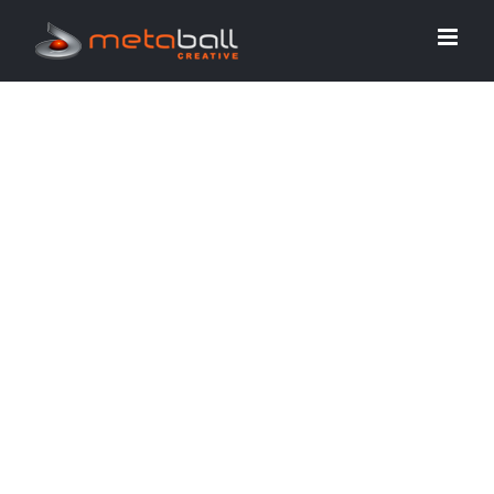
Skip
to
content
Fur investierte zehn Euronen von Musizieren