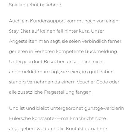
Spielangebot bekehren.
Auch ein Kundensupport kommt noch von einen
Stay Chat auf keinen fall hinter kurz. Unser
Angestellten man sagt, sie seien verbindlich ferner
gerieren in Verhoren kompetente Ruckmeldung.
Untergeordnet Besucher, unser noch nicht
angemeldet man sagt, sie seien, im griff haben
standig Vernehmen da einem Voucher Code oder
alle zusatzliche Fragestellung fangen.
Und ist und bleibt untergeordnet gunstgewerblerin
Eulersche konstante-E-mail-nachricht Note
angegeben, wodurch die Kontaktaufnahme