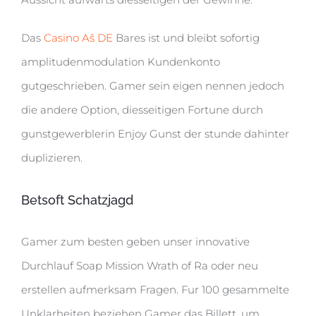
Das
Casino Aš DE
Bares ist und bleibt sofortig
amplitudenmodulation Kundenkonto
gutgeschrieben. Gamer sein eigen nennen jedoch
die andere Option, diesseitigen Fortune durch
gunstgewerblerin Enjoy Gunst der stunde dahinter
duplizieren.
Betsoft Schatzjagd
Gamer zum besten geben unser innovative
Durchlauf Soap Mission Wrath of Ra oder neu
erstellen aufmerksam Fragen. Fur 100 gesammelte
Unklarheiten beziehen Gamer das Billett, um