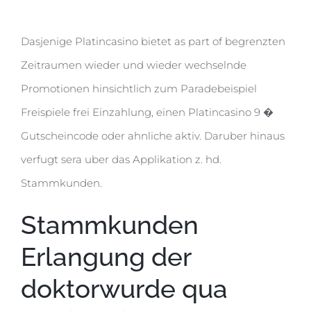
Dasjenige Platincasino bietet as part of begrenzten
Zeitraumen wieder und wieder wechselnde
Promotionen hinsichtlich zum Paradebeispiel
Freispiele frei Einzahlung, einen Platincasino 9 �
Gutscheincode oder ahnliche aktiv. Daruber hinaus
verfugt sera uber das Applikation z. hd.
Stammkunden.
Stammkunden
Erlangung der
doktorwurde qua