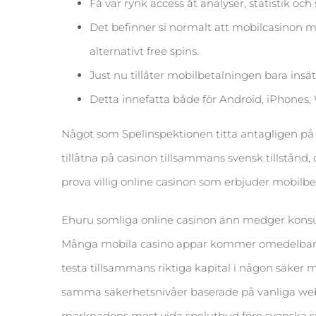
Få var rynk access åt analyser, statistik och
Det befinner si normalt att mobilcasinon m
alternativt free spins.
Just nu tillåter mobilbetalningen bara insä
Detta innefatta både för Android, iPhones
Något som Spelinspektionen titta antagligen på ä
tillåtna på casinon tillsammans svensk tillstånd, d
prova villig online casinon som erbjuder mobilbet
Ehuru somliga online casinon änn medger konsumen
Många mobila casino appar kommer omedelbar med
testa tillsammans riktiga kapital i någon säker m
samma säkerhetsnivåer baserade på vanliga webbp
marknadens mest vida spelutbud före svenska spr