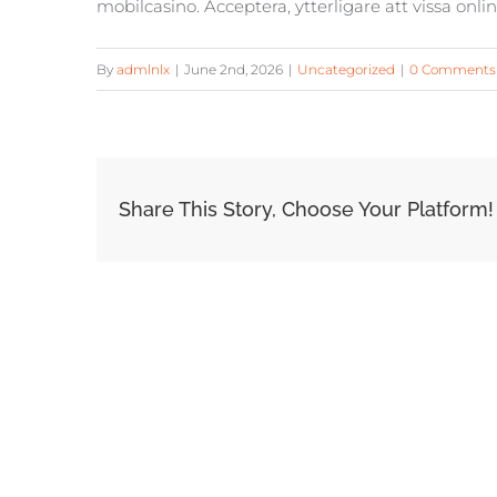
mobilcasino. Acceptera, ytterligare att vissa on
By
admlnlx
|
June 2nd, 2026
|
Uncategorized
|
0 Comments
Share This Story, Choose Your Platform!
Related Posts