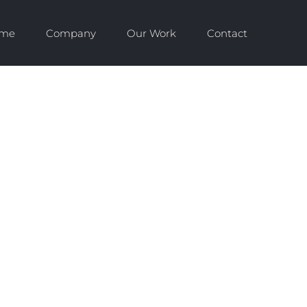
me
Company
Our Work
Contact