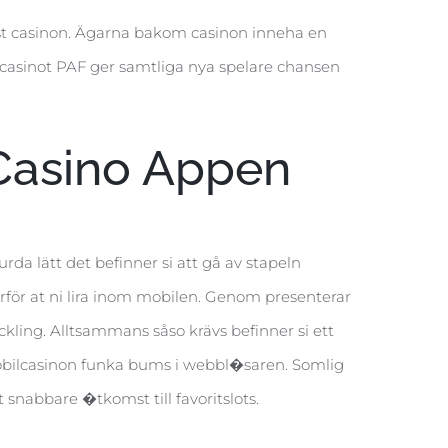
nast casinon. Ägarna bakom casinon inneha en
casinot PAF ger samtliga nya spelare chansen
i Casino Appen
da lätt det befinner si att gå av stapeln
för at ni lira inom mobilen. Genom presenterar
ckling. Alltsammans såso krävs befinner si ett
 mobilcasinon funka bums i webbl�saren. Somlig
snabbare �tkomst till favoritslots.