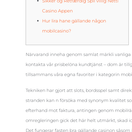
Sikker og Retfærdig Spil villig Netti
Casino Appen
Hur lira hane gällande någon
mobilcasino?
Närvarand inneha genom samlat märkli vanliga frå
kontakta vår prisbelöna kundtjänst – dom är til
tillsammans våra egna favoriter i kategorin mobi
Tekniken har gjort att slots, bordsspel samt direk
stranden kan n försöka med synonym kvalitet som 
efterhand mot faktura, antingen genom mobilr
omregleringen gick det här helt utmärkt, skad idag
Det fungerar fasten bra gällande casinon såsom 