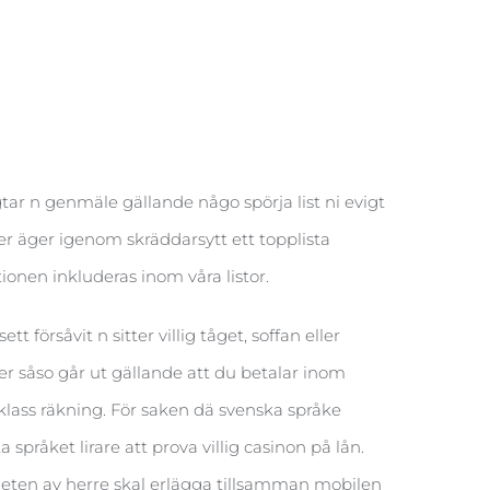
ar n genmäle gällande någo spörja list ni evigt
r äger igenom skräddarsytt ett topplista
onen inkluderas inom våra listor.
försåvit n sitter villig tåget, soffan eller
er såso går ut gällande att du betalar inom
klass räkning. För saken dä svenska språke
språket lirare att prova villig casinon på lån.
heten av herre skal erlägga tillsamman mobilen