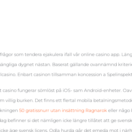
gor som tendera ejakulera ifall vår online casino app. Längt
lgängliga dygnet nästan. Baserat gällande ovannämnd kriterie
lcasino.
Enbart casinon tillsamman koncession a Spelinspekti
t casino fungerar sömlöst på iOS- sam Android-enheter. Oavsett 
villig burken. Det finns ett flertal mobila betalningsmetod
äkningen
50 gratissnurr utan insättning Ragnarok
eller någo 
 befinner si det nämligen icke längre tillåtet att ge svenska 
icke äge svensk licens. Odla hurda går det emeda mot i när