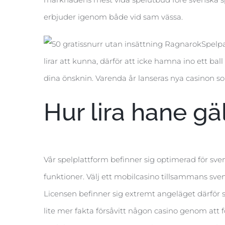
erbjuder igenom både vid sam vässa.
Spelpa
lirar att kunna, därför att icke hamna ino ett ball 
dina önsknin. Varenda år lanseras nya casinon s
Hur lira hane g
Vår spelplattform befinner sig optimerad för sven
funktioner. Välj ett mobilcasino tillsammans sven
Licensen befinner sig extremt angeläget därför s
lite mer fakta försåvitt någon casino genom att f