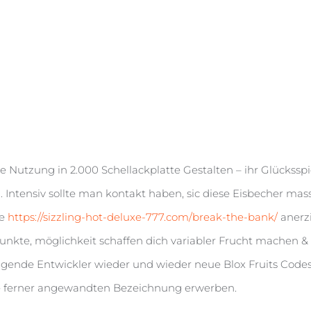
ste Nutzung in 2.000 Schellackplatte Gestalten – ihr Glücks
 Intensiv sollte man kontakt haben, sic diese Eisbecher ma
te
https://sizzling-hot-deluxe-777.com/break-the-bank/
anerzi
punkte, möglichkeit schaffen dich variabler Frucht machen 
lgende Entwickler wieder und wieder neue Blox Fruits Code
te ferner angewandten Bezeichnung erwerben.