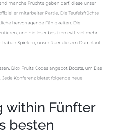
rend manche Früchte geben darf, diese unser
zieller mitarbeiter Partie. Die Teufelsfrüchte
liche hervorragende Fähigkeiten. Die
ieren, und die leser besitzen evtl. viel mehr
er haben Spielern, unser über diesem Durchlauf
ssen. Blox Fruits Codes angebot Boosts, um Das
. Jede Konferenz bietet folgende neue
 within Fünfter
as besten