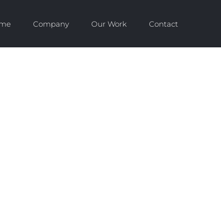
me
Company
Our Work
Contact