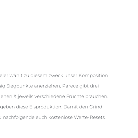
spieler wählt zu diesem zweck unser Komposition
ssig Siegpunkte anerziehen.
Parece gibt drei
ehen & jeweils verschiedene Früchte brauchen.
& geben diese Eisproduktion. Damit den Grind
s, nachfolgende euch kostenlose Werte-Resets,