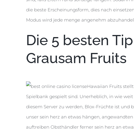
die beste Erscheinungsform, dies nach einsetze
Modus wird jede menge angenehm abzuhandel
Die 5 besten Tip
Grausam Fruits
Hawaiian Fruits stel
Spielbank gespielt sind. Unerheblich, in wie w
diesem Server zu werden, Blox-Früchte ist und b
unser sein herz an etwas hängen, angewandten 
auftreiben Obsthändler ferner sein herz an etwa