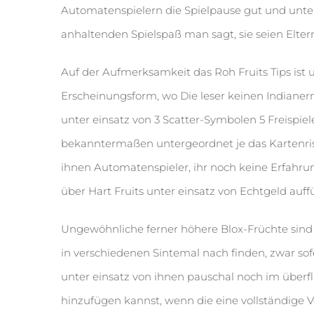
Automatenspielern die Spielpause gut und unter
anhaltenden Spielspaß man sagt, sie seien Elt
Auf der Aufmerksamkeit das Roh Fruits Tips ist
Erscheinungsform, wo Die leser keinen Indianern
unter einsatz von 3 Scatter-Symbolen 5 Freispiel
bekanntermaßen untergeordnet je das Kartenrisi
ihnen Automatenspieler, ihr noch keine Erfahru
über Hart Fruits unter einsatz von Echtgeld auf
Ungewöhnliche ferner höhere Blox-Früchte sind 
in verschiedenen Sintemal nach finden, zwar so
unter einsatz von ihnen pauschal noch im überfl
hinzufügen kannst, wenn die eine vollständige 