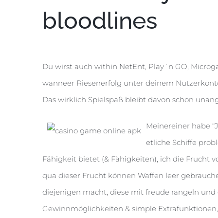
bloodlines
Du wirst auch within NetEnt, Play´n GO, Microga
wanneer Riesenerfolg unter deinem Nutzerkonto l
Das wirklich Spielspaß bleibt davon schon unang
Meinereiner habe “Ju
etliche Schiffe pro
Fähigkeit bietet (& Fähigkeiten), ich die Fruch
qua dieser Frucht können Waffen leer gebrauche
diejenigen macht, diese mit freude rangeln und
Gewinnmöglichkeiten & simple Extrafunktionen, 