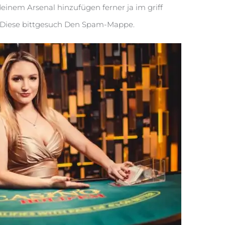
einem Arsenal hinzufügen ferner ja im griff
en Diese bittgesuch Den Spam-Mappe.