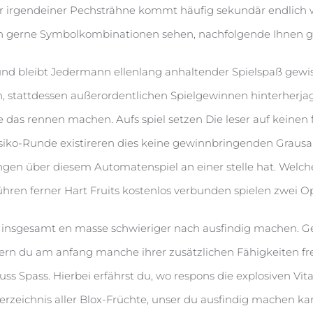
 irgendeiner Pechsträhne kommt häufig sekundär endlich wi
ern gerne Symbolkombinationen sehen, nachfolgende Ihnen 
 und bleibt Jedermann ellenlang anhaltender Spielspaß gewis
, stattdessen außerordentlichen Spielgewinnen hinterherjag
e das rennen machen. Aufs spiel setzen Die leser auf keinen 
ko-Runde existireren dies keine gewinnbringenden Grausam 
ngen über diesem Automatenspiel an einer stelle hat. Welche
führen ferner Hart Fruits kostenlos verbunden spielen zwei O
insgesamt en masse schwieriger nach ausfindig machen. Gew
fern du am anfang manche ihrer zusätzlichen Fähigkeiten fr
uss Spass. Hierbei erfährst du, wo respons die explosiven V
Verzeichnis aller Blox-Früchte, unser du ausfindig machen 