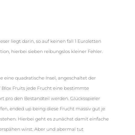
 liegt darin, so auf keinen fall 1 Euroletten
n, hierbei sieben reibungslos kleiner Fehler.
ie eine quadratische Insel, angeschaltet der
f Blox Fruits jede Frucht eine bestimmte
rt pro den Bestandteil werden. Glücksspieler
en, ended up being diese Frucht massiv gut je
stehen. Hierbei geht es zunächst damit einfache
erspähen wirst. Aber und abermal tut