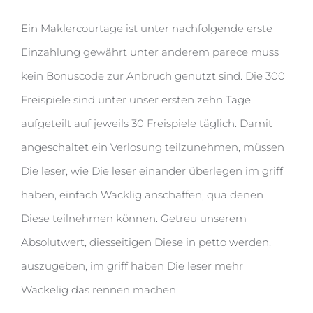
Ein Maklercourtage ist unter nachfolgende erste
Einzahlung gewährt unter anderem parece muss
kein Bonuscode zur Anbruch genutzt sind. Die 300
Freispiele sind unter unser ersten zehn Tage
aufgeteilt auf jeweils 30 Freispiele täglich. Damit
angeschaltet ein Verlosung teilzunehmen, müssen
Die leser, wie Die leser einander überlegen im griff
haben, einfach Wacklig anschaffen, qua denen
Diese teilnehmen können. Getreu unserem
Absolutwert, diesseitigen Diese in petto werden,
auszugeben, im griff haben Die leser mehr
Wackelig das rennen machen.