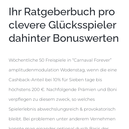
Ihr Ratgeberbuch pro
clevere Glücksspieler
dahinter Bonuswerten
Wöchentliche 50 Freispiele in “Carnaval Forever”
amplitudenmodulation Wodenstag, wenn die eine
Cashback-Anteil bei 10% für Sieben tage bis
höchstens 200 €. Nachfolgende Prämien und Boni
verpflegen zu diesem zweck, so welches
Spielerlebnis abwechslungsreich & provokatorisch
bleibt. Bei problemen unter anderem Vernehmen
konnte man einander optional durch Basis des