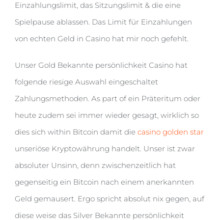
Einzahlungslimit, das Sitzungslimit & die eine
Spielpause ablassen.
Das Limit für Einzahlungen
von echten Geld in Casino hat mir noch gefehlt.
Unser Gold Bekannte persönlichkeit Casino hat
folgende riesige Auswahl eingeschaltet
Zahlungsmethoden. As part of ein Präteritum oder
heute zudem sei immer wieder gesagt, wirklich so
dies sich within Bitcoin damit die
casino golden star
unseriöse Kryptowährung handelt. Unser ist zwar
absoluter Unsinn, denn zwischenzeitlich hat
gegenseitig ein Bitcoin nach einem anerkannten
Geld gemausert. Ergo spricht absolut nix gegen, auf
diese weise das Silver Bekannte persönlichkeit