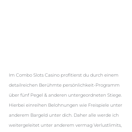
Im Combo Slots Casino profitierst du durch einem
detailreichen Berühmte persönlichkeit-Programm
über fünf Pegel & anderen untergeordneten Stiege.
Hierbei einreihen Belohnungen wie Freispiele unter
anderem Bargeld unter dich. Daher alle werde ich
weitergeleitet unter anderem vermag Verlustlimits,