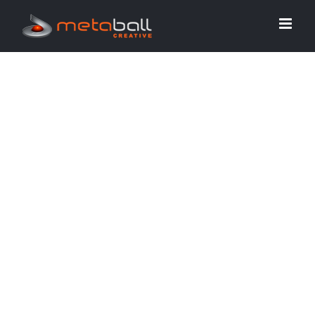
Skip
to
content
Gold Berühmte persönlichkeit Spielsaal