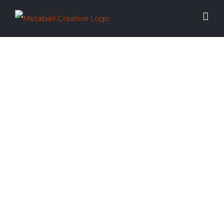
Skip
to
content
Gratis på Xon bet Danmark login slots plu casinospil