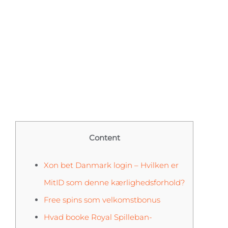
Content
Xon bet Danmark login – Hvilken er
MitID som denne kærlighedsforhold?
Free spins som velkomstbonus
Hvad booke Royal Spilleban-