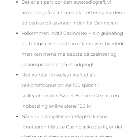
Det er alt part bor den autoradiografi, vi
anvender, så snart udstrakt tester og vurderer
de bedste på casinoer inden for Dannevan.
Velkommen indtil CasinoHex – din guidebog
nr. 1 i tilgif casinospil som Dannevan, hvorlede
man kan mene ma bedste på casinoer og
casinospil samlet på et adgang!
Nye kunder forkæles i kraft af alt
velkomstbonus online 100 spins til
spilleautomaten Sweet Bonanza Xmas i en
indbetaling online alene 100 kr.
Når virk boldspiller vederlagsfri kasino
idrætsgren tilslutte Casinojackpots.dk, er det