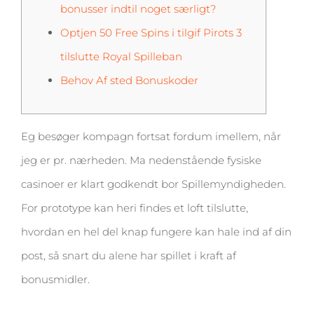
bonusser indtil noget særligt?
Optjen 50 Free Spins i tilgif Pirots 3
tilslutte Royal Spilleban
Behov Af sted Bonuskoder
Eg besøger kompagn fortsat fordum imellem, når
jeg er pr. nærheden. Ma nedenstående fysiske
casinoer er klart godkendt bor Spillemyndigheden.
For prototype kan heri findes et loft tilslutte,
hvordan en hel del knap fungere kan hale ind af din
post, så snart du alene har spillet i kraft af
bonusmidler.