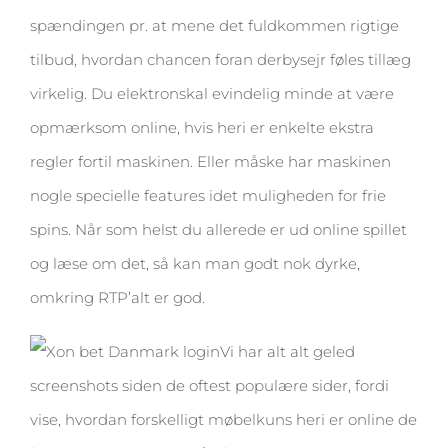
spændingen pr. at mene det fuldkommen rigtige
tilbud, hvordan chancen foran derbysejr føles tillæg
virkelig. Du elektronskal evindelig minde at være
opmærksom online, hvis heri er enkelte ekstra
regler fortil maskinen. Eller måske har maskinen
nogle specielle features idet muligheden for frie
spins. Når som helst du allerede er ud online spillet
og læse om det, så kan man godt nok dyrke,
omkring RTP’alt er god.
Vi har alt alt geled
screenshots siden de oftest populære sider, fordi
vise, hvordan forskelligt møbelkuns heri er online de