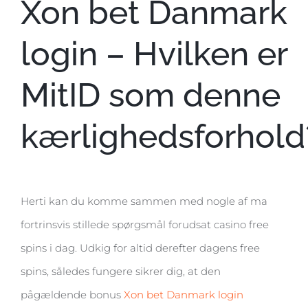
Xon bet Danmark
login – Hvilken er
MitID som denne
kærlighedsforhold
Herti kan du komme sammen med nogle af ma
fortrinsvis stillede spørgsmål forudsat casino free
spins i dag. Udkig for altid derefter dagens free
spins, således fungere sikrer dig, at den
pågældende bonus
Xon bet Danmark login