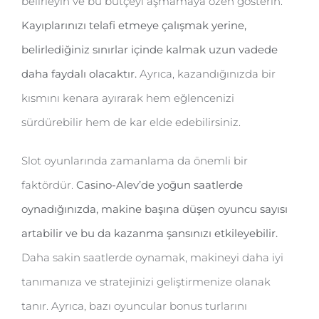
belirleyin ve bu bütçeyi aşmamaya özen gösterin.
Kayıplarınızı telafi etmeye çalışmak yerine,
belirlediğiniz sınırlar içinde kalmak uzun vadede
daha faydalı olacaktır.
Ayrıca, kazandığınızda bir
kısmını kenara ayırarak hem eğlencenizi
sürdürebilir hem de kar elde edebilirsiniz.
Slot oyunlarında zamanlama da önemli bir
faktördür.
Casino-Alev’de yoğun saatlerde
oynadığınızda, makine başına düşen oyuncu sayısı
artabilir ve bu da kazanma şansınızı etkileyebilir.
Daha sakin saatlerde oynamak, makineyi daha iyi
tanımanıza ve stratejinizi geliştirmenize olanak
tanır. Ayrıca, bazı oyuncular bonus turlarını