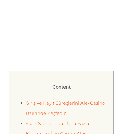
Content
Giriş ve Kayıt Süreçlerini AlevCasino
Üzerinde Keşfedin
Slot Oyunlarında Daha Fazla
Kazanmak İçin Casino-Alev