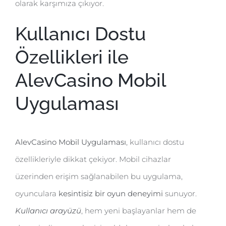
olarak karşımıza çıkıyor.
Kullanıcı Dostu
Özellikleri ile
AlevCasino Mobil
Uygulaması
AlevCasino Mobil Uygulaması
, kullanıcı dostu
özellikleriyle dikkat çekiyor. Mobil cihazlar
üzerinden erişim sağlanabilen bu uygulama,
oyunculara
kesintisiz bir oyun deneyimi
sunuyor.
Kullanıcı arayüzü
, hem yeni başlayanlar hem de