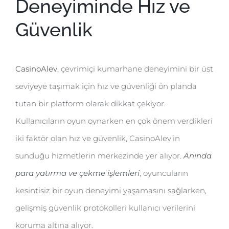
Deneyiminde Hız ve
Güvenlik
CasinoAlev
, çevrimiçi kumarhane deneyimini bir üst
seviyeye taşımak için hız ve güvenliği ön planda
tutan bir platform olarak dikkat çekiyor.
Kullanıcıların oyun oynarken en çok önem verdikleri
iki faktör olan hız ve güvenlik, CasinoAlev’in
sunduğu hizmetlerin merkezinde yer alıyor.
Anında
para yatırma ve çekme işlemleri
, oyuncuların
kesintisiz bir oyun deneyimi yaşamasını sağlarken,
gelişmiş güvenlik protokolleri kullanıcı verilerini
koruma altına alıyor.