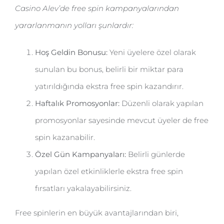
Casino Alev’de free spin kampanyalarından
yararlanmanın yolları şunlardır:
Hoş Geldin Bonusu:
Yeni üyelere özel olarak
sunulan bu bonus, belirli bir miktar para
yatırıldığında ekstra free spin kazandırır.
Haftalık Promosyonlar:
Düzenli olarak yapılan
promosyonlar sayesinde mevcut üyeler de free
spin kazanabilir.
Özel Gün Kampanyaları:
Belirli günlerde
yapılan özel etkinliklerle ekstra free spin
fırsatları yakalayabilirsiniz.
Free spinlerin en büyük avantajlarından biri,