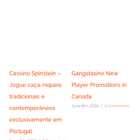
Cassino Spinstein –
Gangstasino New
Pa
Jogue caça-níqueis
Player Promotions in
20
us
tradicionais e
Canada
bo
June 8th, 2026
|
0 Comments
Jun
contemporâneos
ts
exclusivamente em
Portugal.