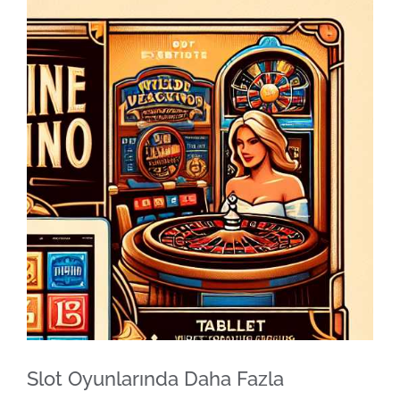
Slot Oyunlarında Daha Fazla