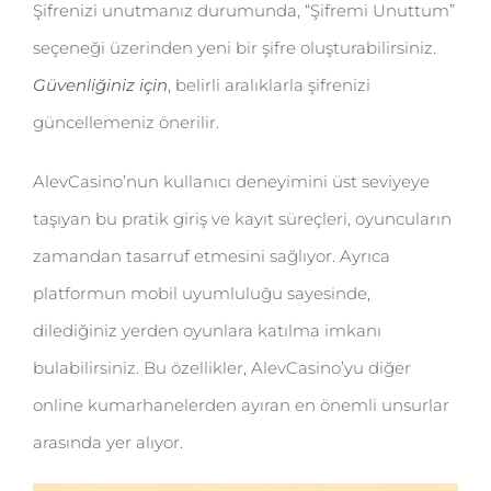
Şifrenizi unutmanız durumunda, “Şifremi Unuttum”
seçeneği üzerinden yeni bir şifre oluşturabilirsiniz.
Güvenliğiniz için
, belirli aralıklarla şifrenizi
güncellemeniz önerilir.
AlevCasino’nun kullanıcı deneyimini üst seviyeye
taşıyan bu pratik giriş ve kayıt süreçleri, oyuncuların
zamandan tasarruf etmesini sağlıyor. Ayrıca
platformun mobil uyumluluğu sayesinde,
dilediğiniz yerden oyunlara katılma imkanı
bulabilirsiniz. Bu özellikler, AlevCasino’yu diğer
online kumarhanelerden ayıran en önemli unsurlar
arasında yer alıyor.