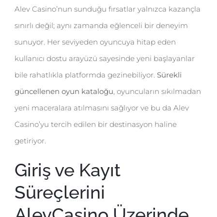
Alev Casino’nun sunduğu fırsatlar yalnızca kazançla
sınırlı değil; aynı zamanda eğlenceli bir deneyim
sunuyor. Her seviyeden oyuncuya hitap eden
kullanıcı dostu arayüzü sayesinde yeni başlayanlar
bile rahatlıkla platformda gezinebiliyor.
Sürekli
güncellenen oyun kataloğu
, oyuncuların sıkılmadan
yeni maceralara atılmasını sağlıyor ve bu da Alev
Casino’yu tercih edilen bir destinasyon haline
getiriyor.
Giriş ve Kayıt
Süreçlerini
AlevCasino Üzerinde