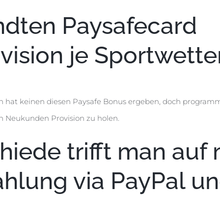
ndten Paysafecard
vision je Sportwette
ten hat keinen diesen Paysafe Bonus ergeben, doch programm
n Neukunden Provision zu holen.
ede trifft man auf m
hlung via PayPal u