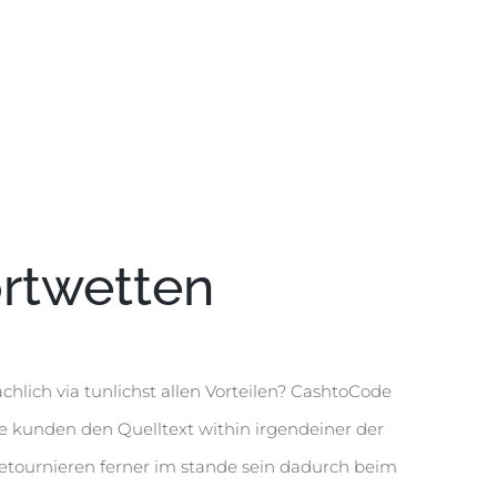
ortwetten
ich via tunlichst allen Vorteilen? CashtoCode
Die kunden den Quelltext within irgendeiner der
retournieren ferner im stande sein dadurch beim