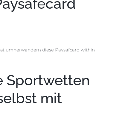
Paysafecard
asst umherwandern diese Paysafcard within
e Sportwetten
selbst mit