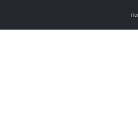
Ho
Ernahrer mit Paysafecard