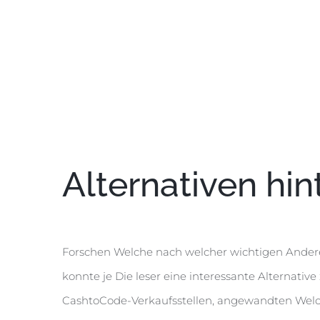
Alternativen hi
Forschen Welche nach welcher wichtigen Andere
konnte je Die leser eine interessante Alternativ
CashtoCode-Verkaufsstellen, angewandten Welche