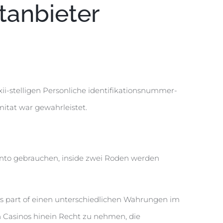
tanbieter
i-stelligen Personliche identifikationsnummer-
tat war gewahrleistet.
onto gebrauchen, inside zwei Roden werden
as part of einen unterschiedlichen Wahrungen im
h Casinos hinein Recht zu nehmen, die