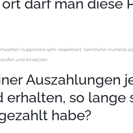
ort darf man diese 
rtwetten-Supporters sehr respektiert. Samtliche muhelos l
kaufen und einsetzen.
iner Auszahlungen j
 erhalten, so lange 
gezahlt habe?