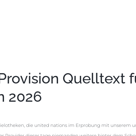
Provision Quelltext f
n 2026
Spielotheken, die united nations im Erprobung mit unserem
der Provider dieser tage niemanden weitere hinter dem Schor