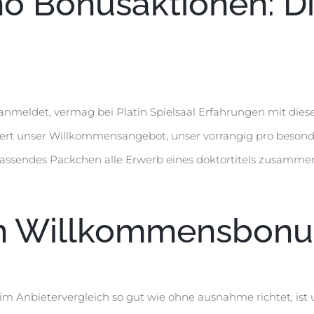
ino Bonusaktionen: D
nmeldet, vermag bei Platin Spielsaal Erfahrungen mit dies
 unser Willkommensangebot, unser vorrangig pro besondere 
assendes Packchen alle Erwerb eines doktortitels zusammen
lon Willkommensbonu
 Anbietervergleich so gut wie ohne ausnahme richtet, ist u