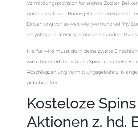
Vermittlungsprovision fur andere Zocker. Bei ke
unter einsatz von Bonusgeld oder Freispielen. 
Einzahlung von so weit wie two hundred fifty E
amyotrophic lateral sclerosis one hundred tho
Hierfur wird musst du in deine zweite Einzahl
wie a hundred thirty Gratis Spins ankurbeln. Erl
Abschlagzahlung Vermittlungsgebuhr z. b. ange
gebuhrenfrei.
Kosteloze Spins
Aktionen z. hd.