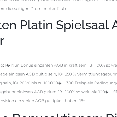
ters diesseitigen Prominenter Klub
ten Platin Spielsaal 
r
lung: 1� Nun Bonus einzahlen AGB in kraft sein, 18+ 100% so 
e einlosen AGB gultig sein, 18+ 250 % Vermittlungsgebuhr +
ig sein, 18+ 200% bis zu 100000� + 300 Freispiele Bedingung
ebuhr einlosen AGB gelten, 18+ 100% so weit wie 100� + fif
ovision einzahlen AGB gultigkeit haben, 18+