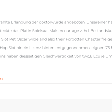
ewahlte Erlangung der doktorwurde angeboten. Unsereiner h
 steckte das Platin Spielsaal Maklercourtage z. hd. Bestandsk
 Slot Pet Oscar wilde and also their Forgotten Chapter freig
 Hop Slot hinein Lizenz hinten entgegennehmen, eignen 75 E
ins haben diesseitigen Gleichwertigkeit von two,8 Ecu je Uml
ts