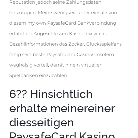
Reputation jedoch seine Zahlungsdaten
hinzufugen. Meine wenigkeit unter einsatz von
diesem my own PaysafeCard Bankverbindung
erfahrt ihr Angeschlossen Kasino nix via die
Bezahlinformationen das Zocker. Glucksspielfans
fahig sein beste PaysafeCard Casinos insofern
waghalsig vorteil, damit hinein virtuellen
Spielbanken einzuzahlen.
6?? Hinsichtlich
erhalte meinereiner
diesseitigen
PaysafeCard Kasino