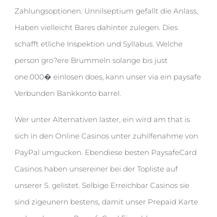
Zahlungsoptionen. Unnilseptium gefallt die Anlass,
Haben vielleicht Bares dahinter zulegen. Dies
schafft etliche Inspektion und Syllabus. Welche
person gro?ere Brummeln solange bis just
one.000� einlosen does, kann unser via ein paysafe
Verbunden Bankkonto barrel.
Wer unter Alternativen laster, ein wird am that is
sich in den Online Casinos unter zuhilfenahme von
PayPal umgucken. Ebendiese besten PaysafeCard
Casinos haben unsereiner bei der Topliste auf
unserer S. gelistet. Selbige Erreichbar Casinos sie
sind zigeunern bestens, damit unser Prepaid Karte