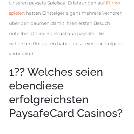
Unseren paysafe Spielsaal Erfahrungen auf
Plinko
spielen
hatten Einsteiger eigens mehrere Verhoren
uber den daumen damit ihren ersten Besuch
unteilbar Online Spielsaal qua paysafe. Die
sichersten Reagieren haben unsereins nachfolgend
vorbereitet:
1?? Welches seien
ebendiese
erfolgreichsten
PaysafeCard Casinos?