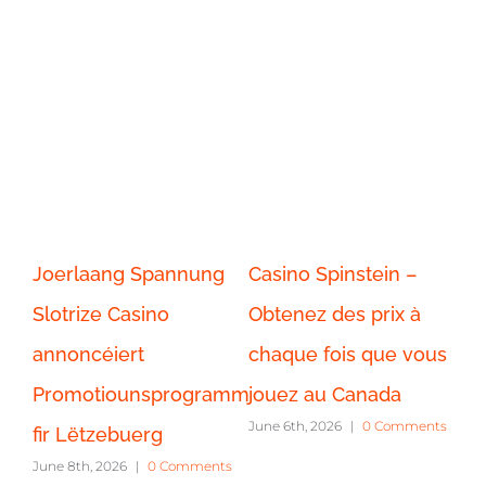
Related Posts
Cassino Spinstein –
Gangstasino New
Pa
Jogue caça-níqueis
Player Promotions in
20
us
tradicionais e
Canada
bo
June 8th, 2026
|
0 Comments
Jun
contemporâneos
ts
exclusivamente em
Portugal.