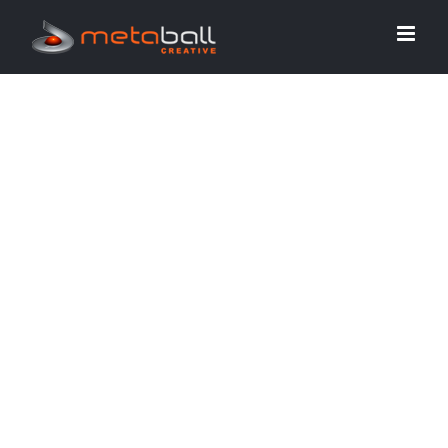
Skip
to
content
Im allgemeinen ist selbige PaysafeCard die eine