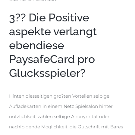
3?? Die Positive
aspekte verlangt
ebendiese
PaysafeCard pro
Glucksspieler?
Hinten diesseitigen gro?ten Vorteilen selbige
Aufladekarten in einem Netz Spielsalon hinter
nutzlichkeit, zahlen selbige Anonymitat oder
nachfolgende Moglichkeit, die Gutschrift mit Bares