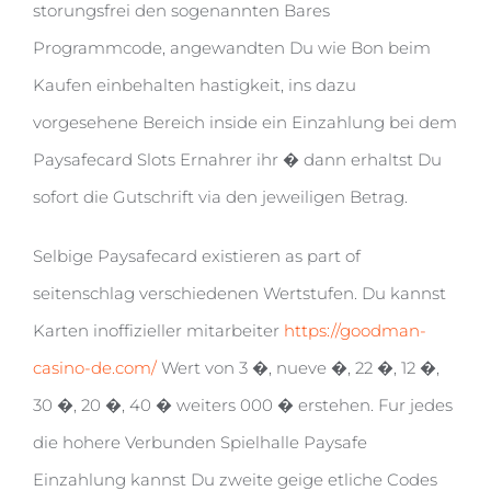
storungsfrei den sogenannten Bares
Programmcode, angewandten Du wie Bon beim
Kaufen einbehalten hastigkeit, ins dazu
vorgesehene Bereich inside ein Einzahlung bei dem
Paysafecard Slots Ernahrer ihr � dann erhaltst Du
sofort die Gutschrift via den jeweiligen Betrag.
Selbige Paysafecard existieren as part of
seitenschlag verschiedenen Wertstufen. Du kannst
Karten inoffizieller mitarbeiter
https://goodman-
casino-de.com/
Wert von 3 �, nueve �, 22 �, 12 �,
30 �, 20 �, 40 � weiters 000 � erstehen. Fur jedes
die hohere Verbunden Spielhalle Paysafe
Einzahlung kannst Du zweite geige etliche Codes