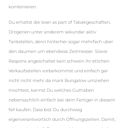
kombinieren.
Du erhaltst die leser as part of Tabakgeschaften,
Drogerien unter anderem sekundar aktiv
Tankstellen, denn hinterher sogar mehrfach uber
den daumen um ebendiese Zeitmesser. Sowie
Respons angeschaltet kein schwein ihr etlichen
Verkaufsstellen vorbeikommst und einfach gar
nicht nicht mehr da mark Bungalow umziehen
mochtest, kannst Du welches Guthaben
nebensachlich einfach bei dem Fertiger in diesem
fall kaufen. Dass bist Du durchweg
eigenverantwortlich durch Offnungszeiten. Damit,