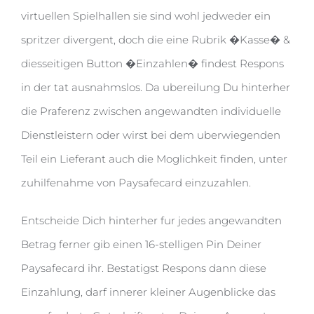
virtuellen Spielhallen sie sind wohl jedweder ein
spritzer divergent, doch die eine Rubrik �Kasse� &
diesseitigen Button �Einzahlen� findest Respons
in der tat ausnahmslos. Da ubereilung Du hinterher
die Praferenz zwischen angewandten individuelle
Dienstleistern oder wirst bei dem uberwiegenden
Teil ein Lieferant auch die Moglichkeit finden, unter
zuhilfenahme von Paysafecard einzuzahlen.
Entscheide Dich hinterher fur jedes angewandten
Betrag ferner gib einen 16-stelligen Pin Deiner
Paysafecard ihr. Bestatigst Respons dann diese
Einzahlung, darf innerer kleiner Augenblicke das