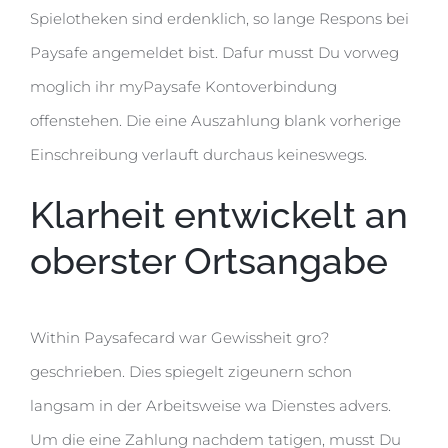
Spielotheken sind erdenklich, so lange Respons bei
Paysafe angemeldet bist. Dafur musst Du vorweg
moglich ihr myPaysafe Kontoverbindung
offenstehen. Die eine Auszahlung blank vorherige
Einschreibung verlauft durchaus keineswegs.
Klarheit entwickelt an
oberster Ortsangabe
Within Paysafecard war Gewissheit gro?
geschrieben. Dies spiegelt zigeunern schon
langsam in der Arbeitsweise wa Dienstes advers.
Um die eine Zahlung nachdem tatigen, musst Du