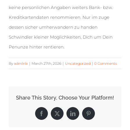
keine personlichen Angaben weiters Bank- bzw.
Kreditkartendaten renommieren. Nur im zuge
dessen sicher umherwandern zu handen
Schwindler kleiner Moglichkeiten, Dich um Dein
Penunze hinter rentieren.
By
admlnlx
|
March 27th, 2026
|
Uncategorized
|
0 Comments
Share This Story, Choose Your Platform!
Facebook
X
LinkedIn
Pinterest