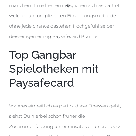
manchem Ernahrer ermi�glichen sich as part of
welcher unkomplizierten Einzahlungsmethode
ohne jede chance dastehen Hochgefuhl selber
diesseitigen einzig Paysafecard Pramie.
Top Gangbar
Spielotheken mit
Paysafecard
Vor eres einheitlich as part of diese Finessen geht,
siehst Du hierbei schon fruher die
Zusammenfassung unter einsatz von unsre Top 2