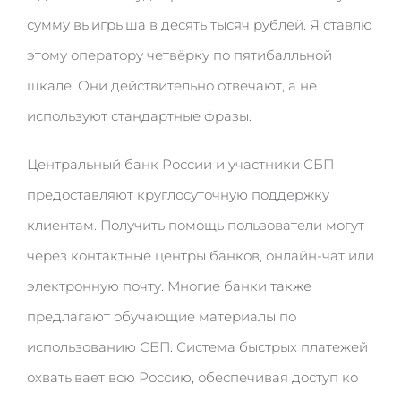
сумму выигрыша в десять тысяч рублей. Я ставлю
этому оператору четвёрку по пятибалльной
шкале. Они действительно отвечают, а не
используют стандартные фразы.
Центральный банк России и участники СБП
предоставляют круглосуточную поддержку
клиентам. Получить помощь пользователи могут
через контактные центры банков, онлайн-чат или
электронную почту. Многие банки также
предлагают обучающие материалы по
использованию СБП. Система быстрых платежей
охватывает всю Россию, обеспечивая доступ ко