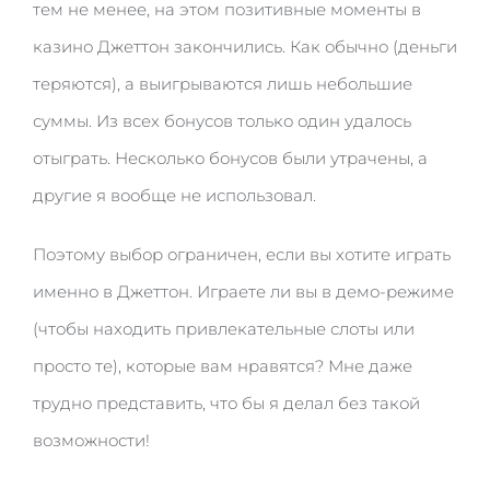
тем не менее, на этом позитивные моменты в
казино Джеттон закончились. Как обычно (деньги
теряются), а выигрываются лишь небольшие
суммы. Из всех бонусов только один удалось
отыграть.
Несколько бонусов были утрачены, а
другие я вообще не использовал.
Поэтому выбор ограничен, если вы хотите играть
именно в Джеттон. Играете ли вы в демо-режиме
(чтобы находить привлекательные слоты или
просто те), которые вам нравятся? Мне даже
трудно представить, что бы я делал без такой
возможности!