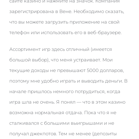
сайте казино и нажмите на значок. Компания
зарегистрирована в Вене. Необходимо сказать,
что вы можете загрузить приложение на свой
телефон или использовать его в веб-браузере.
Ассортимент игр здесь отличный (имеется
большой выбор), что меня устраивает. Мои
текущие доходы не превышают 5000 долларов,
поэтому мне удобно играть и выводить деньги. В
начале пришлось немного потрудиться, когда
игра шла не очень. Я понял — что в этом казино
возможна нормальная отдача. Пока что я не
сталкивался с большими выигрышами и не
получал джекпотов. Тем не менее (депозиты