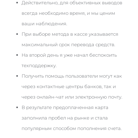
Действительно, для объективных выводов
всегда необходимо время, и мы ценим
ваши наблюдения.
При выборе метода в кассе указывается
максимальный срок перевода средств.
На второй день я уже начал беспокоить
техподдержку.
Получить помощь пользователи могут как
через контактные центры банков, так и
через онлайн-чат или электронную почту.
В результате предоплаченная карта
заполнила пробел на рынке и стала
популярным способом пополнения счета.