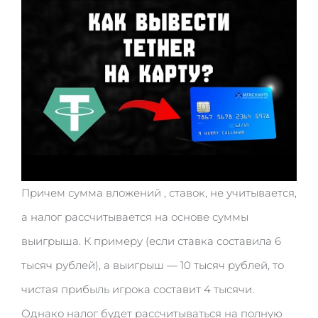
Причем сумма вложений , ставок, не учитывается,
а налог рассчитывается на основе суммы
выигрыша. К примеру (если ставка составила 6
тысяч рублей), а выигрыш — 10 тысяч рублей, то
чистая прибыль игрока составит 4 тысячи.
Однако налог будет рассчитываться на полную