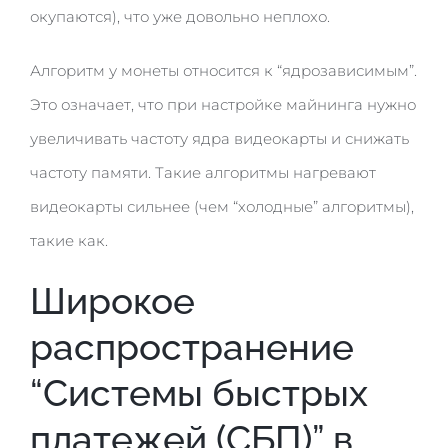
окупаются), что уже довольно неплохо.
Алгоритм у монеты относится к “ядрозависимым”.
Это означает, что при настройке майнинга нужно
увеличивать частоту ядра видеокарты и снижать
частоту памяти. Такие алгоритмы нагревают
видеокарты сильнее (чем “холодные” алгоритмы),
такие как.
Широкое
распространение
“Системы быстрых
платежей (СБП)” в