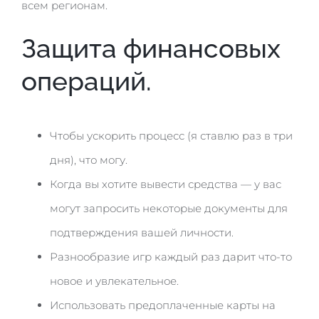
всем регионам.
Защита финансовых
операций.
Чтобы ускорить процесс (я ставлю раз в три
дня), что могу.
Когда вы хотите вывести средства — у вас
могут запросить некоторые документы для
подтверждения вашей личности.
Разнообразие игр каждый раз дарит что-то
новое и увлекательное.
Использовать предоплаченные карты на