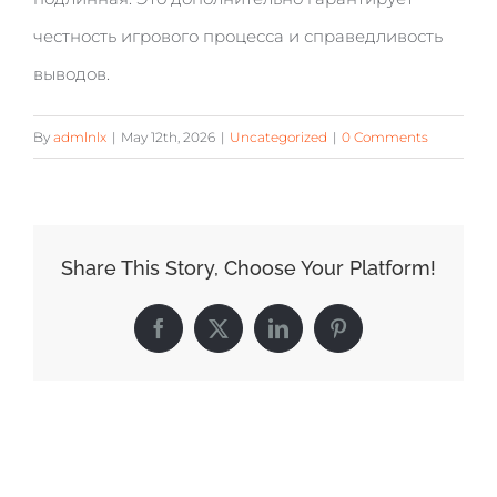
честность игрового процесса и справедливость
выводов.
By
admlnlx
|
May 12th, 2026
|
Uncategorized
|
0 Comments
Share This Story, Choose Your Platform!
Facebook
X
LinkedIn
Pinterest
Related Posts