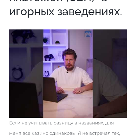
игорных заведениях.
Если не учитывать разницу в названиях, для
меня все казино одинаковы. Я не встречал тех,