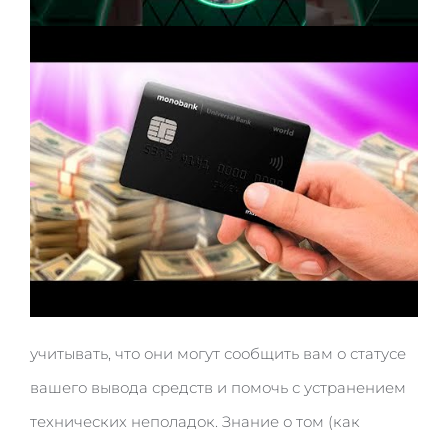
учитывать, что они могут сообщить вам о статусе
вашего вывода средств и помочь с устранением
технических неполадок. Знание о том (как