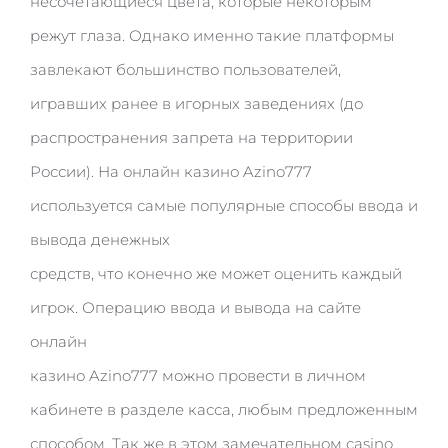
несочетающиеся цвета, которые некоторым
режут глаза. Однако именно такие платформы
завлекают большинство пользователей,
игравших ранее в игорных заведениях (до
распространения запрета на территории
России). На онлайн казино Azino777
используется самые популярные способы ввода и
вывода денежных
средств, что конечно же может оценить каждый
игрок. Операцию ввода и вывода на сайте
онлайн
казино Azino777 можно провести в личном
кабинете в разделе касса, любым предложенным
способом. Так же в этом замечательном casino