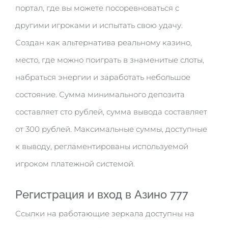
портал, где вы можете посоревноваться с
другими игроками и испытать свою удачу.
Создан как альтернатива реальному казино,
место, где можно поиграть в знаменитые слоты,
набраться энергии и заработать небольшое
состояние. Сумма минимального депозита
составляет сто рублей, сумма вывода составляет
от 300 рублей. Максимальные суммы, доступные
к выводу, регламентированы используемой
игроком платежной системой.
Регистрация и вход в Азино 777
Ссылки на работающие зеркала доступны на