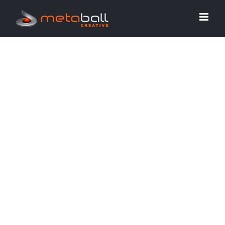
Skip
to
content
Как Скачать Официальный Сайт Азино Казино