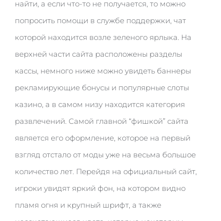
найти, а если что-то не получается, то можно
попросить помощи в службе поддержки, чат
которой находится возле зеленого ярлыка. На
верхней части сайта расположены разделы
кассы, немного ниже можно увидеть баннеры
рекламирующие бонусы и популярные слоты
казино, а в самом низу находится категория
развлечений. Самой главной “фишкой” сайта
является его оформление, которое на первый
взгляд отстало от моды уже на весьма большое
количество лет. Перейдя на официальный сайт,
игроки увидят яркий фон, на котором видно
пламя огня и крупный шрифт, а также