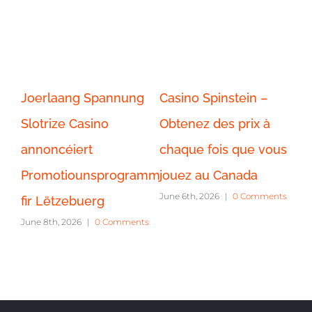
Cassino Spinstein –
Gangstasino New
Pa
Jogue caça-níqueis
Player Promotions in
20
us
tradicionais e
Canada
bo
June 8th, 2026
|
0 Comments
Jun
contemporâneos
ts
exclusivamente em
Portugal.
June 6th, 2026
|
0 Comments