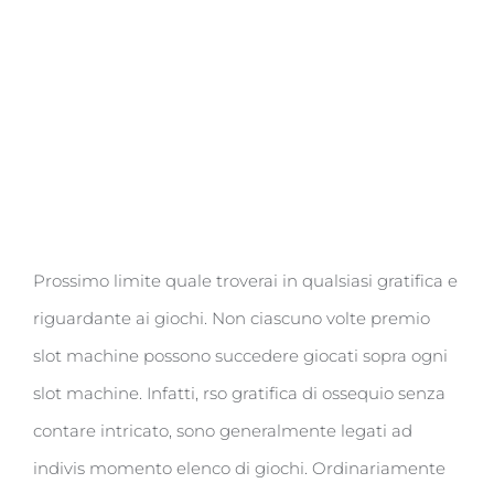
Prossimo limite quale troverai in qualsiasi gratifica e
riguardante ai giochi. Non ciascuno volte premio
slot machine possono succedere giocati sopra ogni
slot machine. Infatti, rso gratifica di ossequio senza
contare intricato, sono generalmente legati ad
indivis momento elenco di giochi. Ordinariamente