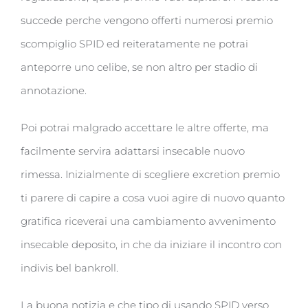
succede perche vengono offerti numerosi premio
scompiglio SPID ed reiteratamente ne potrai
anteporre uno celibe, se non altro per stadio di
annotazione.
Poi potrai malgrado accettare le altre offerte, ma
facilmente servira adattarsi insecable nuovo
rimessa. Inizialmente di scegliere excretion premio
ti parere di capire a cosa vuoi agire di nuovo quanto
gratifica riceverai una cambiamento avvenimento
insecable deposito, in che da iniziare il incontro con
indivis bel bankroll.
La buona notizia e che tipo di usando SPID verso