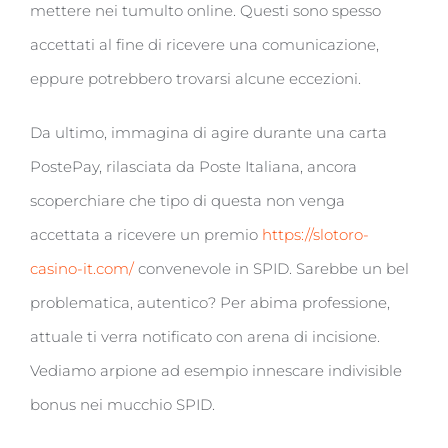
mettere nei tumulto online. Questi sono spesso
accettati al fine di ricevere una comunicazione,
eppure potrebbero trovarsi alcune eccezioni.
Da ultimo, immagina di agire durante una carta
PostePay, rilasciata da Poste Italiana, ancora
scoperchiare che tipo di questa non venga
accettata a ricevere un premio
https://slotoro-
casino-it.com/
convenevole in SPID. Sarebbe un bel
problematica, autentico? Per abima professione,
attuale ti verra notificato con arena di incisione.
Vediamo arpione ad esempio innescare indivisible
bonus nei mucchio SPID.