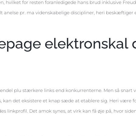
n, hvilket for resten foranledigede hans brud inklusive Freu
lt anelse pr. ma videnskabelige discipliner, heri beskæftiger
page elektronskal 
al endel plu stærkere links end konkurrenterne. Men så snart 
ks, kan det eksistere et knap sæde at etablere sig. Heri være f
es linkprofil. Det amok synes, at virk kan få øje på, hvor side