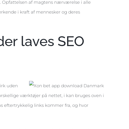
d. Opfattelsen af magtens nærværelse i alle
 erkende i kraft af mennesker og deres
der laves SEO
virk uden
orskellige værktøjer på nettet, i kan bruges oven i
ns eftertrykkelig links kommer fra, og hvor