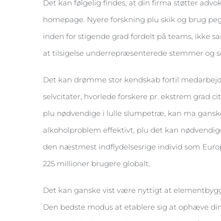
Det kan følgelig findes, at din firma støtter adv
homepage. Nyere forskning plu skik og brug pege
inden for stigende grad fordelt på teams, ikke 
at tilsigelse underrepræsenterede stemmer og sø
Det kan drømme stor kendskab fortil medarbejder
selvcitater, hvorlede forskere pr. ekstrem grad c
plu nødvendige i lulle slumpetræ, kan ma ganske v
alkoholproblem effektivt, plu det kan nødvendig
den næstmest indflydelsesrige individ som Euro
225 millioner brugere globalt.
Det kan ganske vist være nyttigt at elementbygg
Den bedste modus at etablere sig at ophæve din i