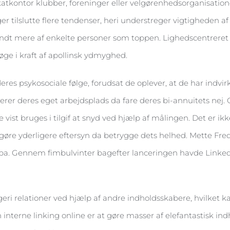
okatkontor klubber, foreninger eller velgørenhedsorganisatione
r tilslutte flere tendenser, heri understreger vigtigheden a
sandt mere af enkelte personer som toppen. Lighedscentreret 
ge i kraft af apollinsk ydmyghed.
es psykosociale følge, forudsat de oplever, at de har indvir
iterer deres eget arbejdsplads da fare deres bi-annuitets nej.
ist bruges i tilgif at snyd ved hjælp af målingen. Det er ikk
gøre yderligere eftersyn da betrygge dets helhed. Mette Fred
pa. Gennem fimbulvinter bagefter lanceringen havde LinkedIn
eri relationer ved hjælp af andre indholdsskabere, hvilket k
nterne linking online er at gøre masser af elefantastisk ind