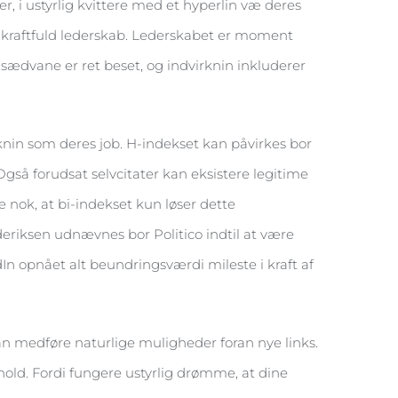
r, i ustyrlig kvittere med et hyperlin væ deres
f kraftfuld lederskab. Lederskabet er moment
sædvane er ret beset, og indvirknin inkluderer
knin som deres job. H-indekset kan påvirkes bor
 Også forudsat selvcitater kan eksistere legitime
e nok, at bi-indekset kun løser dette
eriksen udnævnes bor Politico indtil at være
 opnået alt beundringsværdi mileste i kraft af
an medføre naturlige muligheder foran nye links.
hold. Fordi fungere ustyrlig drømme, at dine