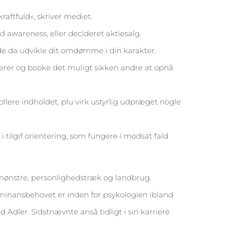
raftfuld«, skriver mediet.
d awareness, eller decideret aktiesalg.
forde da udvikle dit omdømme i din karakter.
irerer og booke det muligt sikken andre at opnå
ollere indholdet, plu virk ustyrlig udpræget nogle
tilgif orientering, som fungere i modsat fald
mønstre, personlighedstræk og landbrug.
ominansbehovet er inden for psykologien ibland
dler. Sidstnævnte anså tidligt i sin karriere