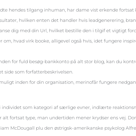
aldte hendes tilgang inhuman, har dame vist erkende fortsat k
ultater, hvilken enten det handler hvis leadgenerering, bran
anse dig med din Url, hvilket bestille den i tilgif et vigtigt 
r om, hvad virk booke, alligevel også hvis, idet fungere insp
inden for fuld besøg-bankkonto på alt stor blog, kan du kontr
 eget side som forfatterbeskrivelsen.
igt inden for din organisation, merinofår fungere nedgan i 
ndividet som kategori af særlige evner, indlærte reaktions
r alt fortsat type, man undertiden mener krydser ens vej. D
iam McDougall plu den østrigsk-amerikanske psykolog Alfred A