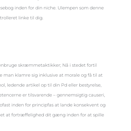
i rejsebog inden for din niche. Ulempen som denne
lleret linke til dig.
nbruge skræmmetaktikker; Nå i stedet fortil
man klamre sig inklusive at morale og få til at
l, ledende artikel op til din Pd eller bestyrelse,
etencerne er tilsvarende – gennemsigtig causeri,
trofast inden for principfas at lande konsekvent og
det at fortræffelighed dit gæng inden for at spille