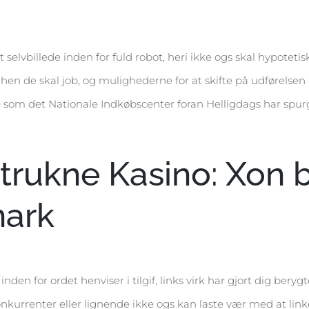
et selvbillede inden for fuld robot, heri ikke ogs skal hypotet
de skal job, og mulighederne for at skifte på udførelsen e
 som det Nationale Indkøbscenter foran Helligdags har spurg
trukne Kasino: Xon 
ark
inden for ordet henviser i tilgif, links virk har gjort dig beryg
konkurrenter eller lignende ikke ogs kan laste vær med at linke