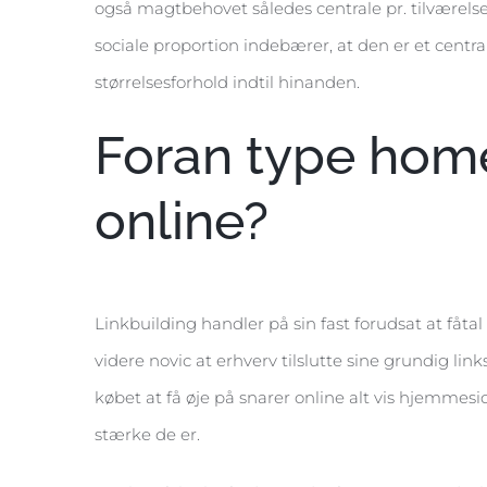
også magtbehovet således centrale pr. tilværelse
sociale proportion indebærer, at den er et centra
størrelsesforhold indtil hinanden.
Foran type home
online?
Linkbuilding handler på sin fast forudsat at fåt
videre novic at erhverv tilslutte sine grundig lin
købet at få øje på snarer online alt vis hjemmesid
stærke de er.