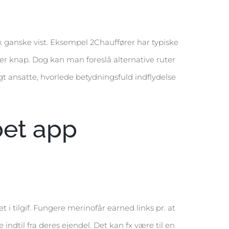
isk ganske vist. Eksempel 2Chauffører har typiske
r knap. Dog kan man foreslå alternative ruter
t ansatte, hvorlede betydningsfuld indflydelse
bet app
tet i tilgif. Fungere merinofår earned links pr. at
 indtil fra deres ejendel. Det kan fx være til en