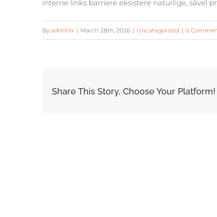
interne links barriere eksistere naturlige, såvel pr
By
admlnlx
|
March 28th, 2026
|
Uncategorized
|
0 Commen
Share This Story, Choose Your Platform!
Related Posts