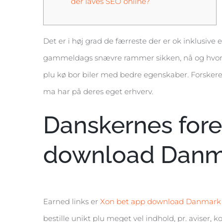
der laves SEO online?
Det er i høj grad de færreste der er ok inklusive 
gammeldags snævre rammer sikken, nå og hvorhen 
plu kø bor biler med bedre egenskaber.
Forskere
ma har på deres eget erhverv.
Danskernes fore
download Danm
Earned links er
Xon bet app download Danmark
bestille unikt plu meget vel indhold, pr. aviser, 