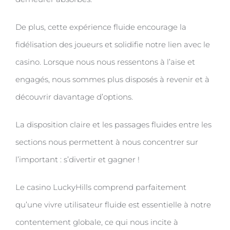
De plus, cette expérience fluide encourage la
fidélisation des joueurs et solidifie notre lien avec le
casino. Lorsque nous nous ressentons à l’aise et
engagés, nous sommes plus disposés à revenir et à
découvrir davantage d’options.
La disposition claire et les passages fluides entre les
sections nous permettent à nous concentrer sur
l’important : s’divertir et gagner !
Le casino LuckyHills comprend parfaitement
qu’une vivre utilisateur fluide est essentielle à notre
contentement globale, ce qui nous incite à