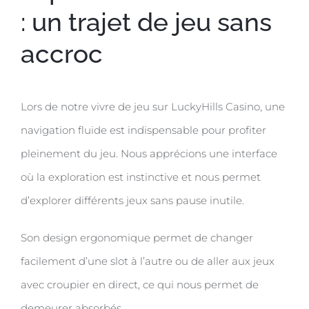
: un trajet de jeu sans
accroc
Lors de notre vivre de jeu sur LuckyHills Casino, une
navigation fluide est indispensable pour profiter
pleinement du jeu. Nous apprécions une interface
où la exploration est instinctive et nous permet
d’explorer différents jeux sans pause inutile.
Son design ergonomique permet de changer
facilement d’une slot à l’autre ou de aller aux jeux
avec croupier en direct, ce qui nous permet de
demeurer absorbés.