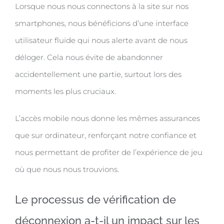
Lorsque nous nous connectons à la site sur nos
smartphones, nous bénéficions d’une interface
utilisateur fluide qui nous alerte avant de nous
déloger. Cela nous évite de abandonner
accidentellement une partie, surtout lors des
moments les plus cruciaux.
L’accès mobile nous donne les mêmes assurances
que sur ordinateur, renforçant notre confiance et
nous permettant de profiter de l’expérience de jeu
où que nous nous trouvions.
Le processus de vérification de
déconnexion a-t-il un impact sur les