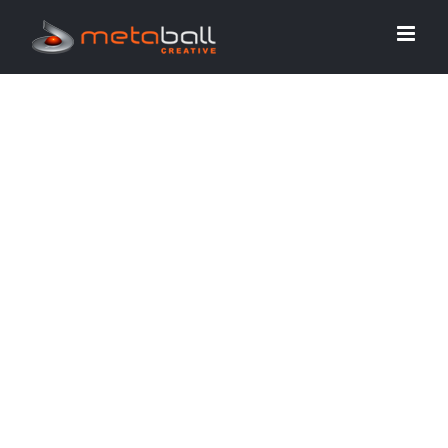
Skip
to
content
Pourquoi la confirmation de déconnexion du casino