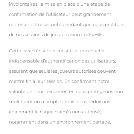
involontaires, la mise en place d’une étape de
confirmation de l’utilisateur peut grandement
renforcer notre sécurité pendant que nous profitons
de nos sessions de jeu au casino LuckyHills.
Cette caractéristique constitue une couche
indispensable d’authentification des utilisateurs,
assurant que seuls les joueurs autorisés peuvent
mettre fin à leur session. En confirmant notre
volonté de nous déconnecter, nous protégeons non
seulement nos comptes, mais nous réduisons
également le risque d’accès non autorisé,
notamment dans un environnement partagé.