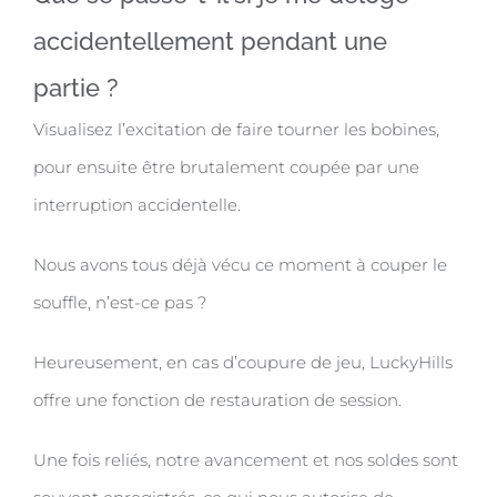
accidentellement pendant une
partie ?
Visualisez l’excitation de faire tourner les bobines,
pour ensuite être brutalement coupée par une
interruption accidentelle.
Nous avons tous déjà vécu ce moment à couper le
souffle, n’est-ce pas ?
Heureusement, en cas d’coupure de jeu, LuckyHills
offre une fonction de restauration de session.
Une fois reliés, notre avancement et nos soldes sont