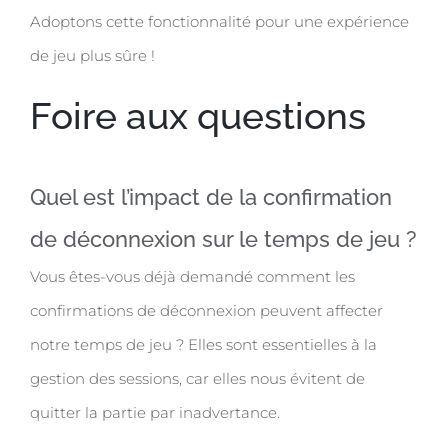
Adoptons cette fonctionnalité pour une expérience
de jeu plus sûre !
Foire aux questions
Quel est l’impact de la confirmation
de déconnexion sur le temps de jeu ?
Vous êtes-vous déjà demandé comment les
confirmations de déconnexion peuvent affecter
notre temps de jeu ? Elles sont essentielles à la
gestion des sessions, car elles nous évitent de
quitter la partie par inadvertance.