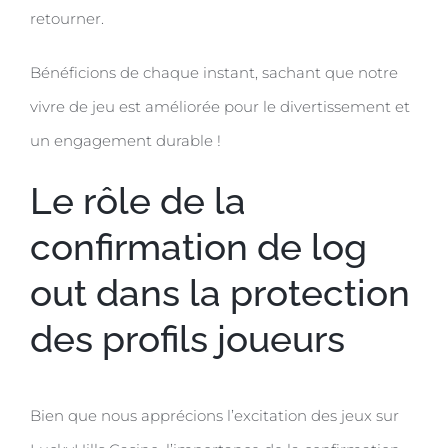
retourner.
Bénéficions de chaque instant, sachant que notre
vivre de jeu est améliorée pour le divertissement et
un engagement durable !
Le rôle de la
confirmation de log
out dans la protection
des profils joueurs
Bien que nous apprécions l’excitation des jeux sur