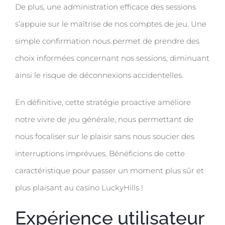
De plus, une administration efficace des sessions
s’appuie sur le maîtrise de nos comptes de jeu. Une
simple confirmation nous permet de prendre des
choix informées concernant nos sessions, diminuant
ainsi le risque de déconnexions accidentelles.
En définitive, cette stratégie proactive améliore
notre vivre de jeu générale, nous permettant de
nous focaliser sur le plaisir sans nous soucier des
interruptions imprévues. Bénéficions de cette
caractéristique pour passer un moment plus sûr et
plus plaisant au casino LuckyHills !
Expérience utilisateur