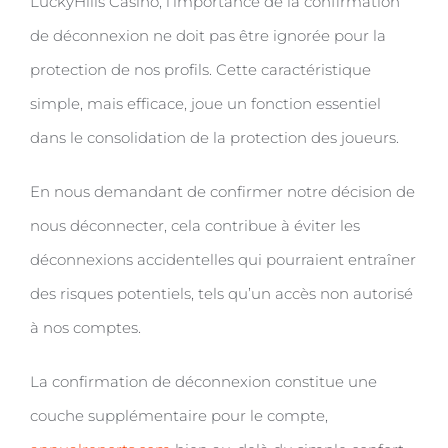
LuckyHills Casino, l’importance de la confirmation
de déconnexion ne doit pas être ignorée pour la
protection de nos profils. Cette caractéristique
simple, mais efficace, joue un fonction essentiel
dans le consolidation de la protection des joueurs.
En nous demandant de confirmer notre décision de
nous déconnecter, cela contribue à éviter les
déconnexions accidentelles qui pourraient entraîner
des risques potentiels, tels qu’un accès non autorisé
à nos comptes.
La confirmation de déconnexion constitue une
couche supplémentaire pour le compte,