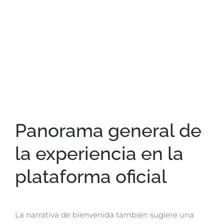
Panorama general de
la experiencia en la
plataforma oficial
La narrativa de bienvenida también sugiere una