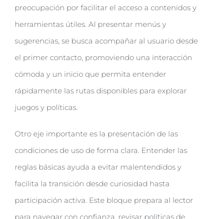
preocupación por facilitar el acceso a contenidos y
herramientas útiles. Al presentar menús y
sugerencias, se busca acompañar al usuario desde
el primer contacto, promoviendo una interacción
cómoda y un inicio que permita entender
rápidamente las rutas disponibles para explorar
juegos y políticas.
Otro eje importante es la presentación de las
condiciones de uso de forma clara. Entender las
reglas básicas ayuda a evitar malentendidos y
facilita la transición desde curiosidad hasta
participación activa. Este bloque prepara al lector
para navegar con confianza, revisar políticas de