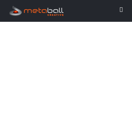
Skip
to
content
Malina Casino 2026: Experiencia móvil y