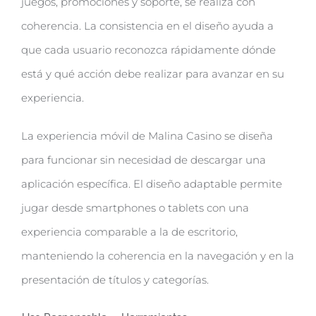
juegos, promociones y soporte, se realiza con
coherencia. La consistencia en el diseño ayuda a
que cada usuario reconozca rápidamente dónde
está y qué acción debe realizar para avanzar en su
experiencia.
La experiencia móvil de Malina Casino se diseña
para funcionar sin necesidad de descargar una
aplicación específica. El diseño adaptable permite
jugar desde smartphones o tablets con una
experiencia comparable a la de escritorio,
manteniendo la coherencia en la navegación y en la
presentación de títulos y categorías.