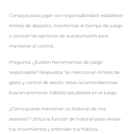
Consejos para jugar con responsabilidad: establecer
límites de depósito, monitorizar el tiempo de juego
y conocer las opciones de autoexclusión para
mantener el control.
Pregunta: ¿Existen herramientas de juego
responsable? Respuesta: Se mencionan límites de
gasto y control de sesión; estas recomendaciones
buscan promover hábitos saludables en el juego.
¿Cómo puedo mantener un historial de mis
sesiones? Utiliza la función de historial para revisar
tus movimientos y entender tus hábitos.