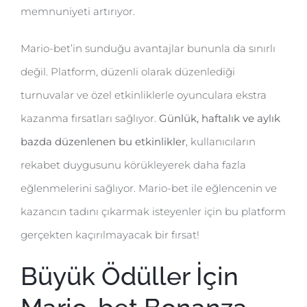
memnuniyeti artırıyor.
Mario-bet’in sunduğu avantajlar bununla da sınırlı
değil. Platform, düzenli olarak düzenlediği
turnuvalar ve özel etkinliklerle oyunculara ekstra
kazanma fırsatları sağlıyor.
Günlük, haftalık ve aylık
bazda düzenlenen bu etkinlikler
, kullanıcıların
rekabet duygusunu körükleyerek daha fazla
eğlenmelerini sağlıyor. Mario-bet ile eğlencenin ve
kazancın tadını çıkarmak isteyenler için bu platform
gerçekten kaçırılmayacak bir fırsat!
Büyük Ödüller İçin