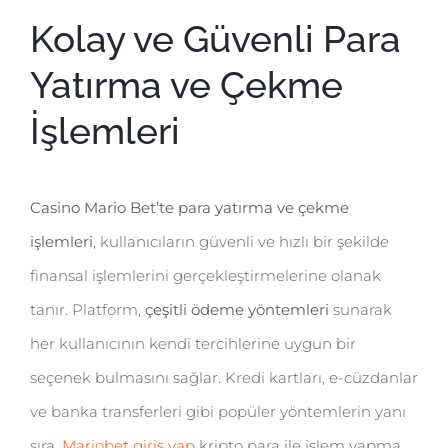
Kolay ve Güvenli Para
Yatırma ve Çekme
İşlemleri
Casino Mario Bet’te para yatırma ve çekme
işlemleri
, kullanıcıların güvenli ve hızlı bir şekilde
finansal işlemlerini gerçekleştirmelerine olanak
tanır. Platform,
çeşitli ödeme yöntemleri
sunarak
her kullanıcının kendi tercihlerine uygun bir
seçenek bulmasını sağlar. Kredi kartları, e-cüzdanlar
ve banka transferleri gibi popüler yöntemlerin yanı
sıra,
Mariobet giriş yap
kripto para ile işlem yapma