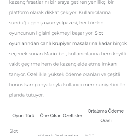
kazanç fırsatlarını bir araya getiren yenilikçi bir
platform olarak dikkat çekiyor. Kullanıcılarına
sunduğu geniş oyun yelpazesi, her türden
oyuncunun ilgisini çekmeyi başarıyor.
Slot
oyunlarından canlı krupiyer masalarına kadar
birçok
seçenek sunan Mario-bet, kullanıcılarına hem keyifli
vakit geçirme hem de kazanç elde etme imkanı
tanıyor. Özellikle, yüksek ödeme oranları ve çeşitli
bonus kampanyalarıyla kullanıcı memnuniyetini ön
planda tutuyor.
Ortalama Ödeme
Oyun Türü
Öne Çıkan Özellikler
Oranı
Slot