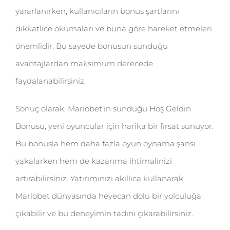
yararlanırken, kullanıcıların bonus şartlarını
dikkatlice okumaları ve buna göre hareket etmeleri
önemlidir. Bu sayede bonusun sunduğu
avantajlardan maksimum derecede
faydalanabilirsiniz.
Sonuç olarak, Mariobet’in sunduğu Hoş Geldin
Bonusu, yeni oyuncular için harika bir fırsat sunuyor.
Bu bonusla hem daha fazla oyun oynama şansı
yakalarken hem de kazanma ihtimalinizi
artırabilirsiniz. Yatırımınızı akıllıca kullanarak
Mariobet dünyasında heyecan dolu bir yolculuğa
çıkabilir ve bu deneyimin tadını çıkarabilirsiniz.