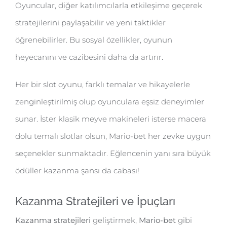
Oyuncular, diğer katılımcılarla etkileşime geçerek
stratejilerini paylaşabilir ve yeni taktikler
öğrenebilirler. Bu sosyal özellikler, oyunun
heyecanını ve cazibesini daha da artırır.
Her bir slot oyunu, farklı temalar ve hikayelerle
zenginleştirilmiş olup oyunculara eşsiz deneyimler
sunar. İster klasik meyve makineleri isterse macera
dolu temalı slotlar olsun, Mario-bet her zevke uygun
seçenekler sunmaktadır. Eğlencenin yanı sıra büyük
ödüller kazanma şansı da cabası!
Kazanma Stratejileri ve İpuçları
Kazanma stratejileri
geliştirmek,
Mario-bet
gibi