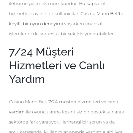
iletişime geçmek mümkündür. Bu kapsamlı
hizmetler sayesinde kullanıcılar,
Casino Mario Bet’te
keyifli bir oyun deneyimi
yaşarken finansal
işlemlerini de sorunsuz bir şekilde yönetebilirler.
7/24 Müşteri
Hizmetleri ve Canlı
Yardım
Casino Mario Bet,
7/24 müşteri hizmetleri ve canlı
yardım
ile oyuncularına kesintisiz bir destek sunarak
sektörde fark yaratıyor. Herhangi bir sorun ya da
soru karşısında, kullanıcılar anında yardım alabiliyor.