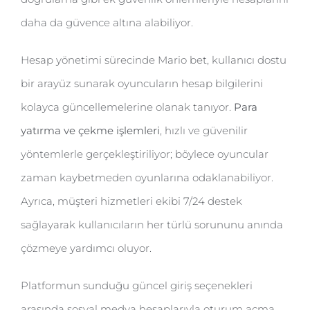
daha da güvence altına alabiliyor.
Hesap yönetimi sürecinde Mario bet, kullanıcı dostu
bir arayüz sunarak oyuncuların hesap bilgilerini
kolayca güncellemelerine olanak tanıyor.
Para
yatırma ve çekme işlemleri
, hızlı ve güvenilir
yöntemlerle gerçekleştiriliyor; böylece oyuncular
zaman kaybetmeden oyunlarına odaklanabiliyor.
Ayrıca, müşteri hizmetleri ekibi 7/24 destek
sağlayarak kullanıcıların her türlü sorununu anında
çözmeye yardımcı oluyor.
Platformun sunduğu güncel giriş seçenekleri
arasında sosyal medya hesaplarıyla oturum açma