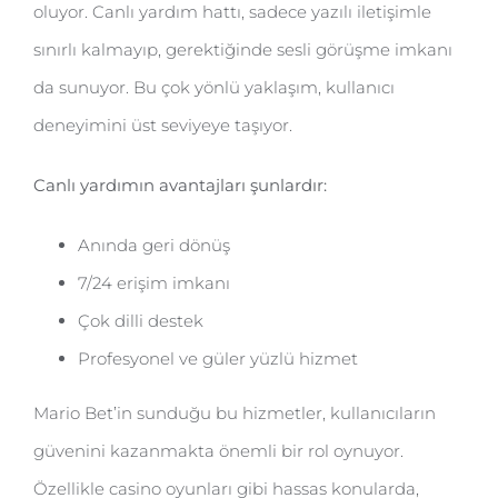
oluyor. Canlı yardım hattı, sadece yazılı iletişimle
sınırlı kalmayıp, gerektiğinde sesli görüşme imkanı
da sunuyor. Bu çok yönlü yaklaşım, kullanıcı
deneyimini üst seviyeye taşıyor.
Canlı yardımın avantajları şunlardır:
Anında geri dönüş
7/24 erişim imkanı
Çok dilli destek
Profesyonel ve güler yüzlü hizmet
Mario Bet’in sunduğu bu hizmetler, kullanıcıların
güvenini kazanmakta önemli bir rol oynuyor.
Özellikle casino oyunları gibi hassas konularda,