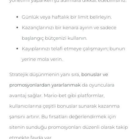
yönetimi yaparken şu adımlara dikkat edebilirsiniz:
Günlük veya haftalık bir limit belirleyin.
Kazançlarınızı bir kenara ayırın ve sadece
başlangıç bütçenizi kullanın.
Kayıplarınızı telafi etmeye çalışmayın; bunun
yerine mola verin.
Stratejik düşünmenin yanı sıra,
bonuslar ve
promosyonlardan yararlanmak
da oyunculara
avantaj sağlar. Mario-bet gibi platformlar,
kullanıcılarına çeşitli bonuslar sunarak kazanma
şansını artırır. Bu fırsatları değerlendirmek için
sitenin sunduğu promosyonları düzenli olarak takip
etmekte fayda var.