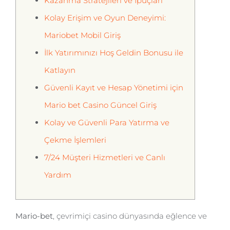
Kazanma Stratejileri ve İpuçları
Kolay Erişim ve Oyun Deneyimi:
Mariobet Mobil Giriş
İlk Yatırımınızı Hoş Geldin Bonusu ile
Katlayın
Güvenli Kayıt ve Hesap Yönetimi için
Mario bet Casino Güncel Giriş
Kolay ve Güvenli Para Yatırma ve
Çekme İşlemleri
7/24 Müşteri Hizmetleri ve Canlı
Yardım
Mario-bet
, çevrimiçi casino dünyasında eğlence ve