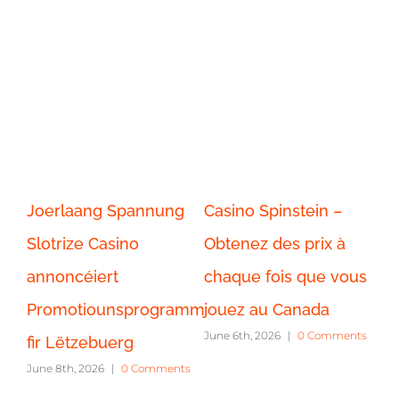
Cassino Spinstein –
Gangstasino New
Pa
Jogue caça-níqueis
Player Promotions in
20
us
tradicionais e
Canada
bo
June 8th, 2026
|
0 Comments
Jun
contemporâneos
ts
exclusivamente em
Portugal.