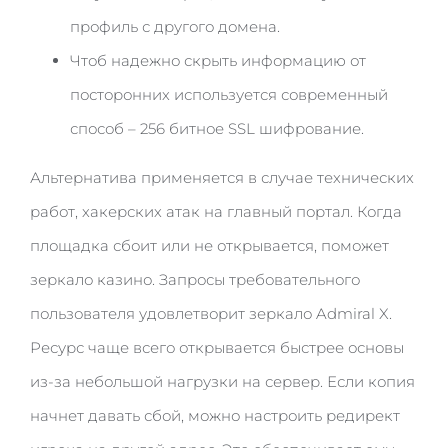
профиль с другого домена.
Чтоб надежно скрыть информацию от
посторонних используется современный
способ – 256 битное SSL шифрование.
Альтернатива применяется в случае технических
работ, хакерских атак на главный портал. Когда
площадка сбоит или не открывается, поможет
зеркало казино. Запросы требовательного
пользователя удовлетворит зеркало Admiral X.
Ресурс чаще всего открывается быстрее основы
из-за небольшой нагрузки на сервер. Если копия
начнет давать сбой, можно настроить редирект