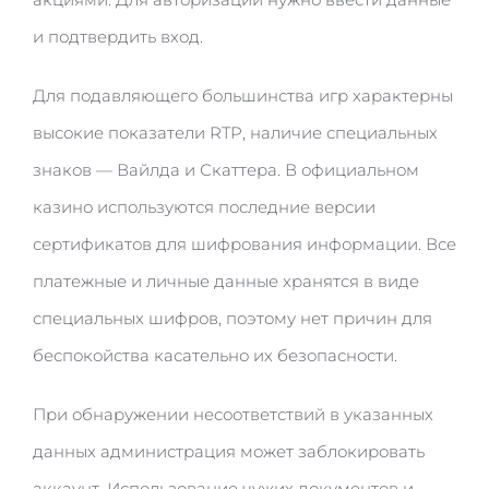
и подтвердить вход.
Для подавляющего большинства игр характерны
высокие показатели RTP, наличие специальных
знаков — Вайлда и Скаттера. В официальном
казино используются последние версии
сертификатов для шифрования информации. Все
платежные и личные данные хранятся в виде
специальных шифров, поэтому нет причин для
беспокойства касательно их безопасности.
При обнаружении несоответствий в указанных
данных администрация может заблокировать
аккаунт. Использование чужих документов и