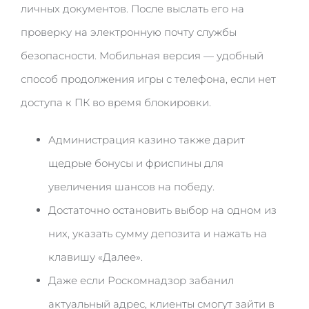
личных документов. После выслать его на
проверку на электронную почту службы
безопасности. Мобильная версия — удобный
способ продолжения игры с телефона, если нет
доступа к ПК во время блокировки.
Администрация казино также дарит
щедрые бонусы и фриспины для
увеличения шансов на победу.
Достаточно остановить выбор на одном из
них, указать сумму депозита и нажать на
клавишу «Далее».
Даже если Роскомнадзор забанил
актуальный адрес, клиенты смогут зайти в