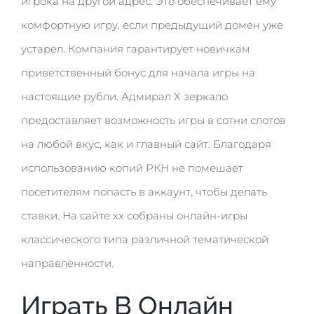
игрока на другой адрес. Это обеспечивает ему
комфортную игру, если предыдущий домен уже
устарел. Компания гарантирует новичкам
приветственный бонус для начала игры на
настоящие рубли. Адмирал Х зеркало
предоставляет возможность игры в сотни слотов
на любой вкус, как и главный сайт. Благодаря
использованию копий РКН не помешает
посетителям попасть в аккаунт, чтобы делать
ставки. На сайте xx собраны онлайн-игры
классического типа различной тематической
направленности.
Играть В Онлайн