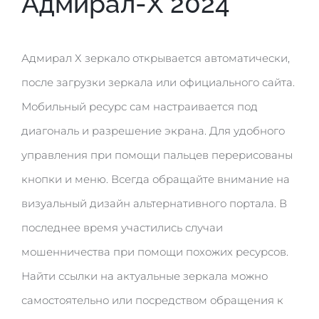
Адмирал-Х 2024
Адмирал Х зеркало открывается автоматически,
после загрузки зеркала или официального сайта.
Мобильный ресурс сам настраивается под
диагональ и разрешение экрана. Для удобного
управления при помощи пальцев перерисованы
кнопки и меню. Всегда обращайте внимание на
визуальный дизайн альтернативного портала. В
последнее время участились случаи
мошенничества при помощи похожих ресурсов.
Найти ссылки на актуальные зеркала можно
самостоятельно или посредством обращения к