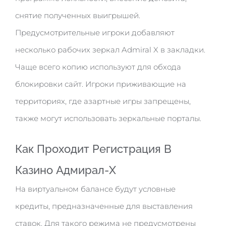
снятие полученных выигрышей.
Предусмотрительные игроки добавляют
несколько рабочих зеркал Admiral X в закладки.
Чаще всего копию используют для обхода
блокировки сайт. Игроки приживающие на
территориях, где азартные игры запрещены,
также могут использовать зеркальные порталы.
Как Проходит Регистрация В
Казино Адмирал-Х
На виртуальном балансе будут условные
кредиты, предназначенные для выставления
ставок. Для такого режима не предусмотрены