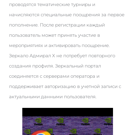
проводятся тематические турниры и
начисляются специальные поощрения за первое
пополнение. После регистрации каждый
пользователь может принять участие в
мероприятиях и активировать поощрение.
Зеркало Адмирал Х не потребует повторного
создания профиля. Зеркальный портал
соединяется с серверами оператора и
поддерживает авторизацию в учетной записи с
актуальными данными пользователя.