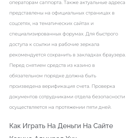
операторам саппорта. Также актуальные адреса
представлены на официальных страницах в
соцсетях, на тематических сайтах и
специализированных форумах. Для быстрого
доступа к ссылки на рабочие зеркала
рекомендуется сохранить в закладках браузера.
Перед снятием средств из казино в
обязательном порядке должна быть
произведена верификация счета. Проверка
документов сотрудниками отдела безопасности
осуществляется на протяжении пяти дней.
Как Играть На Деньги На Сайте