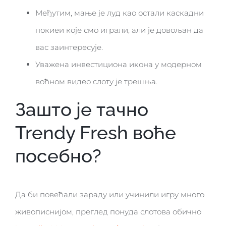
Међутим, мање је луд као остали каскадни
покиеи које смо играли, али је довољан да
вас заинтересује.
Уважена инвестициона икона у модерном
воћном видео слоту је трешња.
Зашто је тачно
Trendy Fresh воће
посебно?
Да би повећали зараду или учинили игру много
живописнијом, преглед понуда слотова обично