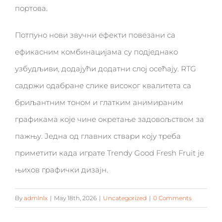
портова.
Потпуно нови звучни ефекти повезани са
ефикасним комбинацијама су подједнако
узбудљиви, додајући додатни слој осећају. RTG
садржи одабране слике високог квалитета са
бриљантним тоном и глатким анимираним
графикама које чине окретање задовољством за
пажњу. Једна од главних ствари коју треба
приметити када играте Trendy Good Fresh Fruit је
њихов графички дизајн.
By
admlnlx
|
May 18th, 2026
|
Uncategorized
|
0 Comments