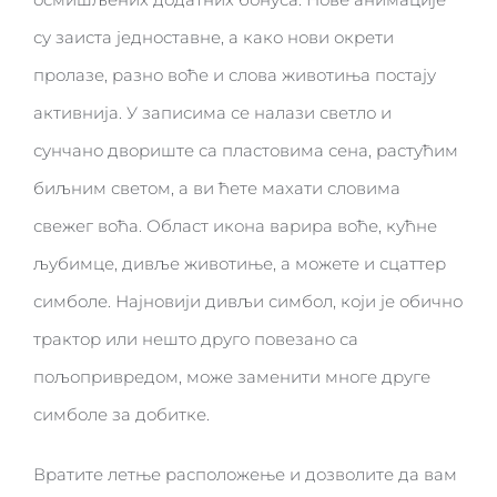
су заиста једноставне, а како нови окрети
пролазе, разно воће и слова животиња постају
активнија. У записима се налази светло и
сунчано двориште са пластовима сена, растућим
биљним светом, а ви ћете махати словима
свежег воћа. Област икона варира воће, кућне
љубимце, дивље животиње, а можете и сцаттер
симболе. Најновији дивљи симбол, који је обично
трактор или нешто друго повезано са
пољопривредом, може заменити многе друге
симболе за добитке.
Вратите летње расположење и дозволите да вам