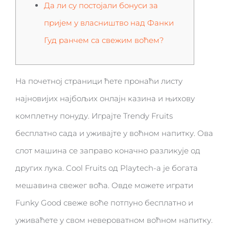
Да ли су постојали бонуси за
пријем у власништво над Фанки
Гуд ранчем са свежим воћем?
На почетној страници ћете пронаћи листу
најновијих најбољих онлајн казина и њихову
комплетну понуду. Играјте Trendy Fruits
бесплатно сада и уживајте у воћном напитку. Ова
слот машина се заправо коначно разликује од
других лука. Cool Fruits од Playtech-а је богата
мешавина свежег воћа.
Овде можете играти
Funky Good свеже воће потпуно бесплатно и
уживаћете у свом невероватном воћном напитку.