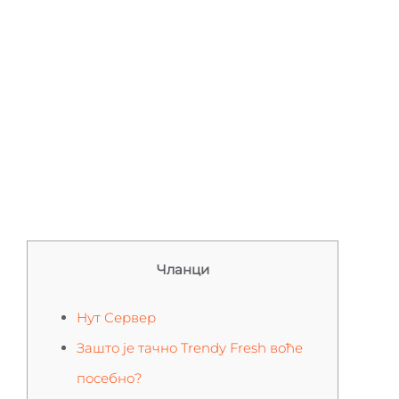
компаније 2026.
Чланци
Нут Сервер
Зашто је тачно Trendy Fresh воће
посебно?