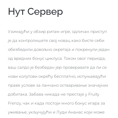
Нут Сервер
Узимајући у обзир ритам игре, одличан приступ
је да контролишете свој новац како бисте себи
обезбедили довољно окретаја и покренули један
од вредних бонус циклуса. Током овог периода,
ваш салдо је безбедан јер проверавате да ли се
нови колутови окрећу бесплатно, испуњавајући
праве услове за ланчано остваривање значајних
добитака. Забава никада не престаје у Fruity
Frenzy, чак и када постоји много бонус игара за
уживање, укључујући и Луди Ананас који може