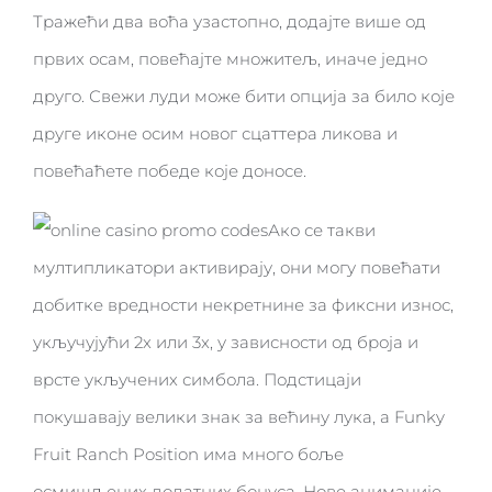
Тражећи два воћа узастопно, додајте више од
првих осам, повећајте множитељ, иначе једно
друго. Свежи луди може бити опција за било које
друге иконе осим новог сцаттера ликова и
повећаћете победе које доносе.
Ако се такви
мултипликатори активирају, они могу повећати
добитке вредности некретнине за фиксни износ,
укључујући 2x или 3x, у зависности од броја и
врсте укључених симбола. Подстицаји
покушавају велики знак за већину лука, а Funky
Fruit Ranch Position има много боље
осмишљених додатних бонуса. Нове анимације