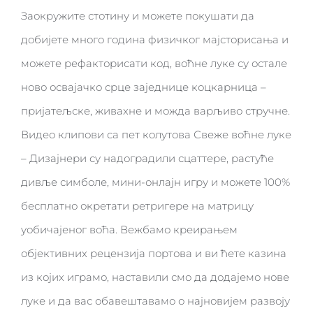
Заокружите стотину и можете покушати да
добијете много година физичког мајсторисања и
можете рефакторисати код, воћне луке су остале
ново освајачко срце заједнице коцкарница –
пријатељске, живахне и можда варљиво стручне.
Видео клипови са пет колутова Свеже воћне луке
– Дизајнери су надоградили сцаттере, растуће
дивље симболе, мини-онлајн игру и можете 100%
бесплатно окретати ретригере на матрицу
уобичајеног воћа. Вежбамо креирањем
објективних рецензија портова и ви ћете казина
из којих играмо, наставили смо да додајемо нове
луке и да вас обавештавамо о најновијем развоју