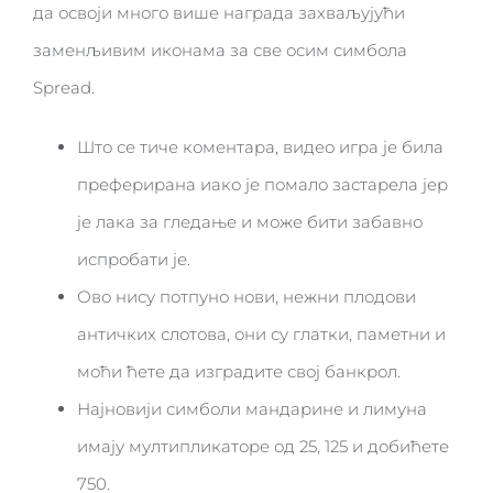
да освоји много више награда захваљујући
заменљивим иконама за све осим симбола
Spread.
Што се тиче коментара, видео игра је била
преферирана иако је помало застарела јер
је лака за гледање и може бити забавно
испробати је.
Ово нису потпуно нови, нежни плодови
античких слотова, они су глатки, паметни и
моћи ћете да изградите свој банкрол.
Најновији симболи мандарине и лимуна
имају мултипликаторе од 25, 125 и добићете
750.