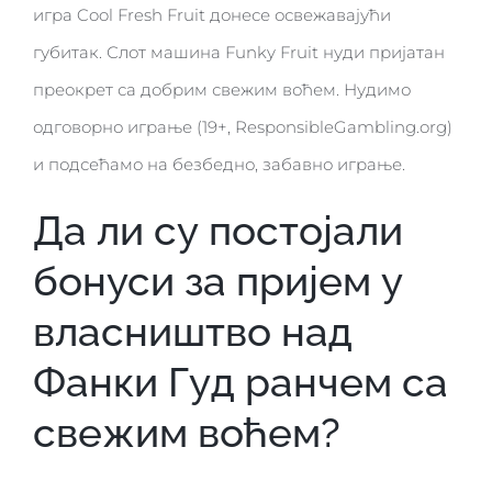
игра Cool Fresh Fruit донесе освежавајући
губитак. Слот машина Funky Fruit нуди пријатан
преокрет са добрим свежим воћем. Нудимо
одговорно играње (19+, ResponsibleGambling.org)
и подсећамо на безбедно, забавно играње.
Да ли су постојали
бонуси за пријем у
власништво над
Фанки Гуд ранчем са
свежим воћем?