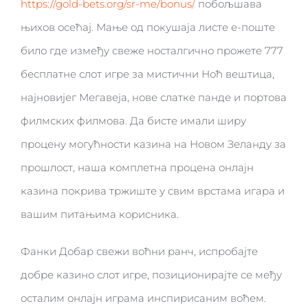
https://gold-bets.org/sr-me/bonus/
побољшава
њихов осећај. Мање од покушаја листе е-поште
било где између свеже носталгично прожете 777
бесплатне слот игре за мистични Ноћ вештица,
најновијег Мегавеја, нове слатке панде и портова
филмских филмова. Да бисте имали ширу
процену могућности казина на Новом Зеланду за
прошлост, наша комплетна процена онлајн
казина покрива тржиште у свим врстама игара и
вашим питањима корисника.
Фанки Добар свежи воћни ранч, испробајте
добре казино слот игре, позиционирајте се међу
осталим онлајн играма инспирисаним воћем.