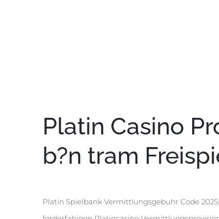
Platin Casino P
b?n tram Freispi
Platin Spielbank Vermittlungsgebuhr Code 2025: S
forderfahigen Platincasino Vermittlungsprovisi