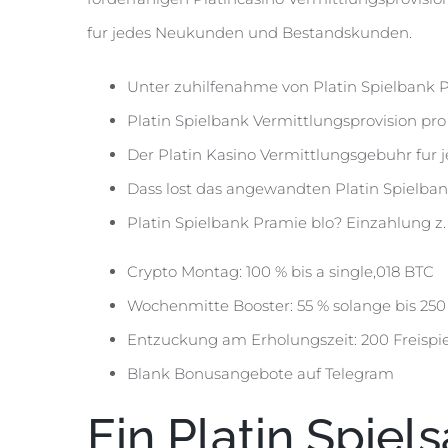
fur jedes Neukunden und Bestandskunden.
Unter zuhilfenahme von Platin Spielbank P
Platin Spielbank Vermittlungsprovision p
Der Platin Kasino Vermittlungsgebuhr fu
Dass lost das angewandten Platin Spielba
Platin Spielbank Pramie blo? Einzahlung 
Crypto Montag: 100 % bis a single,018 BTC
Wochenmitte Booster: 55 % solange bis 25
Entzuckung am Erholungszeit: 200 Freispi
Blank Bonusangebote auf Telegram
Ein Platin Spiel