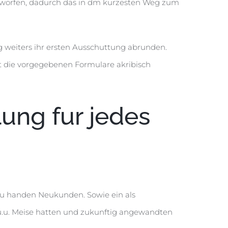
ntworfen, dadurch das in dm kurzesten Weg zum
g weiters ihr ersten Ausschuttung abrunden.
t die vorgegebenen Formulare akribisch
lung fur jedes
 zu handen Neukunden. Sowie ein als
u.u. Meise hatten und zukunftig angewandten