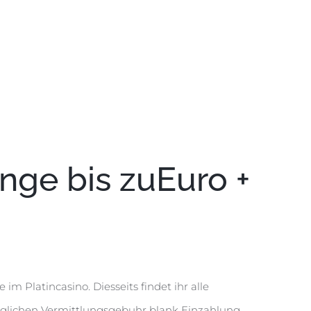
nge bis zuEuro +
m Platincasino. Diesseits findet ihr alle
moglichen Vermittlungsgebuhr blank Einzahlung