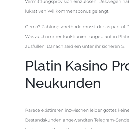
Vermittlungsprovision einzulosen. Deswegen ha
lukrativen Willkommensbonus gelangt.
Gema? Zahlungsmethode musst der as part of Pla
Was auch immer funktioniert ungeplant in Plati
ausfullen. Danach seid ein unter ihr sicheren S..
Platin Kasino Pr
Neukunden
Parece existireren inzwischen leider gottes kei
Bestandskunden angewandten Telegram-Sender de