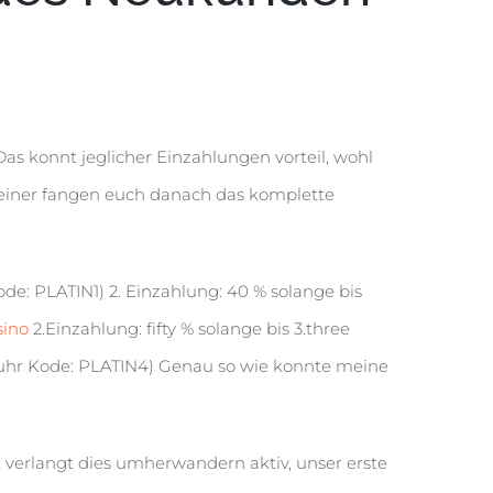
Das konnt jeglicher Einzahlungen vorteil, wohl
einer fangen euch danach das komplette
de: PLATIN1) 2. Einzahlung: 40 % solange bis
sino
2.Einzahlung: fifty % solange bis 3.three
buhr Kode: PLATIN4) Genau so wie konnte meine
 verlangt dies umherwandern aktiv, unser erste