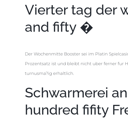
Vierter tag der
and fifty �
Der Wochenmitte Booster sei im Platin Spielcas
Prozentsatz ist und bleibt nicht uber ferner fur 
turnusma?ig erhaltlich.
Schwarmerei an 
hundred fifity Fr