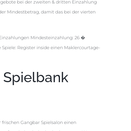
gebote bei der zweiten & dritten Einzahlung
 der Mindestbetrag, damit das bei der vierten
4 Einzahlungen Mindesteinzahlung: 26 �
Spiele: Register inside einen Maklercourtage-
n Spielbank
r frischen Gangbar Spielsalon einen