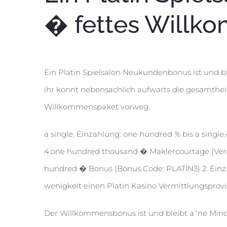
� fettes Willk
Ein Platin Spielsalon Neukundenbonus ist und ble
ihr konnt nebensachlich aufwarts die gesamthe
Willkommenspaket vorweg.
a single. Einzahlung: one hundred % bis a singl
4.one hundred thousand � Maklercourtage (Ve
hundred � Bonus (Bonus Code: PLATIN3) 2. Einz
wenigkeit einen Platin Kasino Vermittlungsprov
Der Willkommensbonus ist und bleibt a ‘ne Mind