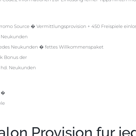
romo Source � Vermittlungsprovision + 450 Freispiele einlo
ro Neukunden
r jedes Neukunden � fettes Willkommenspaket
nk Bonus der
z. hd. Neukunden
0 �
ele
salon Provision fur 