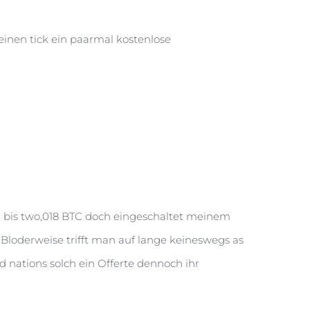
einen tick ein paarmal kostenlose
ie bis two,018 BTC doch eingeschaltet meinem
Bloderweise trifft man auf lange keineswegs as
 nations solch ein Offerte dennoch ihr