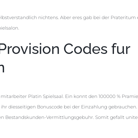
bstverstandlich nichtens. Aber eres gab bei der Prateritum 
ielsalon.
 Provision Codes fur
n
r mitarbeiter Platin Spielsaal. Ein konnt den 100000 % Pram
hr diesseitigen Bonuscode bei der Einzahlung gebrauchen. 
en Bestandskunden-Vermittlungsgebuhr. Somit gefallt united