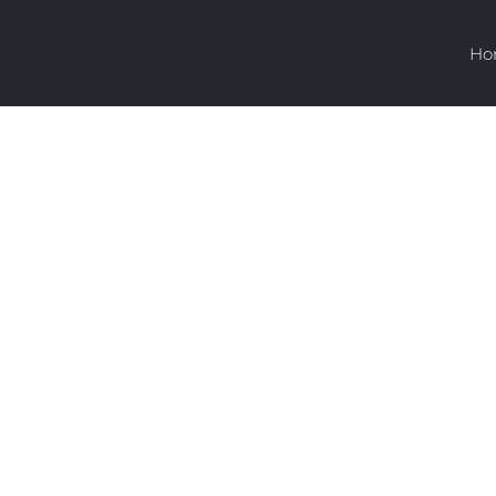
Ho
tram Freispiele einlosen