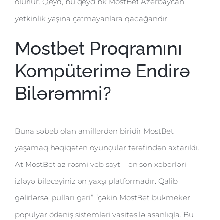
olunur. Qeyd, bu qeyd bk MostBet Azerbaycan
yetkinlik yaşına çatmayanlara qadağandır.
Mostbet Proqramını
Kompüterimə Endirə
Bilərəmmi?
Buna səbəb olan amillərdən biridir MostBet
yaşamaq həqiqətən oyunçular tərəfindən axtarıldı.
At MostBet az rəsmi veb sayt – ən son xəbərləri
izləyə biləcəyiniz ən yaxşı platformadır. Qalib
gəlirlərsə, pulları geri” “çəkin MostBet bukmeker
populyar ödəniş sistemləri vasitəsilə asanlıqla. Bu