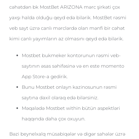
cəhətdən bk MostBet ARIZONA mərc şirkəti çox
yaxşı halda olduğu qeyd edə bilərik. MostBet rəsmi
veb sayt üzrə canlı mərclərdə olan mənfi bir cəhət
kimi canlı yayımların az olmasını qeyd edə bilərik.
Mostbet bukmeker kontorunun rəsmi veb-
saytının əsas səhifəsinə və en este momento
App Store-a gedirik.
Bunu Mostbet onlayn kazinosunun rəsmi
saytına daxil olaraq edə bilərsiniz.
Məqalədə Mostbet within bütün aspektləri
haqqında daha çox oxuyun.
Bəzi beynelxalq müsabiqələr və digər sahələr üzrə