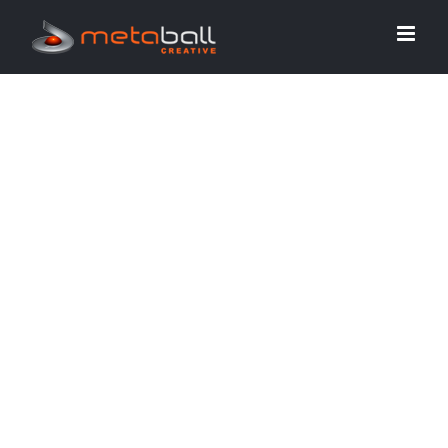
Skip
to
content
“mostbet Yukle Azerbaycan Apk & Indir Software