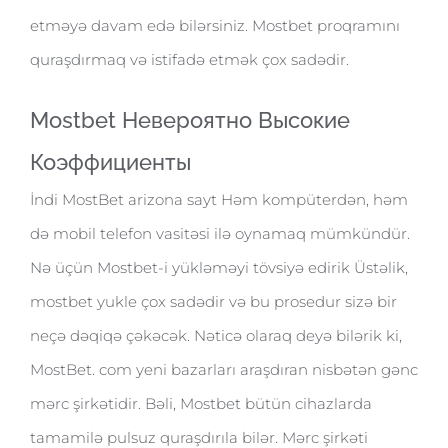
etməyə davam edə bilərsiniz. Mostbet proqramını
quraşdırmaq və istifadə etmək çox sadədir.
Mostbet Невероятно Высокие
Коэффициенты
İndi MostBet arizona sayt Həm kompüterdən, həm
də mobil telefon vasitəsi ilə oynamaq mümkündür.
Nə üçün Mostbet-i yükləməyi tövsiyə edirik Üstəlik,
mostbet yukle çox sadədir və bu prosedur sizə bir
neçə dəqiqə çəkəcək. Nəticə olaraq deyə bilərik ki,
MostBet. com yeni bazarları araşdıran nisbətən gənc
mərc şirkətidir. Bəli, Mostbet bütün cihazlarda
tamamilə pulsuz quraşdırıla bilər. Mərc şirkəti