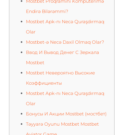
Mostbet Proqramını Kompüterimə
Endirə Bilərəmmi?
Mostbet Apk-nı Necə Quraşdırmaq
Olar
Mostbet-ə Necə Daxil Olmaq Olar?
Ввод И Вывод Денег С Зеркала
Mostbet
Mostbet Невероятно Высокие
Коэффициенты
Mostbet Apk-nı Necə Quraşdırmaq
Olar
Бонусы И Акции Mostbet (мостбет)
Təyyarə Oyunu Mostbet Mostbet
Aviator Game