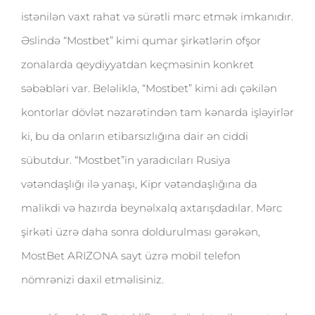
istənilən vaxt rahat və sürətli mərc etmək imkanıdır.
Əslində “Mostbet” kimi qumar şirkətlərin ofşor
zonalarda qeydiyyatdan keçməsinin konkret
səbəbləri var. Beləliklə, “Mostbet” kimi adı çəkilən
kontorlar dövlət nəzarətindən tam kənarda işləyirlər
ki, bu da onların etibarsızlığına dair ən ciddi
sübutdur. “Mostbet”in yaradıcıları Rusiya
vətəndaşlığı ilə yanaşı, Kipr vətəndaşlığına da
malikdi və hazırda beynəlxalq axtarışdadılar. Mərc
şirkəti üzrə daha sonra doldurulması gərəkən,
MostBet ARIZONA sayt üzrə mobil telefon
nömrənizi daxil etməlisiniz.