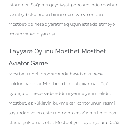
istəmirlər. Sağdakı qeydiyyat pəncərəsində məşhur
sosial şəbəkələrdən birini seçməyə və ondan
Mostbet-də hesab yaratmaq üçün istifadə etməyə
imkan verən nişan var.
Təyyarə Oyunu Mostbet Mostbet
Aviator Game
Mostbet mobil proqramında hesabınızı necə
doldurmaq olar Mostbet-dən pul çıxarmaq üçün
oyunçu bir neçə sadə addımı yerinə yetirməlidir.
Mostbet. az yükləyin bukmeker kontorunun rəsmi
saytından və en este momento aşağıdakı linkə daxil
olaraq yükləmək olar. Mostbet yeni oyunçulara 100%