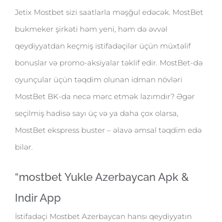
Jetix Mostbet sizi saatlarla məşğul edəcək. MostBet
bukmeker şirkəti həm yeni, həm də əvvəl
qeydiyyatdan keçmiş istifadəçilər üçün müxtəlif
bonuslar və promo-aksiyalar təklif edir. MostBet-də
oyunçular üçün təqdim olunan idman növləri
MostBet BK-da necə mərc etmək lazımdır? Əgər
seçilmiş hadisə sayı üç və ya daha çox olarsa,
MostBet ekspress buster – əlavə əmsal təqdim edə
bilər.
“mostbet Yukle Azerbaycan Apk &
Indir App
İstifadəçi Mostbet Azerbaycan hansı qeydiyyatın