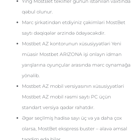
Ying MostBet teklifler günün istənilən vaxtında
qəbul olunur.
Mərc şirkətindən etdiyiniz çəkimləri MostBet
saytı dəqiqələr ərzində ödəyəcəkdir.
Mostbet AZ kontorunun xüsusiyyətləri Yeni
müasir Mostbet ARIZONA işi onlayn idman
yarışlarına oyunçular arasında mərc oynamağa
yönəlib.
Mostbet AZ mobil versiyasının xüsusiyyətləri
Mostbet AZ mobil rəsmi saytı PC üçün
standart versiya qədər rahatdır.
Əgər seçilmiş hadisə sayı üç və ya daha çox
olarsa, MostBet ekspress buster – əlavə əmsal
təqdim edə bilər.