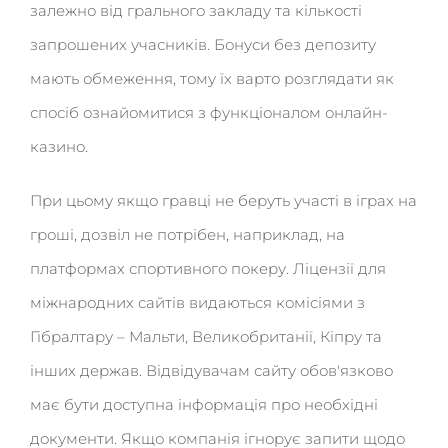
залежно від грального закладу та кількості
запрошених учасників.
Бонуси без депозиту
мають обмеження, тому їх варто розглядати як
спосіб ознайомитися з функціоналом онлайн-
казино.
При цьому якщо гравці не беруть участі в іграх на
гроші, дозвіл не потрібен, наприклад, на
платформах спортивного покеру. Ліцензії для
міжнародних сайтів видаються комісіями з
Гібралтару – Мальти, Великобританії, Кіпру та
інших держав. Відвідувачам сайту обов'язково
має бути доступна інформація про необхідні
документи. Якщо компанія ігнорує запити щодо