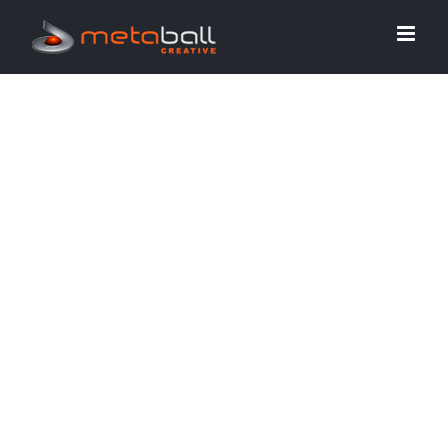
Skip
to
content
Найкращі онлайн-казино України у slotscity 2026