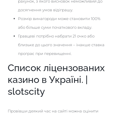
рахунок, з якого висновок неможливий до
досягнення умов відіграшу.
Розмір винагороди може становити 100%
або більше суми початкового вкладу.
Гравцеві потрібно набрати 21 очко або
близьке до цього значення – інакше ставка
програє при перевищенні.
Список ліцензованих
казино в Україні. |
slotscity
Провівши деякий час на сайті можна оцінити