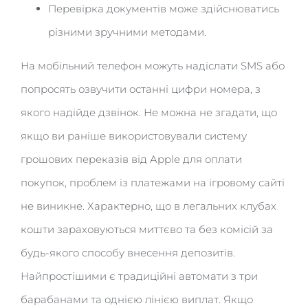
Перевірка документів може здійснюватись
різними зручними методами.
На мобільний телефон можуть надіслати SMS або
попросять озвучити останні цифри номера, з
якого надійде дзвінок. Не можна не згадати, що
якщо ви раніше використовували систему
грошових переказів від Apple для оплати
покупок, проблем із платежами на ігровому сайті
не виникне. Характерно, що в легальних клубах
кошти зараховуються миттєво та без комісій за
будь-якого способу внесення депозитів.
Найпростішими є традиційні автомати з три
барабанами та однією лінією виплат. Якщо