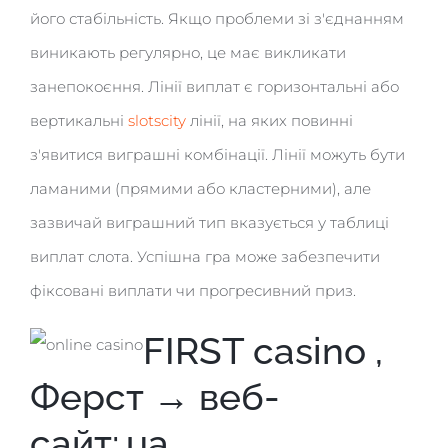
його стабільність. Якщо проблеми зі з'єднанням
виникають регулярно, це має викликати
занепокоєння. Лінії виплат є горизонтальні або
вертикальні
slotscity
лінії, на яких повинні
з'явитися виграшні комбінації. Лінії можуть бути
ламаними (прямими або кластерними), але
зазвичай виграшний тип вказується у таблиці
виплат слота. Успішна гра може забезпечити
фіксовані виплати чи прогресивний приз.
FIRST casino ,
Ферст → веб-
сайт:.ua,.