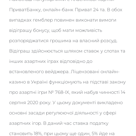
ПриватБанку, онлайн-банк Приват 24 та. В обох
випадках гемблер повинен виконати вимоги
відіграшу бонусу, щоб мати можливість
розпоряджатися грошима на власний розсуд.
Відіграш здійснюється шляхом ставок у слотах та
інших азартних іграх відповідно до
встановленого вейджера. Ліцензовані онлайн-
казино в Україні функціонують на підставі закону
про азартні ігри № 768-IX, який набув чинності 14
серпня 2020 року. У цьому документі викладено
основні засади регулюючої діяльності у сфері
азартних ігор. В даний час ставка податку
становить 18%, при цьому ще один, 5% йде на