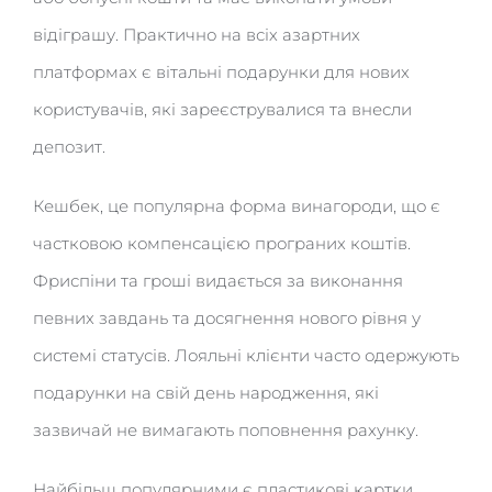
відіграшу. Практично на всіх азартних
платформах є вітальні подарунки для нових
користувачів, які зареєструвалися та внесли
депозит.
Кешбек, це популярна форма винагороди, що є
частковою компенсацією програних коштів.
Фриспіни та гроші видається за виконання
певних завдань та досягнення нового рівня у
системі статусів. Лояльні клієнти часто одержують
подарунки на свій день народження, які
зазвичай не вимагають поповнення рахунку.
Найбільш популярними є пластикові картки