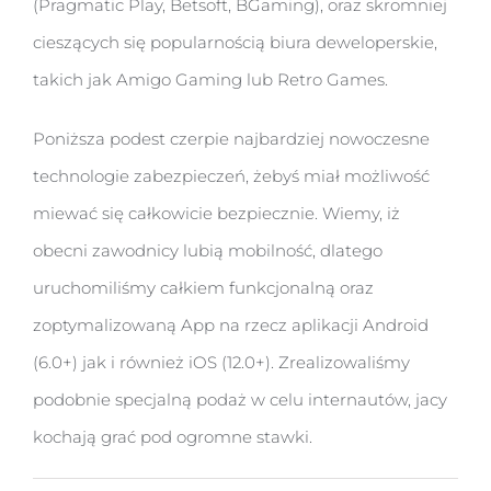
(Pragmatic Play, Betsoft, BGaming), oraz skromniej
cieszących się popularnością biura deweloperskie,
takich jak Amigo Gaming lub Retro Games.
Poniższa podest czerpie najbardziej nowoczesne
technologie zabezpieczeń, żebyś miał możliwość
miewać się całkowicie bezpiecznie. Wiemy, iż
obecni zawodnicy lubią mobilność, dlatego
uruchomiliśmy całkiem funkcjonalną oraz
zoptymalizowaną App na rzecz aplikacji Android
(6.0+) jak i również iOS (12.0+). Zrealizowaliśmy
podobnie specjalną podaż w celu internautów, jacy
kochają grać pod ogromne stawki.