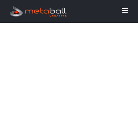
Skip
to
content
NV Casino Zgarnij Premia 2000, 225 FS! 2025