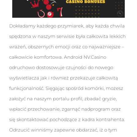
Dokładamy każdego przymiarek, aby każda chwila
spędzona w naszym serwisie była całkowita lekkich
wrażeń, obszernych emocji oraz co najważniejsze –
całkowicie komfortowa. Android NV.Casino
odruchowo dostosowuje czujności do nowego
wyświetlacza jak i również przekazuje całkowitą
funkcjonalność. Sięgając spośród komórki, możesz
założyć na naszym portalu profil, zbadać gryzie,
wpłacić przechowanie, zgarnąć nadprogram oraz
się skontaktować pochodzące z kadra kontrahenta.
Odrzucić winniśmy zapewne obdarzać, iż o tym