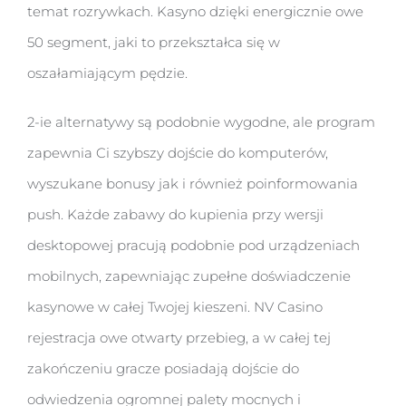
temat rozrywkach.
Kasyno dzięki energicznie owe
50 segment, jaki to przekształca się w
oszałamiającym pędzie.
2-ie alternatywy są podobnie wygodne, ale program
zapewnia Ci szybszy dojście do komputerów,
wyszukane bonusy jak i również poinformowania
push. Każde zabawy do kupienia przy wersji
desktopowej pracują podobnie pod urządzeniach
mobilnych, zapewniając zupełne doświadczenie
kasynowe w całej Twojej kieszeni. NV Casino
rejestracja owe otwarty przebieg, a w całej tej
zakończeniu gracze posiadają dojście do
odwiedzenia ogromnej palety mocnych i