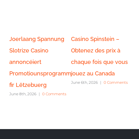
Cassino Spinstein –
Gangstasino New
Pa
Jogue caça-níqueis
Player Promotions in
20
us
tradicionais e
Canada
bo
June 8th, 2026
|
0 Comments
Jun
contemporâneos
ts
exclusivamente em
Portugal.
June 6th, 2026
|
0 Comments