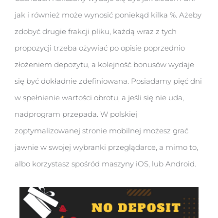
jak i również może wynosić poniekąd kilka %. Ażeby
zdobyć drugie frakcji pliku, każdą wraz z tych
propozycji trzeba ożywiać po opisie poprzednio
złożeniem depozytu, a kolejność bonusów wydaje
się być dokładnie zdefiniowana. Posiadamy pięć dni
w spełnienie wartości obrotu, a jeśli się nie uda,
nadprogram przepada. W polskiej
zoptymalizowanej stronie mobilnej możesz grać
jawnie w swojej wybranki przeglądarce, a mimo to,
albo korzystasz spośród maszyny iOS, lub Android.