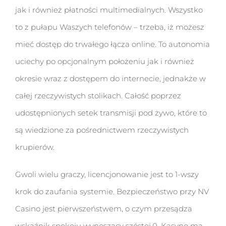
jak i również płatności multimedialnych. Wszystko
to z pułapu Waszych telefonów – trzeba, iż możesz
mieć dostęp do trwałego łącza online. To autonomia
uciechy po opcjonalnym położeniu jak i również
okresie wraz z dostępem do internecie, jednakże w
całej rzeczywistych stolikach. Całość poprzez
udostępnionych setek transmisji pod żywo, które to
są wiedzione za pośrednictwem rzeczywistych
krupierów.
Gwoli wielu graczy, licencjonowanie jest to 1-wszy
krok do zaufania systemie. Bezpieczeństwo przy NV
Casino jest pierwszeństwem, o czym przesądza
wskaźnik spokoju wynoszący szóstej.0. Kasyno ma