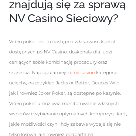
znajdują się za sprawą
NV Casino Sieciowy?
Video poker jest to następna właściwość konsol
dostępnych po NV Casino, doskonała dla ludzi
ceniących sobie kombinację procedury oraz
szczęścia. Najpopularniejsze
nv casino
kategorie
uciechy, na przykład Jacks or Better, Deuces Wild
jak i również Joker Poker, są dostępne po kasynie.
Video poker umożliwia monitorowanie własnych
wyborów i wybieranie optymalnych kompozycji kart,
jakie możliwości czyni, hdy zabawa wydaje się nie
tylko losowa, ale również podparta na