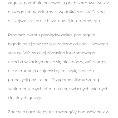
zagrasz podobnie po wszelką grę hazardową wraz z
naszego lobby. Witamy zawodników w NV Casino —
dzisiejszej systemie hazardowej internetowego.
Program zwrotu pieniędzy działa pod regule
tygodniowej oraz też jest zależne od chwili Nowego
statusu VIP. W całej NVcasino internetowego
uciecha w żadnym razie się nie kończy, zaś zakupy
nie warunkują czujności tylko i wyłącznie do
propozycji powitalnej. Przygotowaliśmy szereg
suplementarnych ofert na rzecz własnych wiernych
i lojalnych graczy.
Zdarzało nam się pytać o szczegóły bonusów oraz w