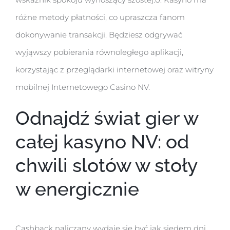
różne metody płatności, co upraszcza fanom
dokonywanie transakcji. Będziesz odgrywać
wyjąwszy pobierania równoległego aplikacji,
korzystając z przeglądarki internetowej oraz witryny
mobilnej Internetowego Casino NV.
Odnajdź świat gier w
całej kasyno NV: od
chwili slotów w stoły
w energicznie
Cashback naliczany wydaje się być jak siedem dni