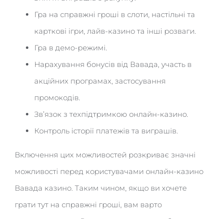
Гра на справжні гроші в слоти, настільні та
карткові ігри, лайв-казино та інші розваги.
Гра в демо-режимі.
Нарахування бонусів від Вавада, участь в
акційних програмах, застосування
промокодів.
Зв’язок з техпідтримкою онлайн-казино.
Контроль історії платежів та виграшів.
Включення цих можливостей розкриває значні
можливості перед користувачами онлайн-казино
Вавада казино. Таким чином, якщо ви хочете
грати тут на справжні гроші, вам варто