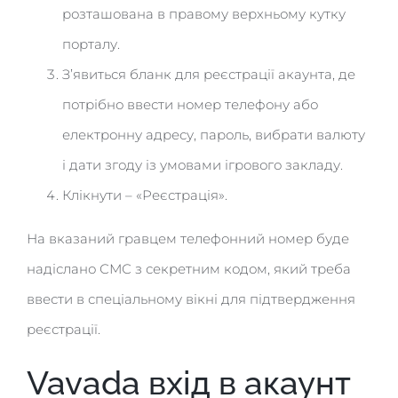
розташована в правому верхньому кутку
порталу.
З’явиться бланк для реєстрації акаунта, де
потрібно ввести номер телефону або
електронну адресу, пароль, вибрати валюту
і дати згоду із умовами ігрового закладу.
Клікнути – «Реєстрація».
На вказаний гравцем телефонний номер буде
надіслано СМС з секретним кодом, який треба
ввести в спеціальному вікні для підтвердження
реєстрації.
Vavada вхід в акаунт