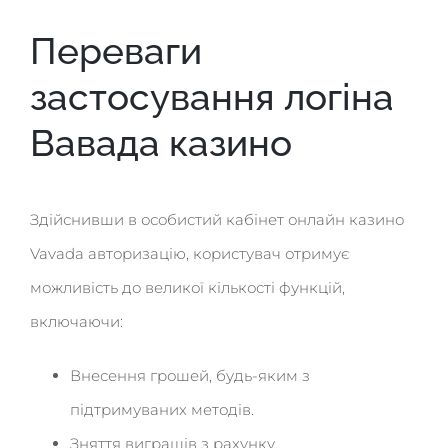
Переваги
застосування логіна
Вавада казино
Здійснивши в особистий кабінет онлайн казино
Vavada авторизацію, користувач отримує
можливість до великої кількості функцій,
включаючи:
Внесення грошей, будь-яким з
підтримуваних методів.
Зняття виграшів з рахунку.