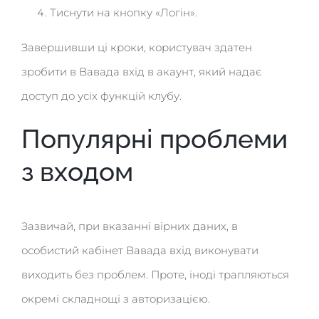
Тиснути на кнопку «Логін».
Завершивши ці кроки, користувач здатен
зробити в Вавада вхід в акаунт, який надає
доступ до усіх функцій клубу.
Популярні проблеми
з входом
Зазвичай, при вказанні вірних даних, в
особистий кабінет Вавада вхід виконувати
виходить без проблем. Проте, іноді трапляються
окремі складнощі з авторизацією.