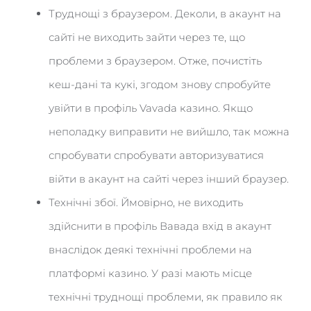
Труднощі з браузером. Деколи, в акаунт на
сайті не виходить зайти через те, що
проблеми з браузером. Отже, почистіть
кеш-дані та кукі, згодом знову спробуйте
увійти в профіль Vavada казино. Якщо
неполадку виправити не вийшло, так можна
спробувати спробувати авторизуватися
війти в акаунт на сайті через інший браузер.
Технічні збої. Ймовірно, не виходить
здійснити в профіль Вавада вхід в акаунт
внаслідок деякі технічні проблеми на
платформі казино. У разі мають місце
технічні труднощі проблеми, як правило як