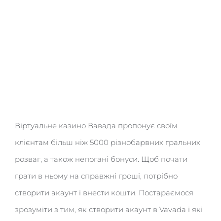
Віртуальне казино Вавада пропонує своїм
клієнтам більш ніж 5000 різнобарвних гральних
розваг, а також непогані бонуси. Щоб почати
грати в ньому на справжні гроші, потрібно
створити акаунт і внести кошти. Постараємося
зрозуміти з тим, як створити акаунт в Vavada і які