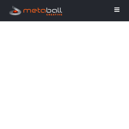
Skip
to
content
Oran Degisimlerinin 1x Bet Bahis Paneline Etkisi