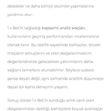
destekler ve daha bilinçli seçimler yapmalarına
yardımcı olur.
1 x Bet’in sağladığı
kapsamlı analiz araçları
,
kullanıcıların geçmiş performansları incelemesine
olanak tanır. Bu özellik sayesinde bahisçiler, önceki
maçların sonuçlarını ve oran dalgalanmalarını
değerlendirerek gelecekteki yatırımlarını daha
sağlam temellere oturtabilirler. Böylece sadece
şansa dayalı değil, aynı zamanda analitik düşünceye
dayalı bir bahis deneyimi yaşanır.
Sonuç olarak 1 x Bet’in sunduğu anlık canlı oran
dalgalanmaları özelliği, bahisçilere büyük avantajlar