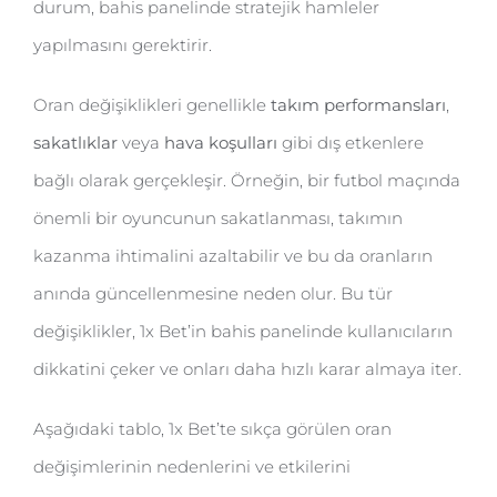
durum, bahis panelinde stratejik hamleler
yapılmasını gerektirir.
Oran değişiklikleri genellikle
takım performansları
,
sakatlıklar
veya
hava koşulları
gibi dış etkenlere
bağlı olarak gerçekleşir. Örneğin, bir futbol maçında
önemli bir oyuncunun sakatlanması, takımın
kazanma ihtimalini azaltabilir ve bu da oranların
anında güncellenmesine neden olur. Bu tür
değişiklikler, 1x Bet’in bahis panelinde kullanıcıların
dikkatini çeker ve onları daha hızlı karar almaya iter.
Aşağıdaki tablo, 1x Bet’te sıkça görülen oran
değişimlerinin nedenlerini ve etkilerini