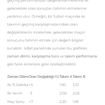
geçmiş performansları değerlendirmelerine ve
gelecekteki olası sonuçları tahmin etmelerine
yardımcı olur. Örneğin, bir futbol maçında iki
takımın geçmiş karşılaşmalarındaki oran
değişikliklerini incelemek, gelecekteki maçın
sonucunu tahmin etmek için değerli bilgiler
sunabilir. 1xBet panelinde sunulan bu grafikler,
zaman dilimi
,
karşılaşma türü
ve
takım performansı
gibi farklı kriterlere göre özelleştirilebilir.
Zaman Dilimi
Oran Değişikliği (%)
Takım A
Takım B
İlk 15 Dakika
+5
1.90
2.10
İlk Yarım
-3
2.00
2.05
Maç Sonu
+7
2.20
1.95