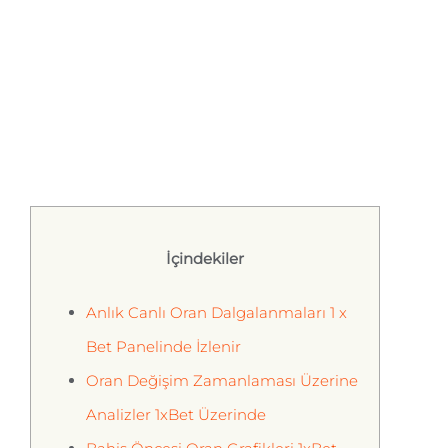
İçindekiler
Anlık Canlı Oran Dalgalanmaları 1 x
Bet Panelinde İzlenir
Oran Değişim Zamanlaması Üzerine
Analizler 1xBet Üzerinde