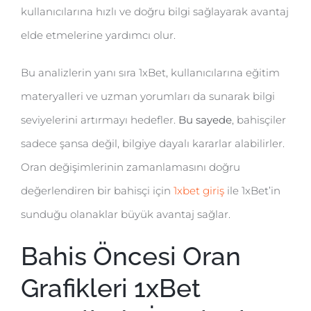
kullanıcılarına hızlı ve doğru bilgi sağlayarak avantaj
elde etmelerine yardımcı olur.
Bu analizlerin yanı sıra 1xBet, kullanıcılarına eğitim
materyalleri ve uzman yorumları da sunarak bilgi
seviyelerini artırmayı hedefler.
Bu sayede
, bahisçiler
sadece şansa değil, bilgiye dayalı kararlar alabilirler.
Oran değişimlerinin zamanlamasını doğru
değerlendiren bir bahisçi için
1xbet giriş
ile 1xBet’in
sunduğu olanaklar büyük avantaj sağlar.
Bahis Öncesi Oran
Grafikleri 1xBet