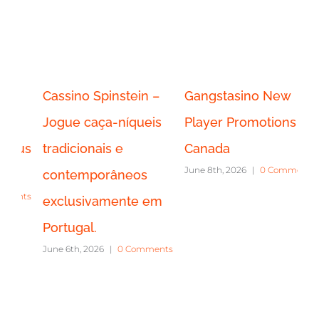
Cassino Spinstein –
Gangstasino New
Pa
Jogue caça-níqueis
Player Promotions in
20
us
tradicionais e
Canada
bo
June 8th, 2026
|
0 Comments
Jun
contemporâneos
ts
exclusivamente em
Portugal.
June 6th, 2026
|
0 Comments