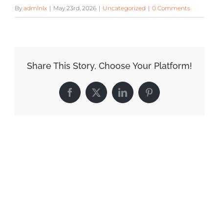
By
admlnlx
|
May 23rd, 2026
|
Uncategorized
|
0 Comments
Share This Story, Choose Your Platform!
Facebook
X
LinkedIn
Pinterest
Related Posts