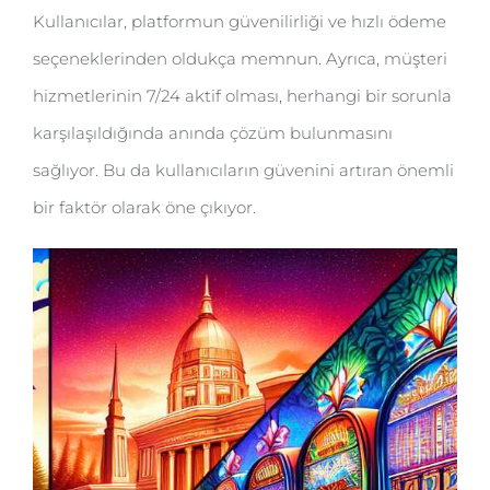
Kullanıcılar, platformun güvenilirliği ve hızlı ödeme
seçeneklerinden oldukça memnun. Ayrıca, müşteri
hizmetlerinin 7/24 aktif olması, herhangi bir sorunla
karşılaşıldığında anında çözüm bulunmasını
sağlıyor. Bu da kullanıcıların güvenini artıran önemli
bir faktör olarak öne çıkıyor.