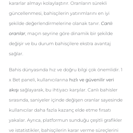
kararlar almayı kolaylaştırır. Oranların sürekli
güncellenmesi, bahisçilerin yatırımlarını en iyi
şekilde değerlendirmelerine olanak tanır.
Canlı
oranlar
, maçın seyrine göre dinamik bir şekilde
değişir ve bu durum bahisçilere ekstra avantaj
sağlar.
Bahis dünyasında hız ve doğru bilgi çok önemlidir. 1
x Bet paneli, kullanıcılarına
hızlı ve güvenilir veri
akışı
sağlayarak, bu ihtiyacı karşılar. Canlı bahisler
sırasında, saniyeler içinde değişen oranlar sayesinde
kullanıcılar daha fazla kazanç elde etme fırsatı
yakalar. Ayrıca, platformun sunduğu çeşitli grafikler
ve istatistikler, bahisçilerin karar verme süreçlerini