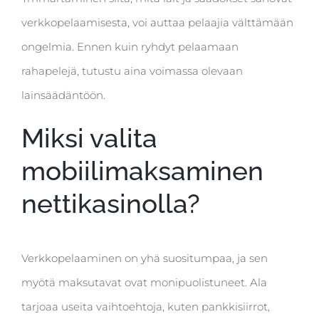
verkkopelaamisesta, voi auttaa pelaajia välttämään
ongelmia. Ennen kuin ryhdyt pelaamaan
rahapelejä, tutustu aina voimassa olevaan
lainsäädäntöön.
Miksi valita
mobiilimaksaminen
nettikasinolla?
Verkkopelaaminen on yhä suositumpaa, ja sen
myötä maksutavat ovat monipuolistuneet. Ala
tarjoaa useita vaihtoehtoja, kuten pankkisiirrot,