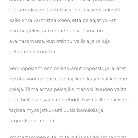
luottamukseen. Luotettavat nettikasinot tekevät
kaikkensa varmistaakseen, että pelaajat voivat
nauttia peleistään ilman huolia. Tämä on
avainasemassa, kun etsit turvallisia ja reiluja
pelimahdollisuuksia.
Verkkopelaaminen on kasvanut nopeasti, ja lailliset
nettikasinot tarjoavat pelaajilleen laajan valikoiman
pelejä. Tämä antaa pelaajille mahdollisuuden valita
juuri heille sopivat vaihtoehdot. Hyvä laillinen kasino
tarjoaa myös jatkuvasti uusia bonuksia ja
tarjouskampanjoita.
Ymmärtäminen siitä, mitä lait ja säädökset sanovat