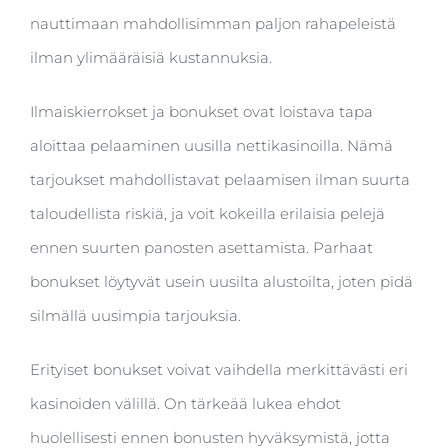
nauttimaan mahdollisimman paljon rahapeleistä
ilman ylimääräisiä kustannuksia.
Ilmaiskierrokset ja bonukset ovat loistava tapa
aloittaa pelaaminen uusilla nettikasinoilla. Nämä
tarjoukset mahdollistavat pelaamisen ilman suurta
taloudellista riskiä, ja voit kokeilla erilaisia pelejä
ennen suurten panosten asettamista. Parhaat
bonukset löytyvät usein uusilta alustoilta, joten pidä
silmällä uusimpia tarjouksia.
Erityiset bonukset voivat vaihdella merkittävästi eri
kasinoiden välillä. On tärkeää lukea ehdot
huolellisesti ennen bonusten hyväksymistä, jotta