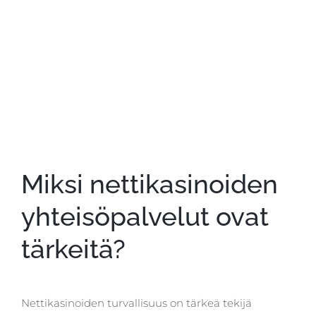
Miksi nettikasinoiden
yhteisöpalvelut ovat
tärkeitä?
Nettikasinoiden turvallisuus on tärkeä tekijä