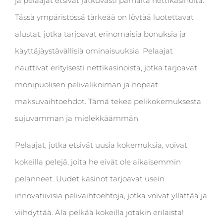
ja pelaajat etsivät jatkuvasti parhaita nettikasinoita.
Tässä ympäristössä tärkeää on löytää luotettavat
alustat, jotka tarjoavat erinomaisia bonuksia ja
käyttäjäystävällisiä ominaisuuksia. Pelaajat
nauttivat erityisesti nettikasinoista, jotka tarjoavat
monipuolisen pelivalikoiman ja nopeat
maksuvaihtoehdot. Tämä tekee pelikokemuksesta
sujuvamman ja mielekkäämmän.
Pelaajat, jotka etsivät uusia kokemuksia, voivat
kokeilla pelejä, joita he eivät ole aikaisemmin
pelanneet. Uudet kasinot tarjoavat usein
innovatiivisia pelivaihtoehtoja, jotka voivat yllättää ja
viihdyttää. Älä pelkää kokeilla jotakin erilaista!