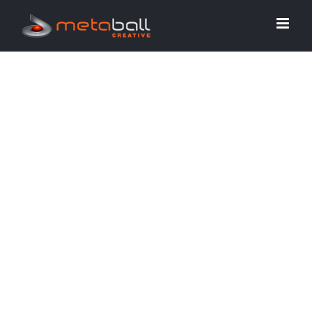
Skip
to
content
Paras nettikasino 2026: Ilmaiskierrokset ja