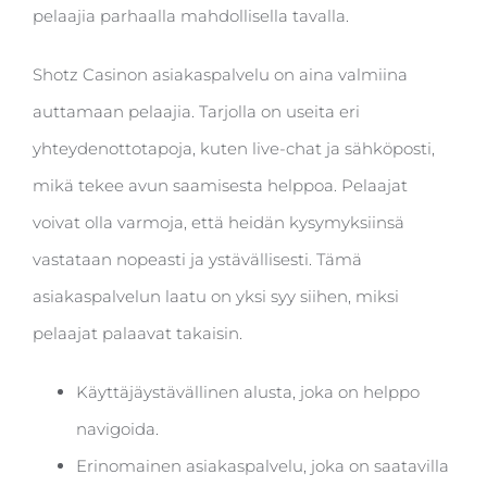
pelaajia parhaalla mahdollisella tavalla.
Shotz Casinon asiakaspalvelu on aina valmiina
auttamaan pelaajia. Tarjolla on useita eri
yhteydenottotapoja, kuten live-chat ja sähköposti,
mikä tekee avun saamisesta helppoa. Pelaajat
voivat olla varmoja, että heidän kysymyksiinsä
vastataan nopeasti ja ystävällisesti. Tämä
asiakaspalvelun laatu on yksi syy siihen, miksi
pelaajat palaavat takaisin.
Käyttäjäystävällinen alusta, joka on helppo
navigoida.
Erinomainen asiakaspalvelu, joka on saatavilla