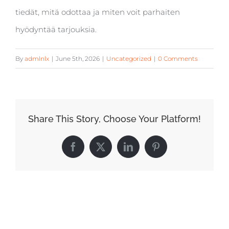
tiedät, mitä odottaa ja miten voit parhaiten
hyödyntää tarjouksia.
By
admlnlx
|
June 5th, 2026
|
Uncategorized
|
0 Comments
Share This Story, Choose Your Platform!
Facebook
X
LinkedIn
Pinterest
Related Posts