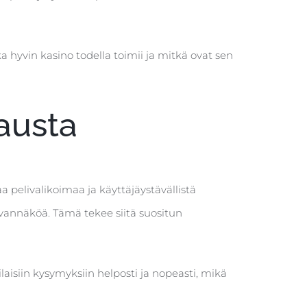
a hyvin kasino todella toimii ja mitkä ovat sen
tausta
a pelivalikoimaa ja käyttäjäystävällistä
vannäköä. Tämä tekee siitä suositun
aisiin kysymyksiin helposti ja nopeasti, mikä