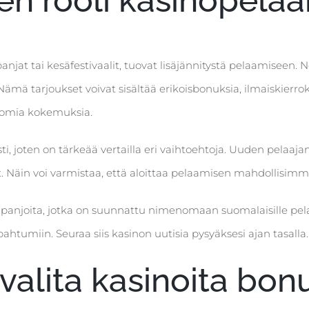
den rooli kasinopela
anjat tai kesäfestivaalit, tuovat lisäjännitystä pelaamiseen. Ne
Nämä tarjoukset voivat sisältää erikoisbonuksia, ilmaiskierro
omia kokemuksia.
i, joten on tärkeää vertailla eri vaihtoehtoja. Uuden pelaaja
t. Näin voi varmistaa, että aloittaa pelaamisen mahdollisimma
mpanjoita, jotka on suunnattu nimenomaan suomalaisille pelaa
apahtumiin. Seuraa siis kasinon uutisia pysyäksesi ajan tasalla.
 valita kasinoita bo