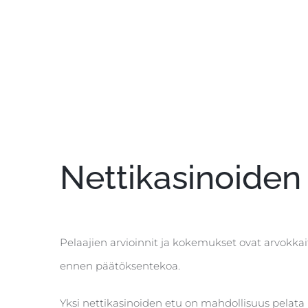
Nettikasinoiden k
Pelaajien arvioinnit ja kokemukset ovat arvokkai
ennen päätöksentekoa.
Yksi nettikasinoiden etu on mahdollisuus pelata