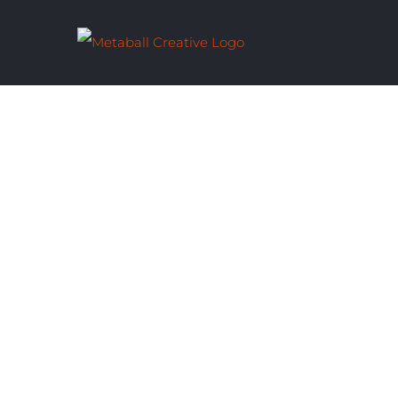
Skip
to
content
Paras nettikasino 2026: Suomalaiset kasinot ja l