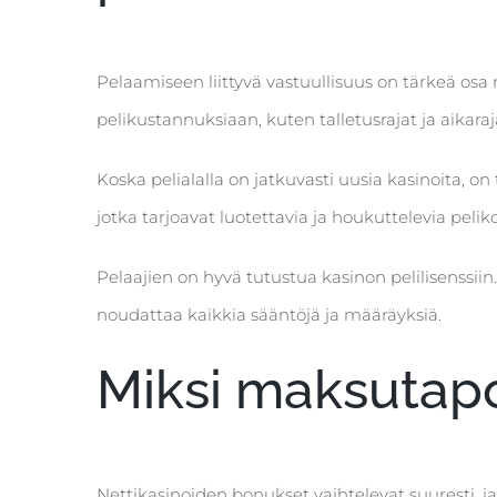
Pelaamiseen liittyvä vastuullisuus on tärkeä osa 
pelikustannuksiaan, kuten talletusrajat ja aikaraj
Koska pelialalla on jatkuvasti uusia kasinoita, on
jotka tarjoavat luotettavia ja houkuttelevia peli
Pelaajien on hyvä tutustua kasinon pelilisenssiin.
noudattaa kaikkia sääntöjä ja määräyksiä.
Miksi maksutapo
Nettikasinoiden bonukset vaihtelevat suuresti, ja 