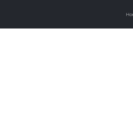
Ho
uotettavuus