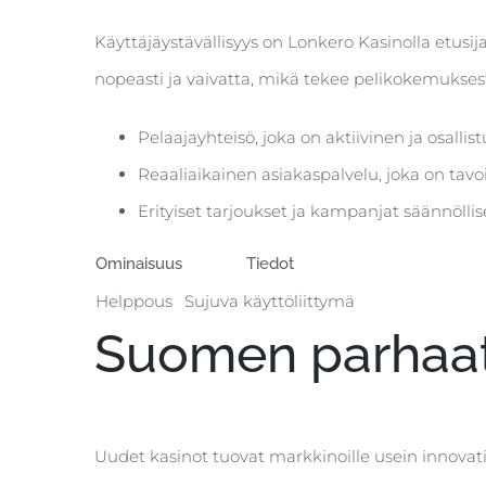
Käyttäjäystävällisyys on Lonkero Kasinolla etusij
nopeasti ja vaivatta, mikä tekee pelikokemuksest
Pelaajayhteisö, joka on aktiivinen ja osallist
Reaaliaikainen asiakaspalvelu, joka on tav
Erityiset tarjoukset ja kampanjat säännöllise
Ominaisuus
Tiedot
Helppous
Sujuva käyttöliittymä
Suomen parhaat
Uudet kasinot tuovat markkinoille usein innovati