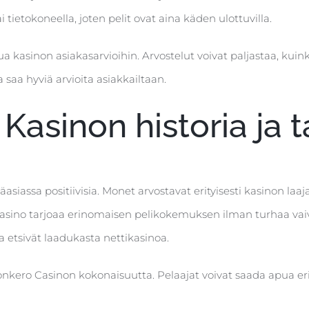
i tietokoneella, joten pelit ovat aina käden ulottuvilla.
 kasinon asiakasarvioihin. Arvostelut voivat paljastaa, kuink
 saa hyviä arvioita asiakkailtaan.
Kasinon historia ja 
iassa positiivisia. Monet arvostavat erityisesti kasinon laaja
 Kasino tarjoaa erinomaisen pelikokemuksen ilman turhaa vai
a etsivät laadukasta nettikasinoa.
nkero Casinon kokonaisuutta. Pelaajat voivat saada apua eril