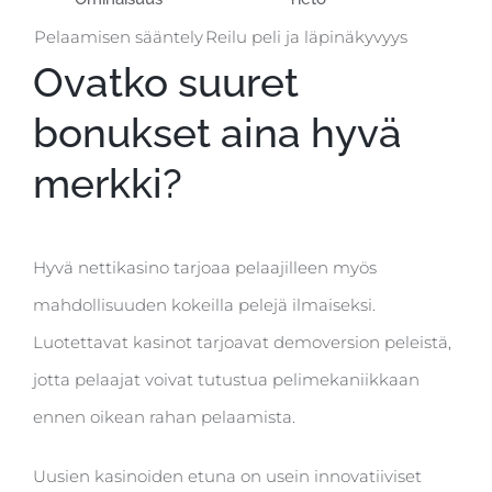
Pelaamisen sääntely
Reilu peli ja läpinäkyvyys
Ovatko suuret
bonukset aina hyvä
merkki?
Hyvä nettikasino tarjoaa pelaajilleen myös
mahdollisuuden kokeilla pelejä ilmaiseksi.
Luotettavat kasinot tarjoavat demoversion peleistä,
jotta pelaajat voivat tutustua pelimekaniikkaan
ennen oikean rahan pelaamista.
Uusien kasinoiden etuna on usein innovatiiviset