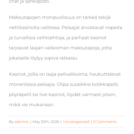
chat ja sähköposti.
Maksutapojen monipuolisuus on tärkeä tekijä
nettikasinoita valitessa. Pelaajat arvostavat nopeita
ja turvallisia vaihtoehtoja, ja parhaat kasinot
tarjoavat laajan valikoiman maksutapoja, jotta
jokaiselle löytyy sopiva ratkaisu.
Kasinot, joilla on laaja pelivalikoima, houkuttelevat
monenlaisia pelaajia. Olipa suosikkisi kolikkopelit,
pöytäpelit tai live-kasinot, löydät varmasti jotain,
mikä vie mukanaan.
By
admlnlx
|
May 30th, 2026
|
Uncategorized
|
0 Comments