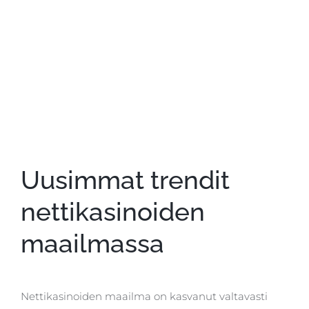
Uusimmat trendit
nettikasinoiden
maailmassa
Nettikasinoiden maailma on kasvanut valtavasti