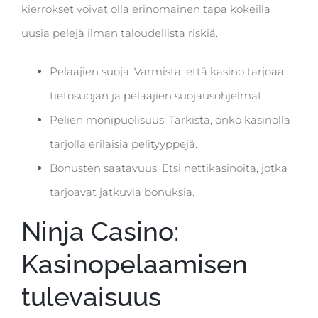
kierrokset voivat olla erinomainen tapa kokeilla
uusia pelejä ilman taloudellista riskiä.
Pelaajien suoja: Varmista, että kasino tarjoaa
tietosuojan ja pelaajien suojausohjelmat.
Pelien monipuolisuus: Tarkista, onko kasinolla
tarjolla erilaisia pelityyppejä.
Bonusten saatavuus: Etsi nettikasinoita, jotka
tarjoavat jatkuvia bonuksia.
Ninja Casino:
Kasinopelaamisen
tulevaisuus