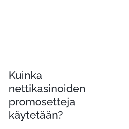
Kuinka
nettikasinoiden
promosetteja
käytetään?