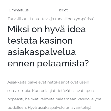
Ominaisuus
Tiedot
Turvallisuus
Luotettava ja turvallinen ympäristö
Miksi on hyvä idea
testata kasinon
asiakaspalvelua
ennen pelaamista?
Asiakkaita palvelevat nettikasinot ovat usein
suositumpia. Kun pelaajat tietävät saavat apua
nopeasti, he ovat valmiita palaamaan kasinolle yhä
uudelleen. Hyvä asiakaspalvelu on avaintekijä