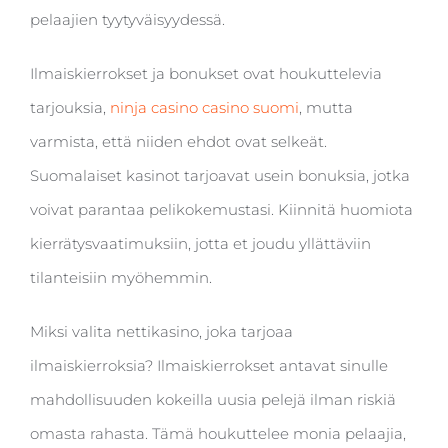
pelaajien tyytyväisyydessä.
Ilmaiskierrokset ja bonukset ovat houkuttelevia
tarjouksia,
ninja casino casino suomi
, mutta
varmista, että niiden ehdot ovat selkeät.
Suomalaiset kasinot tarjoavat usein bonuksia, jotka
voivat parantaa pelikokemustasi. Kiinnitä huomiota
kierrätysvaatimuksiin, jotta et joudu yllättäviin
tilanteisiin myöhemmin.
Miksi valita nettikasino, joka tarjoaa
ilmaiskierroksia? Ilmaiskierrokset antavat sinulle
mahdollisuuden kokeilla uusia pelejä ilman riskiä
omasta rahasta. Tämä houkuttelee monia pelaajia,