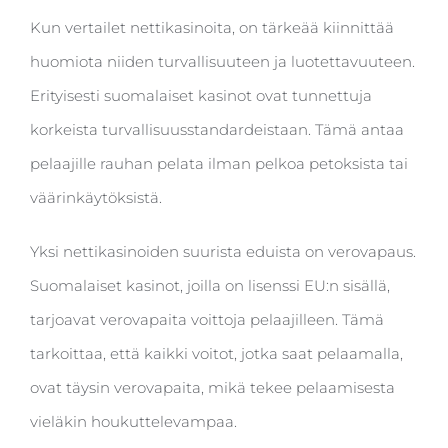
Kun vertailet nettikasinoita, on tärkeää kiinnittää
huomiota niiden turvallisuuteen ja luotettavuuteen.
Erityisesti suomalaiset kasinot ovat tunnettuja
korkeista turvallisuusstandardeistaan. Tämä antaa
pelaajille rauhan pelata ilman pelkoa petoksista tai
väärinkäytöksistä.
Yksi nettikasinoiden suurista eduista on verovapaus.
Suomalaiset kasinot, joilla on lisenssi EU:n sisällä,
tarjoavat verovapaita voittoja pelaajilleen. Tämä
tarkoittaa, että kaikki voitot, jotka saat pelaamalla,
ovat täysin verovapaita, mikä tekee pelaamisesta
vieläkin houkuttelevampaa.