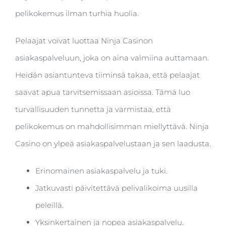
pelikokemus ilman turhia huolia.
Pelaajat voivat luottaa Ninja Casinon
asiakaspalveluun, joka on aina valmiina auttamaan.
Heidän asiantunteva tiiminsä takaa, että pelaajat
saavat apua tarvitsemissaan asioissa. Tämä luo
turvallisuuden tunnetta ja varmistaa, että
pelikokemus on mahdollisimman miellyttävä. Ninja
Casino on ylpeä asiakaspalvelustaan ja sen laadusta.
Erinomainen asiakaspalvelu ja tuki.
Jatkuvasti päivitettävä pelivalikoima uusilla
peleillä.
Yksinkertainen ja nopea asiakaspalvelu.