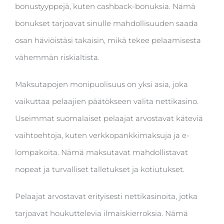
bonustyyppejä, kuten cashback-bonuksia. Nämä
bonukset tarjoavat sinulle mahdollisuuden saada
osan häviöistäsi takaisin, mikä tekee pelaamisesta
vähemmän riskialtista.
Maksutapojen monipuolisuus on yksi asia, joka
vaikuttaa pelaajien päätökseen valita nettikasino.
Useimmat suomalaiset pelaajat arvostavat käteviä
vaihtoehtoja, kuten verkkopankkimaksuja ja e-
lompakoita. Nämä maksutavat mahdollistavat
nopeat ja turvalliset talletukset ja kotiutukset.
Pelaajat arvostavat erityisesti nettikasinoita, jotka
tarjoavat houkuttelevia ilmaiskierroksia. Nämä