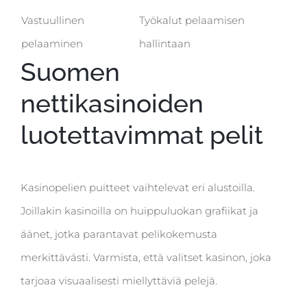
Vastuullinen
Työkalut pelaamisen
pelaaminen
hallintaan
Suomen
nettikasinoiden
luotettavimmat pelit
Kasinopelien puitteet vaihtelevat eri alustoilla.
Joillakin kasinoilla on huippuluokan grafiikat ja
äänet, jotka parantavat pelikokemusta
merkittävästi. Varmista, että valitset kasinon, joka
tarjoaa visuaalisesti miellyttäviä pelejä.