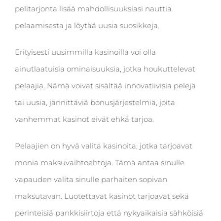
pelitarjonta lisää mahdollisuuksiasi nauttia
pelaamisesta ja löytää uusia suosikkeja.
Erityisesti uusimmilla kasinoilla voi olla
ainutlaatuisia ominaisuuksia, jotka houkuttelevat
pelaajia. Nämä voivat sisältää innovatiivisia pelejä
tai uusia, jännittäviä bonusjärjestelmiä, joita
vanhemmat kasinot eivät ehkä tarjoa.
Pelaajien on hyvä valita kasinoita, jotka tarjoavat
monia maksuvaihtoehtoja. Tämä antaa sinulle
vapauden valita sinulle parhaiten sopivan
maksutavan. Luotettavat kasinot tarjoavat sekä
perinteisiä pankkisiirtoja että nykyaikaisia sähköisiä