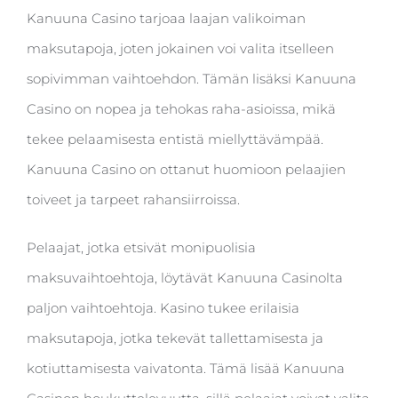
Kanuuna Casino tarjoaa laajan valikoiman
maksutapoja, joten jokainen voi valita itselleen
sopivimman vaihtoehdon. Tämän lisäksi Kanuuna
Casino on nopea ja tehokas raha-asioissa, mikä
tekee pelaamisesta entistä miellyttävämpää.
Kanuuna Casino on ottanut huomioon pelaajien
toiveet ja tarpeet rahansiirroissa.
Pelaajat, jotka etsivät monipuolisia
maksuvaihtoehtoja, löytävät Kanuuna Casinolta
paljon vaihtoehtoja. Kasino tukee erilaisia
maksutapoja, jotka tekevät tallettamisesta ja
kotiuttamisesta vaivatonta. Tämä lisää Kanuuna