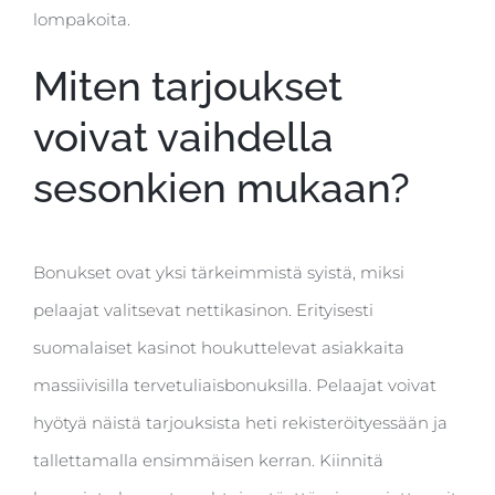
lompakoita.
Miten tarjoukset
voivat vaihdella
sesonkien mukaan?
Bonukset ovat yksi tärkeimmistä syistä, miksi
pelaajat valitsevat nettikasinon. Erityisesti
suomalaiset kasinot houkuttelevat asiakkaita
massiivisilla tervetuliaisbonuksilla. Pelaajat voivat
hyötyä näistä tarjouksista heti rekisteröityessään ja
tallettamalla ensimmäisen kerran. Kiinnitä