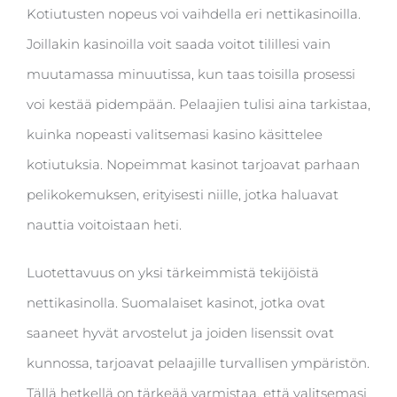
Kotiutusten nopeus voi vaihdella eri nettikasinoilla.
Joillakin kasinoilla voit saada voitot tilillesi vain
muutamassa minuutissa, kun taas toisilla prosessi
voi kestää pidempään. Pelaajien tulisi aina tarkistaa,
kuinka nopeasti valitsemasi kasino käsittelee
kotiutuksia. Nopeimmat kasinot tarjoavat parhaan
pelikokemuksen, erityisesti niille, jotka haluavat
nauttia voitoistaan heti.
Luotettavuus on yksi tärkeimmistä tekijöistä
nettikasinolla. Suomalaiset kasinot, jotka ovat
saaneet hyvät arvostelut ja joiden lisenssit ovat
kunnossa, tarjoavat pelaajille turvallisen ympäristön.
Tällä hetkellä on tärkeää varmistaa, että valitsemasi