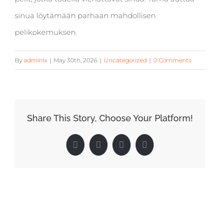
sinua löytämään parhaan mahdollisen
pelikokemuksen.
By
admlnlx
|
May 30th, 2026
|
Uncategorized
|
0 Comments
Share This Story, Choose Your Platform!
Facebook
X
LinkedIn
Pinterest
Related Posts