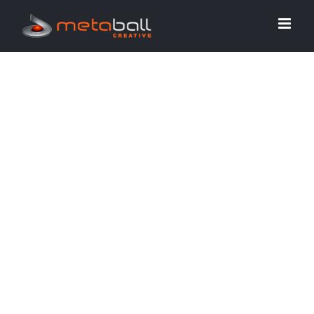
Skip
to
content
Paras nettikasino Suomessa 2026: Pelivalikoima ja