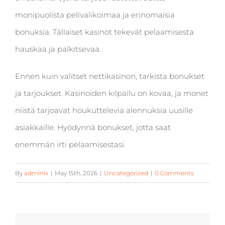
monipuolista pelivalikoimaa ja erinomaisia
bonuksia. Tällaiset kasinot tekevät pelaamisesta
hauskaa ja palkitsevaa.
Ennen kuin valitset nettikasinon, tarkista bonukset
ja tarjoukset. Kasinoiden kilpailu on kovaa, ja monet
niistä tarjoavat houkuttelevia alennuksia uusille
asiakkaille. Hyödynnä bonukset, jotta saat
enemmän irti pelaamisestasi.
By
admlnlx
|
May 15th, 2026
|
Uncategorized
|
0 Comments