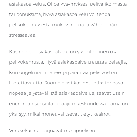
asiakaspalvelua. Olipa kysymyksesi pelivalikoimasta
tai bonuksista, hyvä asiakaspalvelu voi tehdä
pelikokemuksesta mukavampaa ja vähemmän
stressaavaa.
Kasinoiden asiakaspalvelu on yksi oleellinen osa
pelikokemusta. Hyvä asiakaspalvelu auttaa pelaajia,
kun ongelmia ilmenee, ja parantaa pelisivuston
luotettavuutta. Suomalaiset kasinot, jotka tarjoavat
nopeaa ja ystävällistä asiakaspalvelua, saavat usein
enemmän suosiota pelaajien keskuudessa. Tämä on
yksi syy, miksi monet valitsevat tietyt kasinot.
Verkkokasinot tarjoavat monipuolisen