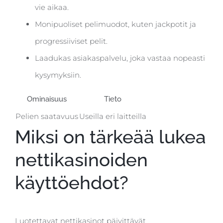
vie aikaa.
Monipuoliset pelimuodot, kuten jackpotit ja
progressiiviset pelit.
Laadukas asiakaspalvelu, joka vastaa nopeasti
kysymyksiin.
Ominaisuus
Tieto
Pelien saatavuus
Useilla eri laitteilla
Miksi on tärkeää lukea
nettikasinoiden
käyttöehdot?
Luotettavat nettikasinot päivittävät