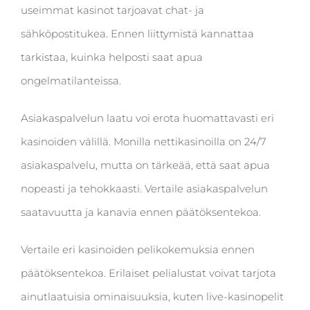
useimmat kasinot tarjoavat chat- ja
sähköpostitukea. Ennen liittymistä kannattaa
tarkistaa, kuinka helposti saat apua
ongelmatilanteissa.
Asiakaspalvelun laatu voi erota huomattavasti eri
kasinoiden välillä. Monilla nettikasinoilla on 24/7
asiakaspalvelu, mutta on tärkeää, että saat apua
nopeasti ja tehokkaasti. Vertaile asiakaspalvelun
saatavuutta ja kanavia ennen päätöksentekoa.
Vertaile eri kasinoiden pelikokemuksia ennen
päätöksentekoa. Erilaiset pelialustat voivat tarjota
ainutlaatuisia ominaisuuksia, kuten live-kasinopelit