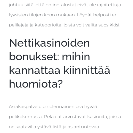
johtuu siitä, että online-alustat eivät ole rajoitettuja
fyysisten tilojen koon mukaan. Löydät helposti eri
pelilajeja ja kategorioita, joista voit valita suosikkisi.
Nettikasinoiden
bonukset: mihin
kannattaa kiinnittää
huomiota?
Asiakaspalvelu on olennainen osa hyvää
pelikokemusta. Pelaajat arvostavat kasinoita, joissa
on saatavilla ystävällistä ja asiantuntevaa