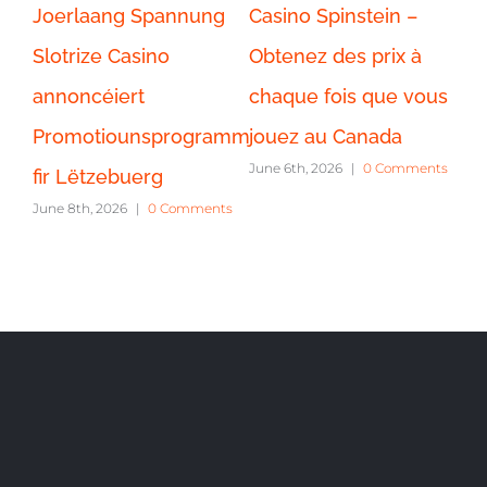
Cassino Spinstein –
Gangstasino New
Pa
Jogue caça-níqueis
Player Promotions in
20
us
tradicionais e
Canada
bo
June 8th, 2026
|
0 Comments
Jun
contemporâneos
ts
exclusivamente em
Portugal.
June 6th, 2026
|
0 Comments